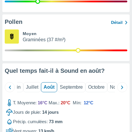
nées
lles sur
d'un
égitime,
Pollen
Détail
vous
vous
Moyen
 Pour ce
Graminées (37 #/m³)
ous
etirer
ement
 opposer
Quel temps fait-il à Sound en
août
?
ement
nées à
ment en
Mai
Juin
Juillet
Août
Septembre
Octobre
Novembre
 sur «
res
» ou
e
T. Moyenne:
16°C
Max.:
20°C
Mín:
12°C
que de
kies
Jours de pluie:
14
jours
ite web.
Précip. cumulées:
73 mm
t nos
Vent moyen:
13 km/h