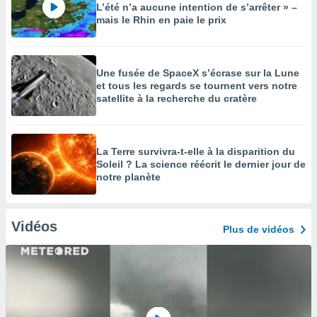
L’été n’a aucune intention de s’arrêter » –
mais le Rhin en paie le prix
Une fusée de SpaceX s’écrase sur la Lune
et tous les regards se tournent vers notre
satellite à la recherche du cratère
La Terre survivra-t-elle à la disparition du
Soleil ? La science réécrit le dernier jour de
notre planète
Vidéos
Plus de vidéos