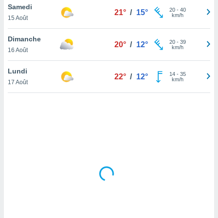
Samedi
lisé en
20
-
40
21°
/
15°
km/h
 de
15 Août
. Vous
rouver
Dimanche
20
-
39
20°
/
12°
km/h
16 Août
ations
re
Lundi
que de
14
-
35
22°
/
12°
km/h
kies
17 Août
r votre
ement à
ment en
sur le
res des
kies
le au
page de
te web.
MENT,
 les