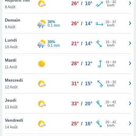
n «
15
-
32
26°
/
10°
km/h
8 Août
 et
r »,
cédez au
Demain
30%
20
-
37
26°
/
14°
 et vous
0.1 mm
km/h
9 Août
z
ation de
Lundi
30%
15
-
31
21°
/
14°
0.1 mm
km/h
10 Août
qu'ils
 nous ou
aires,
Mardi
16
-
32
28°
/
12°
km/h
11 Août
nt de
t
Mercredi
19
-
32
er le
31°
/
15°
km/h
12 Août
ement
te, ainsi
Jeudi
20
-
42
33°
/
20°
km/h
per un
13 Août
écifique
us
Vendredi
20
-
42
de la
25°
/
16°
km/h
14 Août
 et du