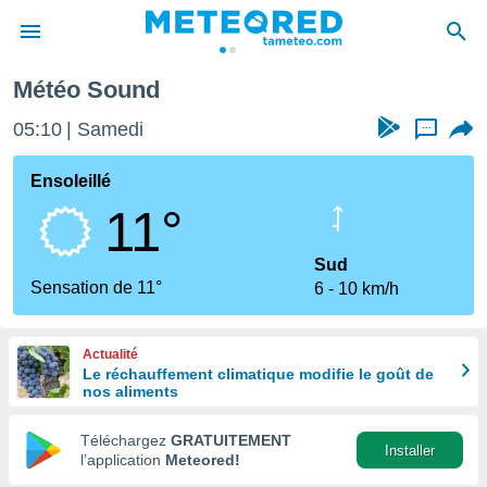
Météo Sound
e
ntialité
05:10
Samedi
...
enu de
o.com
Ensoleillé
o.com) a
11°
aré par
onnels
Sud
arantir
Sensation de 11°
6
10 km/h
té des
ions
. Vous
Actualité
accéder
Le réchauffement climatique modifie le goût de
e en
nos aliments
 les
Téléchargez
GRATUITEMENT
s :
Installer
l’application
Meteored!
r les