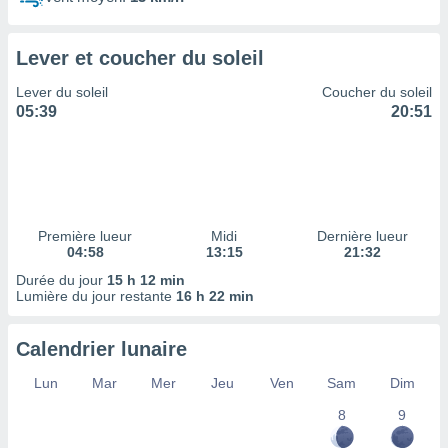
ires
ons le
ent des
Lever et coucher du soleil
es
 :
Lever du soleil
Coucher du soleil
et/ou
05:39
20:51
 à des
ions sur
eil,
des
limitées
Première lueur
Midi
Dernière lueur
nner la
04:58
13:15
21:32
, créer
ils pour
Durée du jour
15 h 12 min
ité
Lumière du jour restante
16 h 22 min
lisée,
des
Calendrier lunaire
our
nner des
Lun
Mar
Mer
Jeu
Ven
Sam
Dim
és
lisées,
8
9
s profils
enus