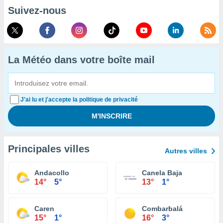
Suivez-nous
La Météo dans votre boîte mail
J'ai lu et j'accepte la politique de privacité
Principales villes
Autres villes
Andacollo
Canela Baja
14°
5°
13°
1°
Caren
Combarbalá
15°
1°
16°
3°