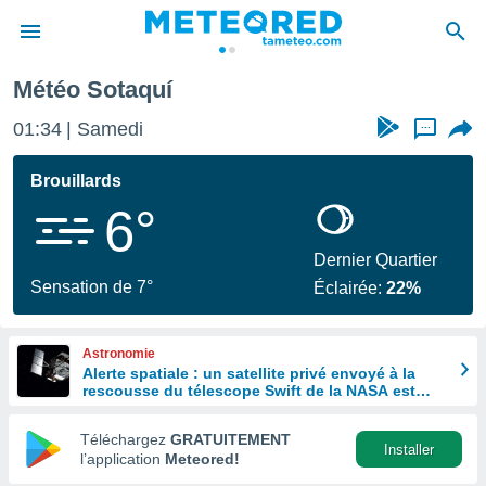
Météo Sotaquí
e
ntialité
01:34
Samedi
...
enu de
o.com
Brouillards
o.com) a
6°
aré par
onnels
Dernier Quartier
arantir
Sensation de 7°
Éclairée:
22%
té des
ions
. Vous
Astronomie
accéder
Alerte spatiale : un satellite privé envoyé à la
e en
rescousse du télescope Swift de la NASA est
 les
hors de contrôle
Téléchargez
GRATUITEMENT
s :
Installer
l’application
Meteored!
r les