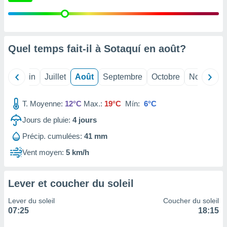
nées
lles sur
d'un
égitime,
vous
Quel temps fait-il à Sotaquí en
août
?
vous
 Pour ce
ous
Mai
Juin
Juillet
Août
Septembre
Octobre
Novembre
etirer
ement
T. Moyenne:
12°C
Max.:
19°C
Mín:
6°C
 opposer
Jours de pluie:
4
jours
ement
nées à
Précip. cumulées:
41 mm
ment en
 sur «
Vent moyen:
5 km/h
res
» ou
e
que de
Lever et coucher du soleil
kies
ite web.
Lever du soleil
Coucher du soleil
07:25
18:15
t nos