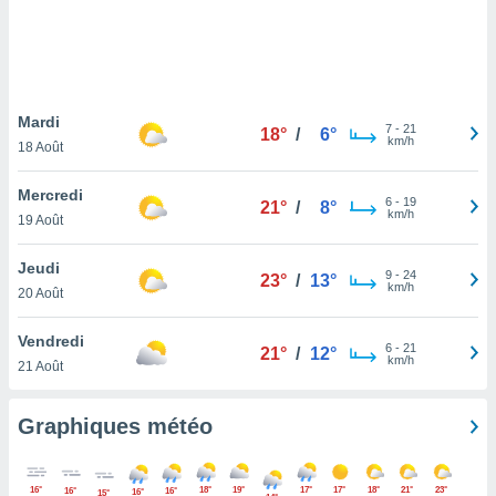
logies
e
s
tez pas
ation de
Mardi
7
-
21
18°
/
6°
, vous
km/h
18 Août
z à
à notre
Mercredi
6
-
19
21°
/
8°
km/h
19 Août
.com.
 cas,
Jeudi
us
9
-
24
23°
/
13°
km/h
ns que
20 Août
s
Vendredi
6
-
21
ires
21°
/
12°
km/h
21 Août
urer la
on sur le
 seront
Graphiques météo
, et que
ies ne
as
16°
18°
19°
17°
17°
18°
21°
23°
16°
16°
16°
15°