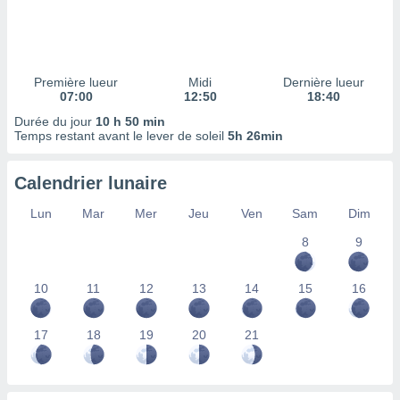
ires
ons le
ent des
es
 :
Première lueur
Midi
Dernière lueur
et/ou
07:00
12:50
18:40
 à des
Durée du jour
10 h 50 min
ions sur
Temps restant avant le lever de soleil
5h 26min
eil,
des
limitées
Calendrier lunaire
nner la
Lun
Mar
Mer
Jeu
Ven
Sam
Dim
, créer
8
9
ils pour
ité
lisée,
10
11
12
13
14
15
16
des
our
nner des
17
18
19
20
21
és
lisées,
s profils
enus