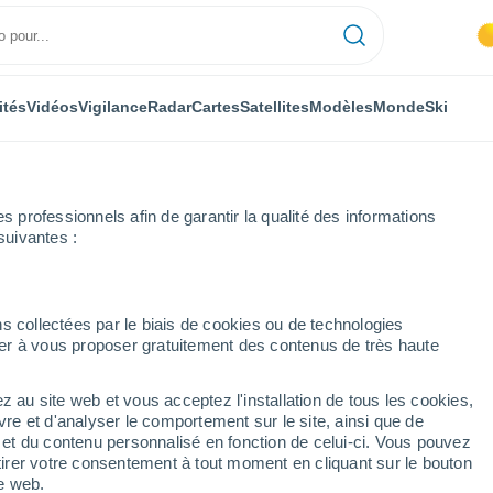
ités
Vidéos
Vigilance
Radar
Cartes
Satellites
Modèles
Monde
Ski
professionnels afin de garantir la qualité des informations
suivantes :
s collectées par le biais de cookies ou de technologies
nuer à vous proposer gratuitement des contenus de très haute
z au site web et vous acceptez l'installation de tous les cookies,
...
vre et d'analyser le comportement sur le site, ainsi que de
é et du contenu personnalisé en fonction de celui-ci. Vous pouvez
Heure par heure
tirer votre consentement à tout moment en cliquant sur le bouton
Ciel dégagé dans les prochaines
te web.
heures