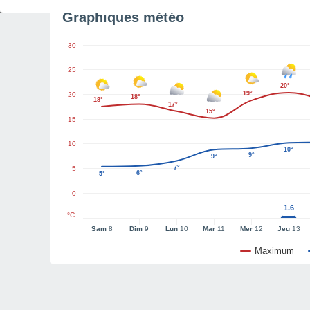
Graphiques météo
30
25
20°
19°
20
18°
18°
17°
15°
15
10
10°
9°
9°
7°
5
6°
5°
0
1.6
°C
Sam
8
Dim
9
Lun
10
Mar
11
Mer
12
Jeu
13
Maximum