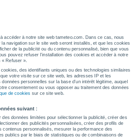
h
ez à accéder à notre site web tameteo.com. Dans ce cas, nous
 navigation sur le site web seront installés, et que les cookies
ficher de la publicité ou du contenu personnalisé, bien que vous
ous pouvez refuser l'installation des cookies et accéder à notre
n « Refuser ».
 cookies, des identifiants uniques ou des technologies similaires
que votre visite sur ce site web, les adresses IP et les
des températures
Radar de pluie
Satellites
Modèles
s données personnelles sur la base d'un intérêt légitime, auquel
 votre consentement ou vous opposer au traitement des données
tique de cookies
sur ce site web.
Mardi
Mercredi
Jeudi
Vendredi
onnées suivant :
11 Août
12 Août
13 Août
14 Août
r des données limitées pour sélectionner la publicité, créer des
sélectionner des publicités personnalisées, créer des profils de
 des contenus personnalisés, mesurer la performance des
s publics par le biais de statistiques ou de combinaisons de
80%