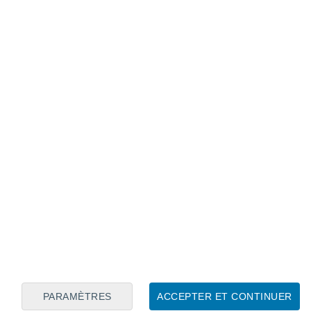
Calendrier lunaire
Lun
Mar
Mer
Jeu
Ven
Sam
Dim
8
9
10
11
12
13
14
15
16
17
18
19
20
21
PARAMÈTRES
ACCEPTER ET CONTINUER