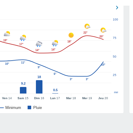
100
22°
20°
75
19°
18°
17°
14°
14°
50
11°
10°
10°
9°
6°
25
18
3°
3°
9.2
0.5
mm
Ven
14
Sam
15
Dim
16
Lun
17
Mar
18
Mer
19
Jeu
20
Minimum
Pluie