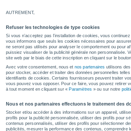
13°
AUTREMENT,
Ouest
Refuser les technologies de type cookies
Sensation de 13°
4
-
18 km/
Si vous n'acceptez pas l'installation de cookies, vous continu
vous informons que seuls les cookies nécessaires pour assurer la
ne seront pas utilisés pour analyser le comportement ou pour af
puissiez visualiser de la publicité générale non personnalisée. V
Flash info
site web par le biais de cette inscription en cliquant sur le bouto
Encore de la chaleur !
Avec votre consentement, nous et
nos partenaires
utilisons des
pour stocker, accéder et traiter des données personnelles telles 
Météo 1 - 7 jours
Heure par heure
Actualité
Carte 
identifiants de cookies. Certains fournisseurs peuvent traiter vo
vous pouvez vous opposer. Pour ce faire, vous pouvez retirer
à tout moment en cliquant sur «
Paramètres
» ou sur notre
poli
Demain
Lundi
Aujourd´hui
Nous et nos partenaires effectuons le traitement des d
9 Août
10 Août
8 Août
Stocker et/ou accéder à des informations sur un appareil, utilise
profils pour la publicité personnalisée, utiliser des profils pour 
contenus personnalisés, utiliser des profils pour sélectionner
publicités, mesurer la performance des contenus, comprendre le