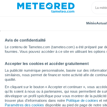
Météo
Actual
Avis de confidentialité
Le contenu de Tameteo.com (tameteo.com) a été préparé par des 
fournies. Vous pouvez accéder à ce site en utilisant les options 
Accepter les cookies et accéder gratuitement
Accueil
Chili
Région de Coquimbo
Punitaqui
La publicité numérique personnalisée, basée sur des information
similaires, nous permet de financer notre activité afin de conti
Météo Punitaqui
qualité.
En cliquant sur le bouton « Accepter et continuer », vous accéde
17:57
Samedi
qu'ils soient à nous ou à partenaires, qui nous permettent de sui
développer un profil spécifique pour vous montrer de la publicit
trouver plus d'informations dans notre
Politique de cookies
et re
Ensoleillé
Paramètres des cookies
disponible au pied de page de notre si