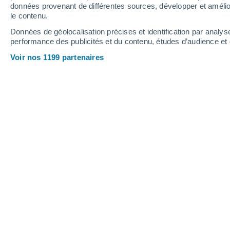
données provenant de différentes sources, développer et amélior
le contenu.
18°
/
6°
17°
/
7°
18°
/
5°
Données de géolocalisation précises et identification par analys
performance des publicités et du contenu, études d’audience e
9
-
22
km/h
9
-
21
km/h
6
9
-
23
km/h
Voir nos 1199 partenaires
Météo Punitaqui aujourd´hui
, 8 août
Éclaircies
16°
17:00
T. ressentie
16°
Ensoleillé
13°
18:00
T. ressentie
13°
Ciel dégagé
11°
19:00
T. ressentie
11°
Ciel dégagé
10°
20:00
T. ressentie
11°