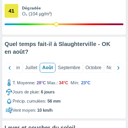
nées
Dégradée
lles sur
41
O₃ (104 µg/m³)
d'un
égitime,
vous
vous
 Pour ce
ous
Quel temps fait-il à Slaughterville - OK
etirer
en
août
?
ement
 opposer
Mai
Juin
Juillet
Août
Septembre
Octobre
Novembre
ement
nées à
ment en
T. Moyenne:
28°C
Max.:
34°C
Mín:
23°C
 sur «
res
» ou
Jours de pluie:
6
jours
e
Précip. cumulées:
56 mm
que de
kies
Vent moyen:
10 km/h
ite web.
t nos
Lever et coucher du soleil