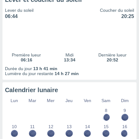
ires
ons le
Lever du soleil
Coucher du soleil
ent des
06:44
20:25
es
 :
et/ou
 à des
ions sur
eil,
Première lueur
Midi
Dernière lueur
des
06:16
13:34
20:52
limitées
Durée du jour
13 h 41 min
Lumière du jour restante
14 h 27 min
nner la
, créer
ils pour
Calendrier lunaire
ité
lisée,
Lun
Mar
Mer
Jeu
Ven
Sam
Dim
des
our
8
9
nner des
és
10
11
12
13
14
15
16
lisées,
s profils
enus