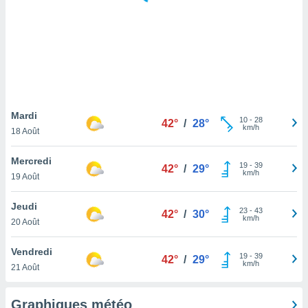
logies
e
s
tez pas
ation de
, vous
z à
à notre
Mardi
10
-
28
42°
/
28°
km/h
18 Août
.com.
 cas,
Mercredi
19
-
39
us
42°
/
29°
km/h
19 Août
ns que
s
Jeudi
23
-
43
42°
/
30°
ires
km/h
20 Août
urer la
on sur le
Vendredi
19
-
39
 seront
42°
/
29°
km/h
21 Août
, et que
ies ne
as
Graphiques météo