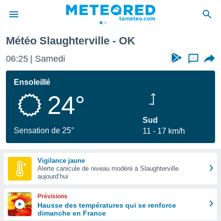
Météo Slaughterville - OK
e
ntialité
06:25
Samedi
...
enu de
o.com
Ensoleillé
o.com) a
24°
aré par
onnels
Sud
arantir
Sensation de 25°
11
17 km/h
té des
ions
. Vous
Vigilance jaune
accéder
Alerte canicule de niveau modéré à Slaughterville
e en
aujourd’hui
 les
Prévisions
s :
Hausse des températures qui se renforce
dimanche en France
r les