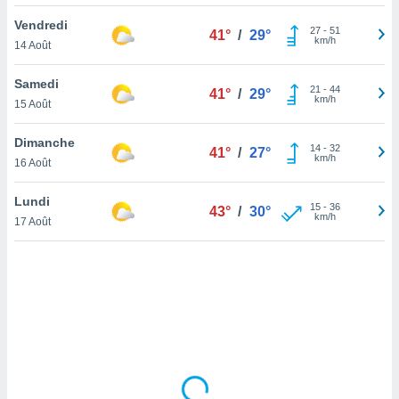
lisé en
Vendredi
 de
27
-
51
41°
/
29°
km/h
14 Août
. Vous
rouver
Samedi
21
-
44
41°
/
29°
ations
km/h
15 Août
re
que de
Dimanche
kies
14
-
32
41°
/
27°
km/h
16 Août
r votre
ement à
ment en
Lundi
15
-
36
43°
/
30°
sur le
km/h
17 Août
res des
kies
le au
page de
te web.
MENT,
 les