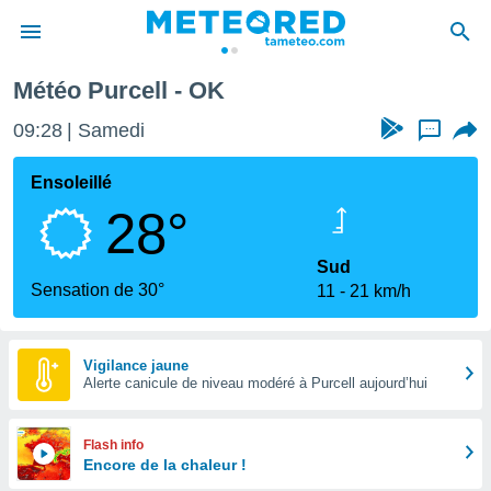
Météo Purcell - OK
e
ntialité
09:28
Samedi
...
enu de
o.com
Ensoleillé
o.com) a
28°
aré par
onnels
Sud
arantir
Sensation de 30°
11
21 km/h
té des
ions
. Vous
accéder
Vigilance jaune
e en
Alerte canicule de niveau modéré à Purcell aujourd’hui
 les
s :
Flash info
Encore de la chaleur !
r les