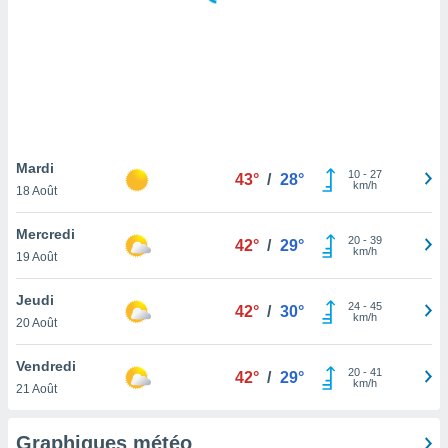
logies
e
s
tez pas
ation de
, vous
z à
à notre
Mardi
10
-
27
43°
/
28°
km/h
18 Août
.com.
 cas,
Mercredi
20
-
39
us
42°
/
29°
km/h
19 Août
ns que
s
Jeudi
24
-
45
42°
/
30°
ires
km/h
20 Août
urer la
on sur le
Vendredi
20
-
41
 seront
42°
/
29°
km/h
21 Août
, et que
ies ne
as
Graphiques météo