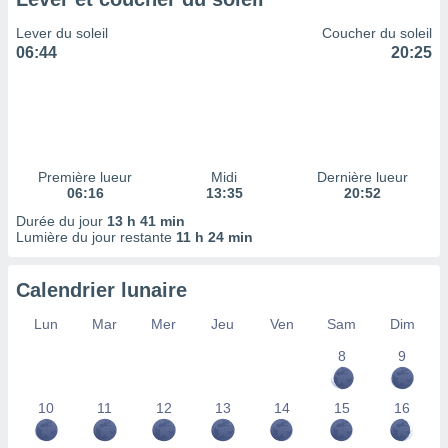
ires
ons le
Lever du soleil
Coucher du soleil
ent des
06:44
20:25
es
 :
et/ou
 à des
ions sur
eil,
Première lueur
Midi
Dernière lueur
des
06:16
13:35
20:52
limitées
Durée du jour
13 h 41 min
Lumière du jour restante
11 h 24 min
nner la
, créer
ils pour
Calendrier lunaire
ité
lisée,
Lun
Mar
Mer
Jeu
Ven
Sam
Dim
des
our
8
9
nner des
és
10
11
12
13
14
15
16
lisées,
s profils
enus