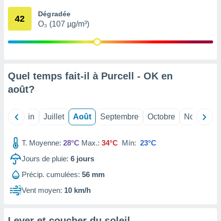
nées
Dégradée
lles sur
42
O₃ (107 µg/m³)
d'un
égitime,
vous
vous
 Pour ce
ous
Quel temps fait-il à Purcell - OK en
etirer
août
?
ement
 opposer
Mai
Juin
Juillet
Août
Septembre
Octobre
Novembre
ement
nées à
ment en
T. Moyenne:
28°C
Max.:
34°C
Mín:
23°C
 sur «
res
» ou
Jours de pluie:
6
jours
e
Précip. cumulées:
56 mm
que de
kies
Vent moyen:
10 km/h
ite web.
t nos
Lever et coucher du soleil