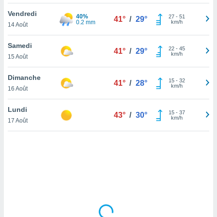
lisé en
Vendredi
 de
40%
27
-
51
41°
/
29°
0.2 mm
km/h
14 Août
. Vous
rouver
Samedi
22
-
45
41°
/
29°
ations
km/h
15 Août
re
que de
Dimanche
kies
15
-
32
41°
/
28°
km/h
16 Août
r votre
ement à
ment en
Lundi
15
-
37
43°
/
30°
sur le
km/h
17 Août
res des
kies
le au
page de
te web.
MENT,
 les