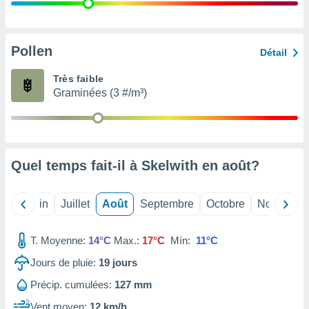
nées
lles sur
d'un
égitime,
Pollen
Détail
vous
vous
Très faible
 Pour ce
Graminées (3 #/m³)
ous
etirer
ement
 opposer
Quel temps fait-il à Skelwith en
août
?
ement
nées à
ment en
Mai
Juin
Juillet
Août
Septembre
Octobre
Novembre
 sur «
res
» ou
e
T. Moyenne:
14°C
Max.:
17°C
Mín:
11°C
que de
kies
Jours de pluie:
19
jours
ite web.
Précip. cumulées:
127 mm
t nos
Vent moyen:
12 km/h