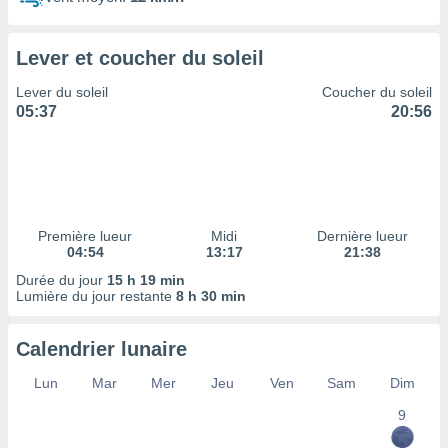
ires
ons le
ent des
Lever et coucher du soleil
es
 :
Lever du soleil
Coucher du soleil
et/ou
05:37
20:56
 à des
ions sur
eil,
des
limitées
Première lueur
Midi
Dernière lueur
nner la
04:54
13:17
21:38
, créer
ils pour
Durée du jour
15 h 19 min
ité
Lumière du jour restante
8 h 30 min
lisée,
des
Calendrier lunaire
our
nner des
Lun
Mar
Mer
Jeu
Ven
Sam
Dim
és
lisées,
9
s profils
enus