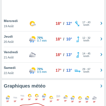
logies
e
s
Mercredi
tez pas
17
-
43
18°
/
12°
km/h
ation de
19 Août
, vous
z à
Jeudi
70%
12
-
32
18°
/
10°
à notre
0.7 mm
km/h
20 Août
.com.
Vendredi
 cas,
14
-
45
18°
/
13°
km/h
us
21 Août
ns que
s
Samedi
70%
29
-
67
17°
/
13°
0.5 mm
km/h
22 Août
ires
urer la
on sur le
Graphiques météo
 seront
, et que
ies ne
23°
24°
26°
22°
21°
19°
19°
19°
19°
as
18°
18°
18°
18°