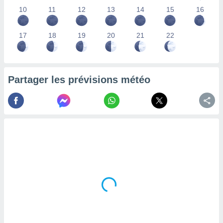
lisés,
10
11
12
13
14
15
16
des
our
17
18
19
20
21
22
nner des
s
lisés,
la
ance des
Partager les prévisions météo
s,
la
ance des
s,
dre les
par le
ques ou
inaisons
ées
nt de
tes
,
er et
r les