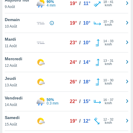
90%
n «
18
-
41
19°
/
11°
4 mm
km/h
9 Août
 et
r »,
cédez au
Demain
10
-
25
19°
/
10°
 et vous
km/h
10 Août
z
ation de
Mardi
14
-
33
23°
/
10°
km/h
11 Août
qu'ils
 nous ou
aires,
Mercredi
13
-
31
24°
/
14°
km/h
12 Août
nt de
t
Jeudi
10
-
30
er le
26°
/
18°
km/h
13 Août
ement
te, ainsi
Vendredi
50%
16
-
37
22°
/
15°
0.3 mm
km/h
per un
14 Août
écifique
us
Samedi
12
-
32
de la
19°
/
12°
km/h
15 Août
 et du