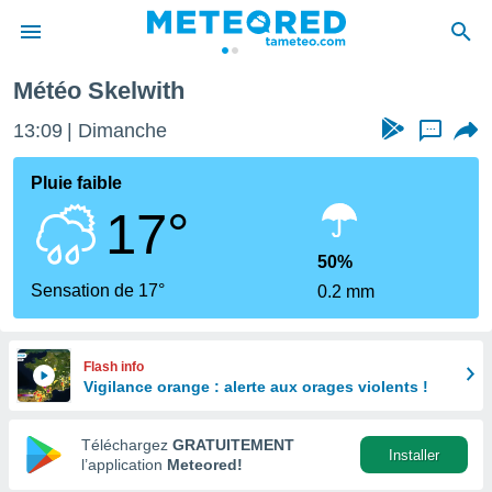
Météo Skelwith
e
ntialité
13:09
Dimanche
...
enu de
o.com
Pluie faible
o.com) a
17°
aré par
onnels
50%
arantir
Sensation de 17°
0.2 mm
té des
ions
. Vous
accéder
Flash info
e en
Vigilance orange : alerte aux orages violents !
 les
Téléchargez
GRATUITEMENT
s :
Installer
l’application
Meteored!
r les