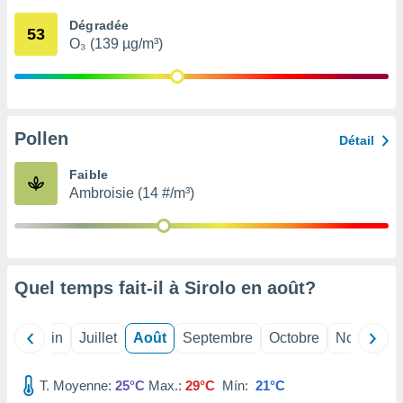
nées
Dégradée
lles sur
53
O₃ (139 µg/m³)
d'un
égitime,
vous
vous
 Pour ce
ous
Pollen
Détail
etirer
Faible
ement
Ambroisie (14 #/m³)
 opposer
ement
nées à
ment en
 sur «
res
» ou
Quel temps fait-il à Sirolo en
août
?
e
que de
kies
Mai
Juin
Juillet
Août
Septembre
Octobre
Novembre
ite web.
T. Moyenne:
25°C
Max.:
29°C
Mín:
21°C
t nos