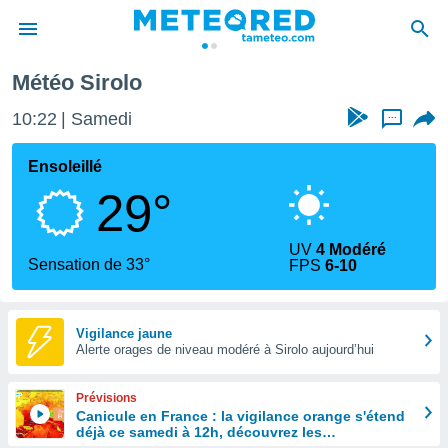
Météo Sirolo
e
ntialité
10:22
Samedi
...
enu de
o.com
Ensoleillé
o.com) a
29°
aré par
onnels
UV
4 Modéré
arantir
Sensation de 33°
FPS
6-10
té des
ions
. Vous
accéder
Vigilance jaune
e en
Alerte orages de niveau modéré à Sirolo aujourd’hui
 les
Prévisions
s :
Canicule en France : la vigilance orange s'étend
déjà ce samedi à 12h, découvrez les
r les