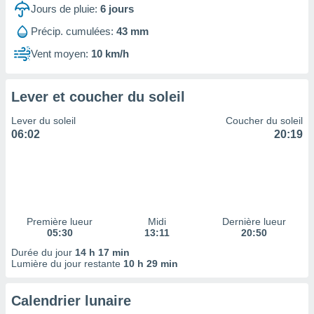
ires
Jours de pluie:
6
jours
ons le
ent des
Précip. cumulées:
43 mm
es
Vent moyen:
10 km/h
 :
et/ou
 à des
Lever et coucher du soleil
ions sur
eil,
Lever du soleil
Coucher du soleil
des
06:02
20:19
limitées
nner la
, créer
ils pour
ité
lisée,
Première lueur
Midi
Dernière lueur
05:30
13:11
20:50
des
our
Durée du jour
14 h 17 min
nner des
Lumière du jour restante
10 h 29 min
és
lisées,
Calendrier lunaire
s profils
enus