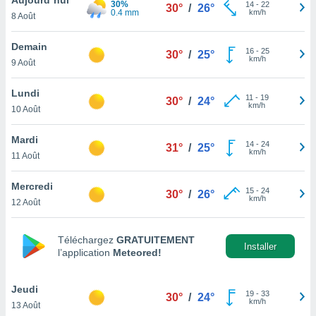
30%
n «
14
-
22
30°
/
26°
0.4 mm
km/h
8 Août
 et
r »,
cédez au
Demain
16
-
25
30°
/
25°
 et vous
km/h
9 Août
z
ation de
Lundi
11
-
19
30°
/
24°
km/h
10 Août
qu'ils
 nous ou
aires,
Mardi
14
-
24
31°
/
25°
km/h
11 Août
nt de
t
Mercredi
15
-
24
er le
30°
/
26°
km/h
12 Août
ement
te, ainsi
Téléchargez
GRATUITEMENT
per un
Installer
l’application
Meteored!
écifique
us
de la
Jeudi
19
-
33
30°
/
24°
 et du
km/h
13 Août