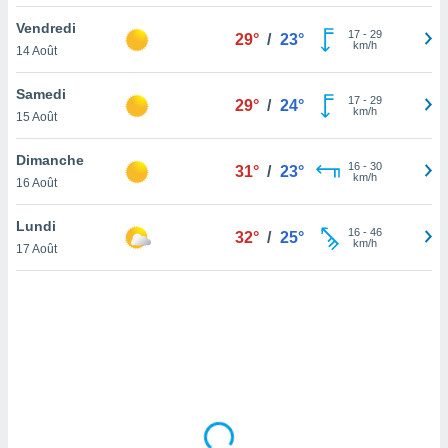
lisé en
Vendredi
 de
17
-
29
29°
/
23°
km/h
14 Août
. Vous
rouver
Samedi
17
-
29
29°
/
24°
ations
km/h
15 Août
re
que de
Dimanche
kies
16
-
30
31°
/
23°
km/h
16 Août
r votre
ement à
ment en
Lundi
16
-
46
32°
/
25°
sur le
km/h
17 Août
res des
kies
le au
page de
te web.
MENT,
 les