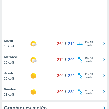
logies
e
s
tez pas
ation de
, vous
z à
à notre
Mardi
23
-
55
26°
/
21°
km/h
18 Août
.com.
 cas,
Mercredi
15
-
28
us
27°
/
20°
km/h
19 Août
ns que
s
Jeudi
22
-
35
30°
/
22°
ires
km/h
20 Août
urer la
on sur le
Vendredi
18
-
34
 seront
30°
/
23°
km/h
21 Août
, et que
ies ne
as
Graphiques météo