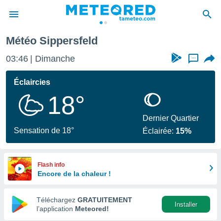
Météo Sippersfeld
e
ntialité
03:46
Dimanche
...
enu de
o.com
Éclaircies
o.com) a
18°
aré par
onnels
Dernier Quartier
arantir
Sensation de 18°
Éclairée:
15%
té des
ions
. Vous
accéder
Flash info
e en
Encore de la chaleur !
 les
Téléchargez
GRATUITEMENT
s :
Installer
l’application
Meteored!
r les