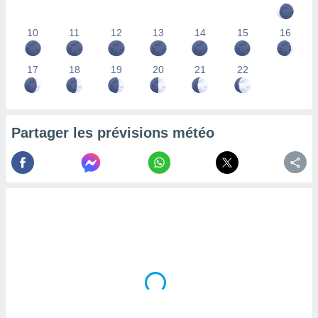
lisés,
des
10
11
12
13
14
15
16
our
nner des
s
17
18
19
20
21
22
lisés,
la
ance des
s,
Partager les prévisions météo
la
ance des
s,
dre les
par le
ques ou
inaisons
ées
nt de
tes
,
er et
r les