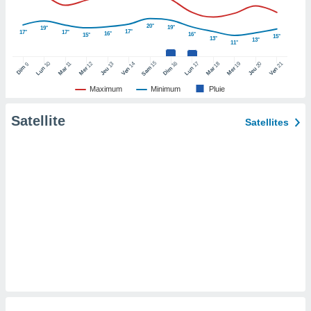
pour
 le
ement
20°
19°
19°
17°
17°
17°
16°
16°
15°
15°
13°
afficher
13°
11°
licité ou
15
10
16
17
12
14
18
19
21
11
13
20
9
enu
Dim
Sam
Lun
Mar
Dim
Lun
Mer
Ven
Mar
Mer
Ven
Jeu
Jeu
lisé,
Maximum
Minimum
Pluie
e vous
Satellite
r de la
Satellites
 non
lisée.
uvez
ation des
et
à notre
 par le
 cette
ion en
sur le
«
».