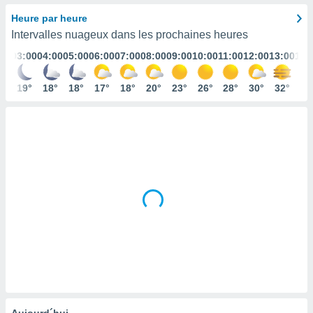
s et
Heure par heure
r
Intervalles nuageux dans les prochaines heures
tement
:00
03:00
04:00
05:00
06:00
07:00
08:00
09:00
10:00
11:00
12:00
13:00
14:
cité
ue
lisée,
0°
19°
18°
18°
17°
18°
20°
23°
26°
28°
30°
32°
32
ACCEPTER
ur des
ET
ions
CONTINUER
es par le
 cookies
PARAMÈTRES
gies
es, nous
de
 notre
afin de
r à vous
r
ment des
 de très
alité.
ant sur
Aujourd´hui