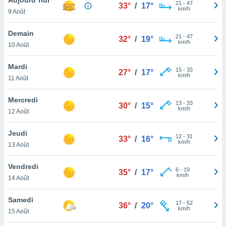
n «
21
-
47
33°
/
17°
km/h
9 Août
 et
r »,
cédez au
Demain
21
-
47
32°
/
19°
 et vous
km/h
10 Août
z
ation de
Mardi
15
-
33
27°
/
17°
km/h
11 Août
qu'ils
 nous ou
aires,
Mercredi
13
-
33
30°
/
15°
km/h
12 Août
nt de
t
Jeudi
12
-
31
er le
33°
/
16°
km/h
13 Août
ement
te, ainsi
Vendredi
6
-
19
35°
/
17°
km/h
per un
14 Août
écifique
us
Samedi
17
-
52
de la
36°
/
20°
km/h
15 Août
 et du