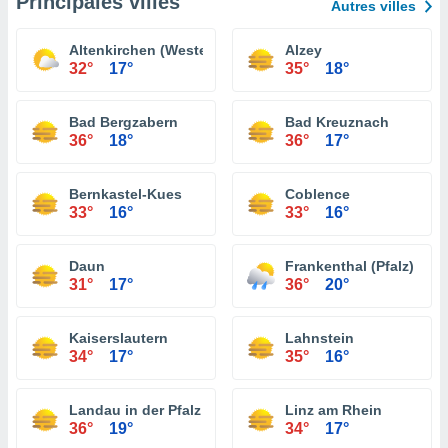
Principales villes
Autres villes
Altenkirchen (Westerwald)
Alzey
32°
17°
35°
18°
Bad Bergzabern
Bad Kreuznach
36°
18°
36°
17°
Bernkastel-Kues
Coblence
33°
16°
33°
16°
Daun
Frankenthal (Pfalz)
31°
17°
36°
20°
Kaiserslautern
Lahnstein
34°
17°
35°
16°
Landau in der Pfalz
Linz am Rhein
36°
19°
34°
17°