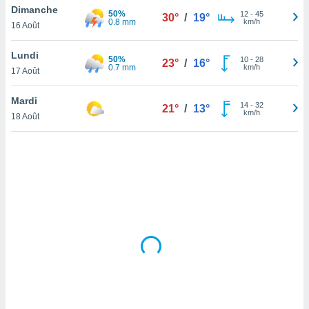
Dimanche
lisé en
50%
12
-
45
30°
/
19°
0.8 mm
km/h
 de
16 Août
. Vous
rouver
Lundi
50%
10
-
28
23°
/
16°
0.7 mm
km/h
17 Août
ations
re
Mardi
que de
14
-
32
21°
/
13°
km/h
kies
18 Août
r votre
ement à
ment en
sur le
res des
kies
le au
page de
te web.
MENT,
 les