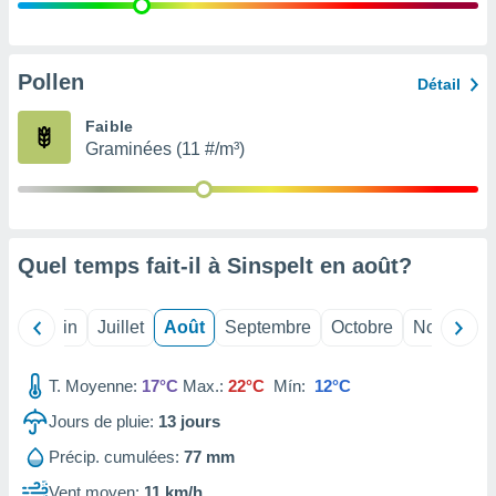
nées
lles sur
d'un
égitime,
Pollen
Détail
vous
vous
Faible
 Pour ce
Graminées (11 #/m³)
ous
etirer
ement
 opposer
Quel temps fait-il à Sinspelt en
août
?
ement
nées à
ment en
Mai
Juin
Juillet
Août
Septembre
Octobre
Novembre
 sur «
res
» ou
e
T. Moyenne:
17°C
Max.:
22°C
Mín:
12°C
que de
kies
Jours de pluie:
13
jours
ite web.
Précip. cumulées:
77 mm
t nos
Vent moyen:
11 km/h