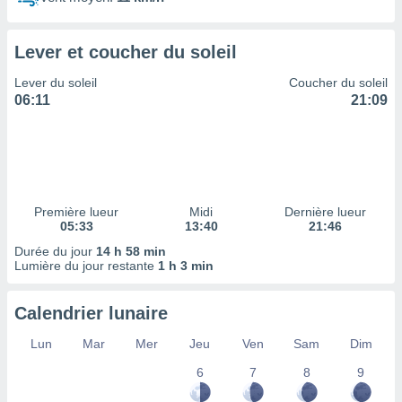
ires
ons le
ent des
Lever et coucher du soleil
es
 :
Lever du soleil
Coucher du soleil
et/ou
06:11
21:09
 à des
ions sur
eil,
des
limitées
Première lueur
Midi
Dernière lueur
nner la
05:33
13:40
21:46
, créer
ils pour
Durée du jour
14 h 58 min
ité
Lumière du jour restante
1 h 3 min
lisée,
des
Calendrier lunaire
our
nner des
Lun
Mar
Mer
Jeu
Ven
Sam
Dim
és
lisées,
6
7
8
9
s profils
enus