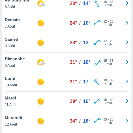
n «
15
-
33
23°
/
14°
km/h
6 Août
 et
r »,
cédez au
Demain
12
-
25
24°
/
10°
 et vous
km/h
7 Août
z
ation de
Samedi
12
-
26
28°
/
13°
km/h
8 Août
qu'ils
 nous ou
aires,
Dimanche
15
-
33
31°
/
18°
km/h
9 Août
nt de
t
Lundi
18
-
39
er le
31°
/
17°
km/h
10 Août
ement
te, ainsi
Mardi
15
-
30
29°
/
16°
km/h
per un
11 Août
écifique
us
Mercredi
13
-
28
de la
34°
/
16°
km/h
12 Août
 et du