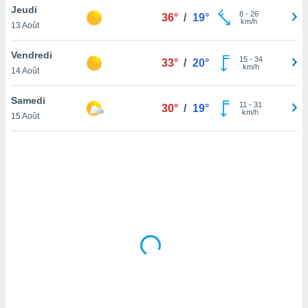
Jeudi
lisé en
8
-
26
36°
/
19°
km/h
 de
13 Août
. Vous
rouver
Vendredi
15
-
34
33°
/
20°
km/h
14 Août
ations
re
Samedi
que de
11
-
31
30°
/
19°
km/h
kies
15 Août
r votre
ement à
ment en
sur le
res des
kies
le au
page de
te web.
MENT,
 les