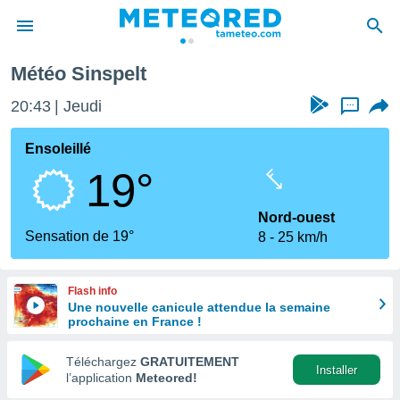
Météo Sinspelt
e
ntialité
20:43
Jeudi
...
enu de
o.com
Ensoleillé
o.com) a
19°
aré par
onnels
Nord-ouest
arantir
Sensation de 19°
8
25 km/h
té des
ions
. Vous
Flash info
accéder
Une nouvelle canicule attendue la semaine
e en
prochaine en France !
 les
Téléchargez
GRATUITEMENT
s :
Installer
l’application
Meteored!
r les