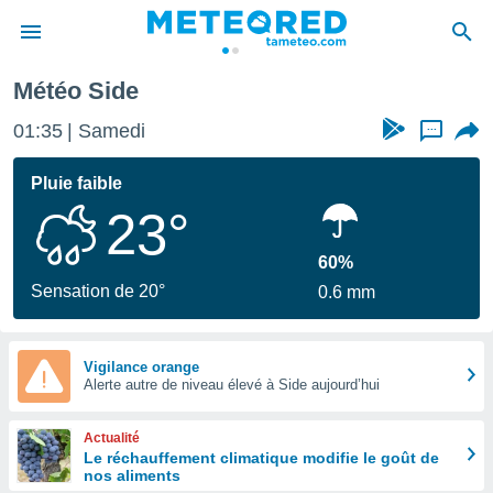
Météo Side
e
ntialité
01:35
Samedi
...
enu de
o.com
Pluie faible
o.com) a
23°
aré par
onnels
60%
arantir
Sensation de 20°
0.6 mm
té des
ions
. Vous
accéder
Vigilance orange
e en
Alerte autre de niveau élevé à Side aujourd’hui
 les
Actualité
s :
Le réchauffement climatique modifie le goût de
nos aliments
r les