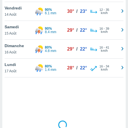
lisé en
Vendredi
 de
90%
12
-
35
30°
/
23°
6.1 mm
km/h
14 Août
. Vous
rouver
Samedi
90%
16
-
39
29°
/
22°
ations
8.4 mm
km/h
15 Août
re
que de
Dimanche
80%
kies
16
-
41
29°
/
22°
4.8 mm
km/h
16 Août
r votre
ement à
ment en
Lundi
80%
16
-
34
28°
/
22°
sur le
1.4 mm
km/h
17 Août
res des
kies
le au
page de
te web.
MENT,
 les