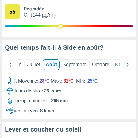
nées
Dégradée
lles sur
55
O₃ (144 µg/m³)
d'un
égitime,
vous
vous
 Pour ce
ous
Quel temps fait-il à Side en
août
?
etirer
ement
Mai
Juin
Juillet
Août
Septembre
Octobre
Novembre
 opposer
ement
nées à
T. Moyenne:
28°C
Max.:
31°C
Mín:
25°C
ment en
Jours de pluie:
26
jours
 sur «
res
» ou
Précip. cumulées:
266 mm
e
que de
Vent moyen:
8 km/h
kies
ite web.
Lever et coucher du soleil
t nos