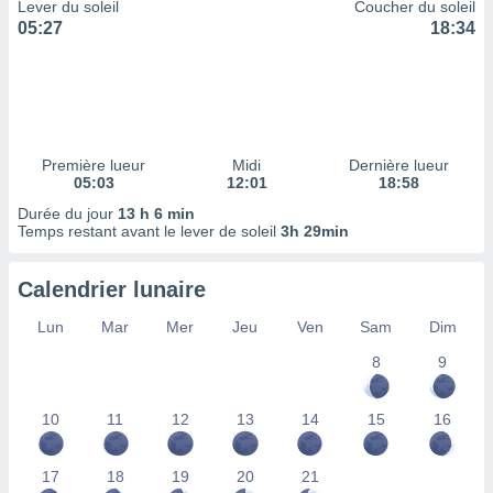
ires
Lever du soleil
Coucher du soleil
ons le
05:27
18:34
ent des
es
 :
et/ou
 à des
ions sur
Première lueur
Midi
Dernière lueur
eil,
05:03
12:01
18:58
des
Durée du jour
13 h 6 min
limitées
Temps restant avant le lever de soleil
3h 29min
nner la
, créer
Calendrier lunaire
ils pour
ité
Lun
Mar
Mer
Jeu
Ven
Sam
Dim
lisée,
8
9
des
our
nner des
10
11
12
13
14
15
16
és
lisées,
s profils
17
18
19
20
21
enus