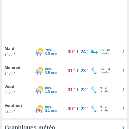
logies
e
s
tez pas
ation de
, vous
z à
à notre
Mardi
70%
15
-
40
30°
/
24°
0.8 mm
km/h
18 Août
.com.
 cas,
Mercredi
80%
14
-
34
us
31°
/
23°
0.9 mm
km/h
19 Août
ns que
s
Jeudi
80%
9
-
28
31°
/
22°
ires
1.5 mm
km/h
20 Août
urer la
on sur le
Vendredi
80%
9
-
28
 seront
30°
/
22°
2.1 mm
km/h
21 Août
, et que
ies ne
as
Graphiques météo