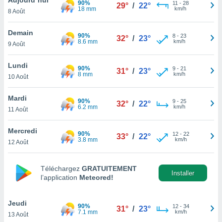
90%
n «
11
-
28
29°
/
22°
18 mm
km/h
8 Août
 et
r »,
cédez au
Demain
90%
8
-
23
32°
/
23°
 et vous
8.6 mm
km/h
9 Août
z
ation de
Lundi
90%
9
-
21
31°
/
23°
8 mm
km/h
10 Août
qu'ils
 nous ou
aires,
Mardi
90%
9
-
25
32°
/
22°
6.2 mm
km/h
11 Août
nt de
t
Mercredi
90%
12
-
22
er le
33°
/
22°
3.8 mm
km/h
12 Août
ement
te, ainsi
Téléchargez
GRATUITEMENT
per un
Installer
l’application
Meteored!
écifique
us
de la
Jeudi
90%
12
-
34
31°
/
23°
 et du
7.1 mm
km/h
13 Août