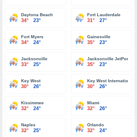
Daytona Beach
Fort Lauderdale
34°
23°
31°
27°
Fort Myers
Gainesville
34°
24°
35°
23°
Jacksonville
Jacksonville JetPort at 
33°
25°
35°
23°
Key West
Key West International 
30°
26°
30°
26°
Kissimmee
Miami
32°
24°
32°
26°
Naples
Orlando
32°
25°
32°
24°