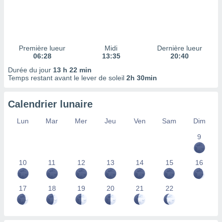
ires
ons le
ent des
es
 :
Première lueur
Midi
Dernière lueur
et/ou
06:28
13:35
20:40
 à des
Durée du jour
13 h 22 min
ions sur
Temps restant avant le lever de soleil
2h 30min
eil,
des
limitées
Calendrier lunaire
nner la
Lun
Mar
Mer
Jeu
Ven
Sam
Dim
, créer
ils pour
9
ité
lisée,
10
11
12
13
14
15
16
des
our
nner des
17
18
19
20
21
22
és
lisées,
s profils
enus