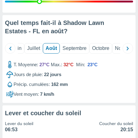
nées
lles sur
d'un
égitime,
Quel temps fait-il à Shadow Lawn
vous
Estates - FL en
août
?
vous
 Pour ce
ous
Mai
Juin
Juillet
Août
Septembre
Octobre
Novembre
etirer
ement
T. Moyenne:
27°C
Max.:
32°C
Mín:
23°C
 opposer
ement
Jours de pluie:
22
jours
nées à
Précip. cumulées:
162 mm
ment en
 sur «
Vent moyen:
7 km/h
res
» ou
e
que de
Lever et coucher du soleil
kies
ite web.
Lever du soleil
Coucher du soleil
06:53
20:15
t nos