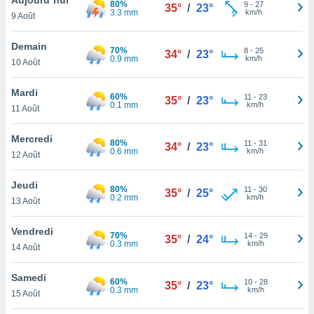
80%
n «
9
-
27
35°
/
23°
3.3 mm
km/h
9 Août
 et
r »,
cédez au
Demain
70%
8
-
25
34°
/
23°
 et vous
0.9 mm
km/h
10 Août
z
ation de
Mardi
60%
11
-
23
35°
/
23°
0.1 mm
km/h
11 Août
qu'ils
 nous ou
aires,
Mercredi
80%
11
-
31
34°
/
23°
0.6 mm
km/h
12 Août
nt de
t
Jeudi
80%
11
-
30
er le
35°
/
25°
0.2 mm
km/h
13 Août
ement
te, ainsi
Vendredi
70%
14
-
29
35°
/
24°
0.3 mm
km/h
per un
14 Août
écifique
us
Samedi
60%
10
-
28
de la
35°
/
23°
0.3 mm
km/h
15 Août
 et du