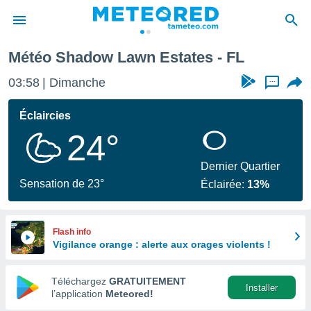
Météo Shadow Lawn Estates - FL
e
ntialité
03:58
Dimanche
...
enu de
o.com
Éclaircies
o.com) a
24°
aré par
onnels
Dernier Quartier
arantir
Sensation de 23°
Éclairée:
13%
té des
ions
. Vous
accéder
Flash info
e en
Vigilance orange : alerte aux orages violents !
 les
Téléchargez
GRATUITEMENT
s :
Installer
l’application
Meteored!
r les