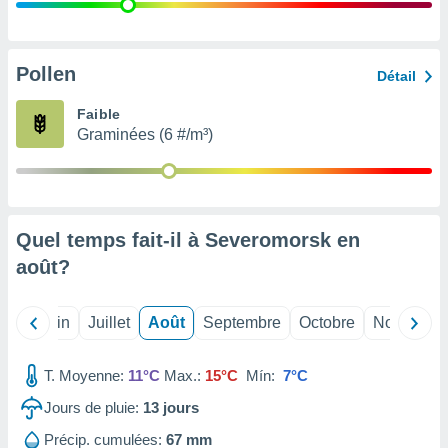
nées
lles sur
d'un
égitime,
Pollen
Détail
vous
vous
Faible
 Pour ce
Graminées (6 #/m³)
ous
etirer
ement
 opposer
Quel temps fait-il à Severomorsk en
ement
nées à
août
?
ment en
 sur «
res
» ou
Mai
Juin
Juillet
Août
Septembre
Octobre
Novembre
e
que de
kies
T. Moyenne:
11°C
Max.:
15°C
Mín:
7°C
ite web.
Jours de pluie:
13
jours
t nos
Précip. cumulées:
67 mm