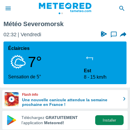
Météo Severomorsk
e
ntialité
02:32
Vendredi
...
enu de
o.com
Éclaircies
o.com) a
7°
aré par
onnels
Est
arantir
Sensation de 5°
8
15 km/h
té des
ions
. Vous
Flash info
accéder
Une nouvelle canicule attendue la semaine
e en
prochaine en France !
 les
Téléchargez
GRATUITEMENT
s :
Installer
l’application
Meteored!
r les