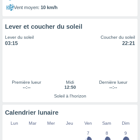
ires
ons le
Vent moyen:
10 km/h
ent des
es
 :
Lever et coucher du soleil
et/ou
Lever du soleil
Coucher du soleil
 à des
03:15
22:21
ions sur
eil,
des
limitées
nner la
, créer
Première lueur
Midi
Dernière lueur
ils pour
--:--
12:50
--:--
ité
Soleil à l'horizon
lisée,
des
our
Calendrier lunaire
nner des
és
Lun
Mar
Mer
Jeu
Ven
Sam
Dim
lisées,
7
8
9
s profils
enus