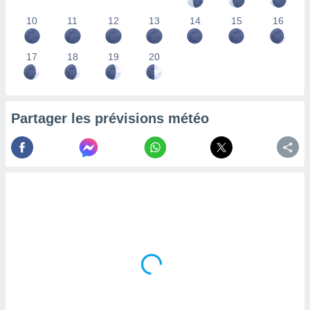
lisés,
10
11
12
13
14
15
16
des
our
nner des
17
18
19
20
s
lisés,
la
ance des
Partager les prévisions météo
s,
la
ance des
s,
dre les
par le
ques ou
inaisons
ées
nt de
tes
,
er et
r les