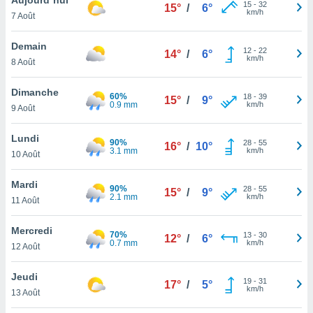
n «
15
-
32
15°
/
6°
km/h
7 Août
 et
r »,
cédez au
Demain
12
-
22
14°
/
6°
 et vous
km/h
8 Août
z
ation de
Dimanche
60%
18
-
39
15°
/
9°
0.9 mm
km/h
9 Août
qu'ils
 nous ou
aires,
Lundi
90%
28
-
55
16°
/
10°
3.1 mm
km/h
10 Août
nt de
t
Mardi
90%
28
-
55
er le
15°
/
9°
2.1 mm
km/h
11 Août
ement
te, ainsi
Mercredi
70%
13
-
30
12°
/
6°
0.7 mm
km/h
per un
12 Août
écifique
us
Jeudi
19
-
31
de la
17°
/
5°
km/h
13 Août
 et du