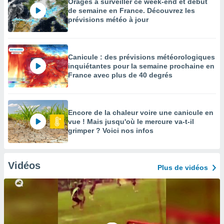
Orages à surveiller ce week-end et début
de semaine en France. Découvrez les
prévisions météo à jour
Canicule : des prévisions météorologiques
inquiétantes pour la semaine prochaine en
France avec plus de 40 degrés
Encore de la chaleur voire une canicule en
vue ! Mais jusqu'où le mercure va-t-il
grimper ? Voici nos infos
Vidéos
Plus de vidéos