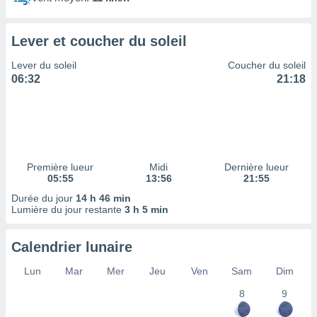
ires
ons le
ent des
Lever et coucher du soleil
es
 :
Lever du soleil
Coucher du soleil
et/ou
06:32
21:18
 à des
ions sur
eil,
des
limitées
Première lueur
Midi
Dernière lueur
nner la
05:55
13:56
21:55
, créer
ils pour
Durée du jour
14 h 46 min
ité
Lumière du jour restante
3 h 5 min
lisée,
des
Calendrier lunaire
our
nner des
Lun
Mar
Mer
Jeu
Ven
Sam
Dim
és
lisées,
8
9
s profils
enus