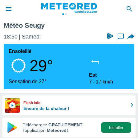
Météo Seugy
e
ntialité
18:50
Samedi
...
enu de
o.com
Ensoleillé
o.com) a
29°
aré par
onnels
Est
arantir
Sensation de 27°
7
17 km/h
té des
ions
. Vous
accéder
Flash info
e en
Encore de la chaleur !
 les
Téléchargez
GRATUITEMENT
s :
Installer
l’application
Meteored!
r les