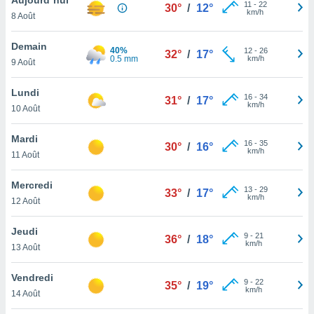
n «
11
-
22
30°
/
12°
km/h
8 Août
 et
r »,
cédez au
Demain
40%
12
-
26
32°
/
17°
 et vous
0.5 mm
km/h
9 Août
z
ation de
Lundi
16
-
34
31°
/
17°
km/h
10 Août
qu'ils
 nous ou
aires,
Mardi
16
-
35
30°
/
16°
km/h
11 Août
nt de
t
Mercredi
13
-
29
er le
33°
/
17°
km/h
12 Août
ement
te, ainsi
Jeudi
9
-
21
36°
/
18°
km/h
per un
13 Août
écifique
us
Vendredi
9
-
22
de la
35°
/
19°
km/h
14 Août
 et du