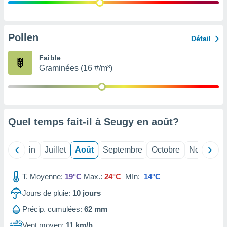
nées
lles sur
d'un
égitime,
Pollen
Détail
vous
vous
Faible
 Pour ce
Graminées (16 #/m³)
ous
etirer
ement
 opposer
Quel temps fait-il à Seugy en
août
?
ement
nées à
ment en
Mai
Juin
Juillet
Août
Septembre
Octobre
Novembre
 sur «
res
» ou
e
T. Moyenne:
19°C
Max.:
24°C
Mín:
14°C
que de
kies
Jours de pluie:
10
jours
ite web.
Précip. cumulées:
62 mm
t nos
Vent moyen:
11 km/h