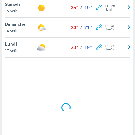
Samedi
lisé en
11
-
28
35°
/
19°
km/h
 de
15 Août
. Vous
rouver
Dimanche
18
-
40
34°
/
21°
km/h
16 Août
ations
re
Lundi
que de
18
-
39
30°
/
19°
km/h
kies
17 Août
r votre
ement à
ment en
sur le
res des
kies
le au
page de
te web.
MENT,
 les