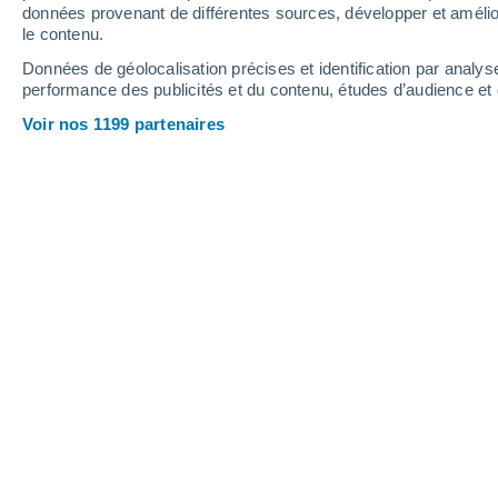
14 mm
1.5 mm
données provenant de différentes sources, développer et amélior
le contenu.
30°
/
19°
31°
/
20°
34°
/
16°
Données de géolocalisation précises et identification par analys
performance des publicités et du contenu, études d’audience e
16
-
46
km/h
13
-
33
km/h
11
10
-
25
km/h
Voir nos 1199 partenaires
Météo Servant aujourd´hui
, 8 août
Ensoleillé
28°
12:00
T. ressentie
27°
Ensoleillé
30°
13:00
T. ressentie
28°
Ensoleillé
31°
14:00
T. ressentie
29°
Éclaircies
32°
15:00
T. ressentie
30°