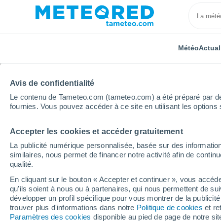
Météo
Actual
Avis de confidentialité
Le contenu de Tameteo.com (tameteo.com) a été préparé par des 
fournies. Vous pouvez accéder à ce site en utilisant les options 
Accepter les cookies et accéder gratuitement
Accueil
Auvergne-Rhône-Alpes
Puy-de-Dôme
S
La publicité numérique personnalisée, basée sur des information
similaires, nous permet de financer notre activité afin de conti
Météo Servant
qualité.
En cliquant sur le bouton « Accepter et continuer », vous accéde
12:21
Samedi
qu'ils soient à nous ou à partenaires, qui nous permettent de sui
développer un profil spécifique pour vous montrer de la publicit
trouver plus d'informations dans notre
Politique de cookies
et re
Ensoleillé
Paramètres des cookies
disponible au pied de page de notre si