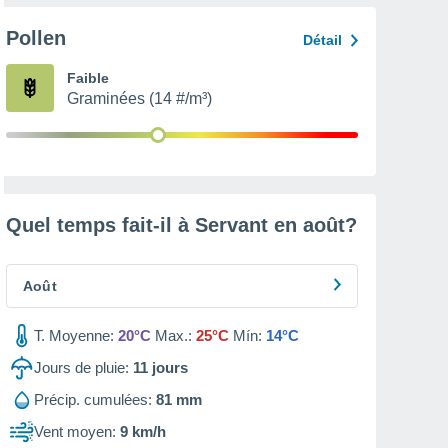
Pollen
Détail
Faible
Graminées (14 #/m³)
Quel temps fait-il à Servant en
août
?
Août
T. Moyenne:
20°C
Max.:
25°C
Mín:
14°C
Jours de pluie:
11
jours
Précip. cumulées:
81 mm
Vent moyen:
9 km/h