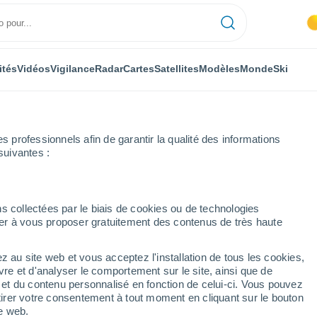
ités
Vidéos
Vigilance
Radar
Cartes
Satellites
Modèles
Monde
Ski
professionnels afin de garantir la qualité des informations
suivantes :
ervant
s collectées par le biais de cookies ou de technologies
nuer à vous proposer gratuitement des contenus de très haute
z au site web et vous acceptez l'installation de tous les cookies,
...
vre et d'analyser le comportement sur le site, ainsi que de
é et du contenu personnalisé en fonction de celui-ci. Vous pouvez
Heure par heure
tirer votre consentement à tout moment en cliquant sur le bouton
Intervalles nuageux dans les
te web.
prochaines heures