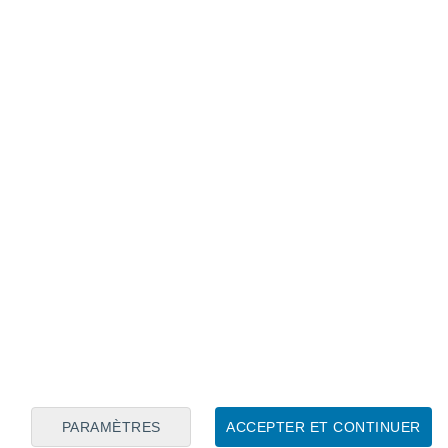
Calendrier lunaire
Lun
Mar
Mer
Jeu
Ven
Sam
Dim
8
9
10
11
12
13
14
15
16
17
18
19
20
21
PARAMÈTRES
ACCEPTER ET CONTINUER