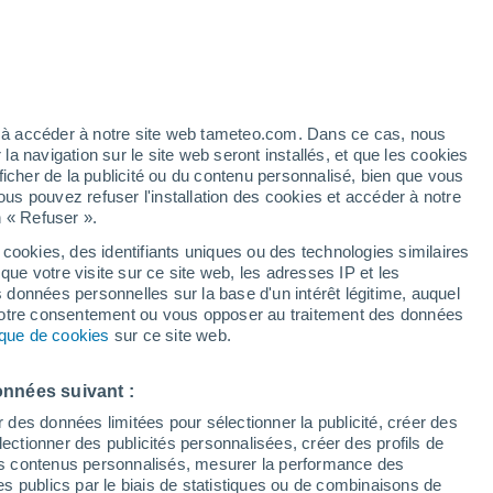
Vigilance jaune
Alerte canicule de niveau modéré à
Servant aujourd’hui
é
ez à accéder à notre site web tameteo.com. Dans ce cas, nous
 navigation sur le site web seront installés, et que les cookies
ficher de la publicité ou du contenu personnalisé, bien que vous
ous pouvez refuser l'installation des cookies et accéder à notre
n « Refuser ».
et
 cookies, des identifiants uniques ou des technologies similaires
que votre visite sur ce site web, les adresses IP et les
 de couverture nuageuse
Radar de pluie
Satellites
Modèles
s données personnelles sur la base d'un intérêt légitime, auquel
 votre consentement ou vous opposer au traitement des données
tique de cookies
sur ce site web.
Mardi
Mercredi
Jeudi
Vendredi
onnées suivant :
11 Août
12 Août
13 Août
14 Août
r des données limitées pour sélectionner la publicité, créer des
sélectionner des publicités personnalisées, créer des profils de
 des contenus personnalisés, mesurer la performance des
s publics par le biais de statistiques ou de combinaisons de