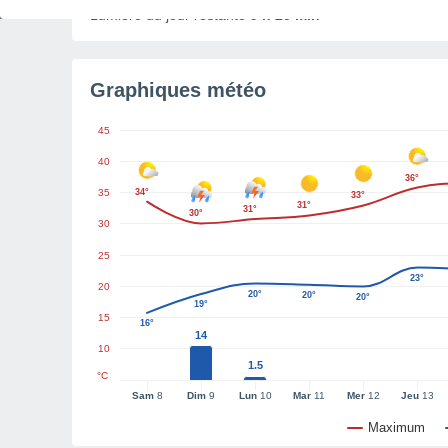
Lumière du jour restante
9 h 20 min
Graphiques météo
45
40
36°
35
34°
33°
31°
31°
30°
30
25
23°
20
20°
20°
20°
19°
15
16°
14
10
1.5
°C
Sam
8
Dim
9
Lun
10
Mar
11
Mer
12
Jeu
13
Maximum