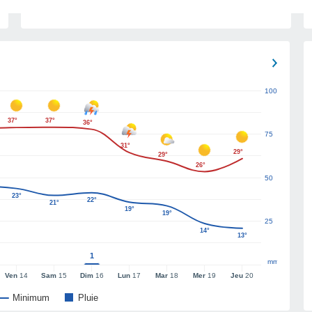
100
37°
37°
36°
75
31°
29°
29°
26°
50
23°
22°
21°
19°
19°
25
14°
13°
1
mm
Ven
14
Sam
15
Dim
16
Lun
17
Mar
18
Mer
19
Jeu
20
Minimum
Pluie