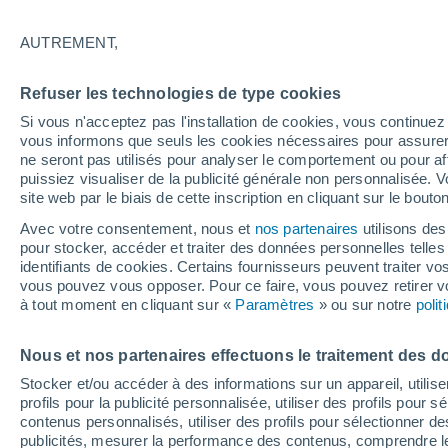
28°
AUTREMENT,
UV
6 Élev
Refuser les technologies de type cookies
Sensation de 27°
FPS
15-25
Si vous n'acceptez pas l'installation de cookies, vous continu
vous informons que seuls les cookies nécessaires pour assurer la
ne seront pas utilisés pour analyser le comportement ou pour af
puissiez visualiser de la publicité générale non personnalisée. V
Prévisions
site web par le biais de cette inscription en cliquant sur le bouto
Météo en France : ces régions subissent un n
regain de chaleur cet après-midi
Avec votre consentement, nous et
nos partenaires
utilisons des
pour stocker, accéder et traiter des données personnelles telles 
Météo 1 - 7 jours
Heure par heure
Actualité
Carte
identifiants de cookies. Certains fournisseurs peuvent traiter vo
vous pouvez vous opposer. Pour ce faire, vous pouvez retirer
à tout moment en cliquant sur «
Paramètres
» ou sur notre
poli
Demain
Lundi
Aujourd´hui
Nous et nos partenaires effectuons le traitement des d
9 Août
10 Août
8 Août
Stocker et/ou accéder à des informations sur un appareil, utilise
profils pour la publicité personnalisée, utiliser des profils pour 
contenus personnalisés, utiliser des profils pour sélectionner
publicités, mesurer la performance des contenus, comprendre le
80%
60%