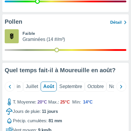
nées
lles sur
d'un
égitime,
Pollen
Détail
vous
vous
Faible
 Pour ce
Graminées (14 #/m³)
ous
etirer
ement
 opposer
Quel temps fait-il à Moureuille en
août
?
ement
nées à
ment en
Mai
Juin
Juillet
Août
Septembre
Octobre
Novembre
 sur «
res
» ou
e
T. Moyenne:
20°C
Max.:
25°C
Mín:
14°C
que de
kies
Jours de pluie:
11
jours
ite web.
Précip. cumulées:
81 mm
t nos
Vent moyen:
9 km/h