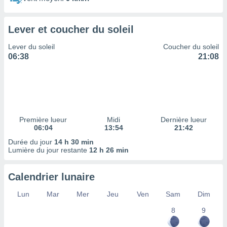
ires
ons le
ent des
Lever et coucher du soleil
es
 :
Lever du soleil
Coucher du soleil
et/ou
06:38
21:08
 à des
ions sur
eil,
des
limitées
Première lueur
Midi
Dernière lueur
nner la
06:04
13:54
21:42
, créer
ils pour
Durée du jour
14 h 30 min
ité
Lumière du jour restante
12 h 26 min
lisée,
des
Calendrier lunaire
our
nner des
Lun
Mar
Mer
Jeu
Ven
Sam
Dim
és
lisées,
8
9
s profils
enus