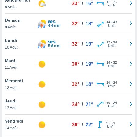
n «
11
-
25
33°
/
16°
km/h
8 Août
 et
r »,
cédez au
Demain
80%
14
-
43
32°
/
18°
 et vous
4.4 mm
km/h
9 Août
z
ation de
Lundi
50%
12
-
34
32°
/
19°
5.6 mm
km/h
10 Août
qu'ils
 nous ou
aires,
Mardi
14
-
32
30°
/
19°
km/h
11 Août
nt de
t
Mercredi
10
-
24
er le
32°
/
18°
km/h
12 Août
ement
te, ainsi
Jeudi
10
-
24
34°
/
21°
km/h
per un
13 Août
écifique
us
Vendredi
9
-
29
de la
36°
/
22°
km/h
14 Août
 et du