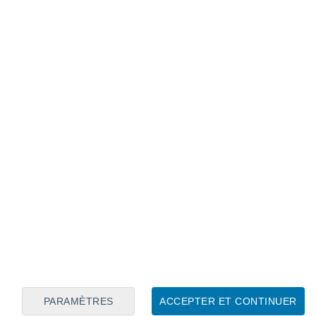
Calendrier lunaire
Lun
Mar
Mer
Jeu
Ven
Sam
Dim
9
10
11
12
13
14
15
16
17
18
19
20
21
22
PARAMÈTRES
ACCEPTER ET CONTINUER