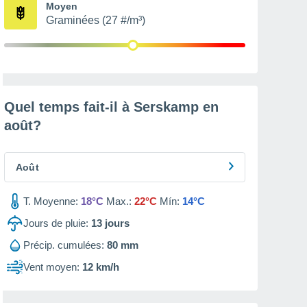
Moyen
Graminées (27 #/m³)
Quel temps fait-il à Serskamp en
août
?
Août
T. Moyenne:
18°C
Max.:
22°C
Mín:
14°C
Jours de pluie:
13
jours
Précip. cumulées:
80 mm
Vent moyen:
12 km/h