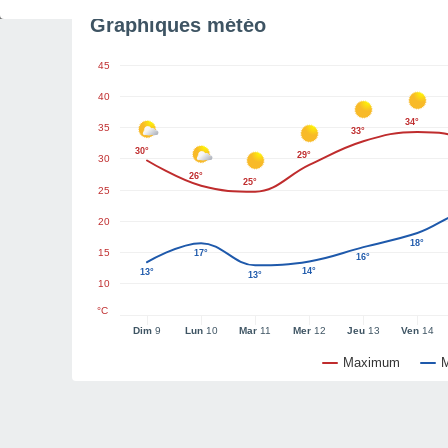
Graphiques météo
45
40
34°
35
33°
30°
29°
30
26°
25°
25
20
18°
15
17°
16°
14°
13°
13°
10
°C
Dim
9
Lun
10
Mar
11
Mer
12
Jeu
13
Ven
14
Maximum