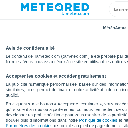
Météo
Actual
Avis de confidentialité
Le contenu de Tameteo.com (tameteo.com) a été préparé par des 
fournies. Vous pouvez accéder à ce site en utilisant les options 
Accepter les cookies et accéder gratuitement
Accueil
Belgique
Région Flamande
Flandre Ori
La publicité numérique personnalisée, basée sur des information
similaires, nous permet de financer notre activité afin de conti
Météo Serskamp
qualité.
En cliquant sur le bouton « Accepter et continuer », vous accéde
13:20
Dimanche
qu'ils soient à nous ou à partenaires, qui nous permettent de sui
développer un profil spécifique pour vous montrer de la publicit
trouver plus d'informations dans notre
Politique de cookies
et re
Éclaircies
Paramètres des cookies
disponible au pied de page de notre si