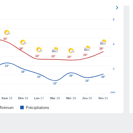
6
33°
4
28°
28°
24°
24°
23°
23°
21°
2
18°
16°
15°
16°
14°
12°
mm
Sam
15
Dim
16
Lun
17
Mar
18
Mer
19
Jeu
20
Ven
21
Minimum
Précipitations