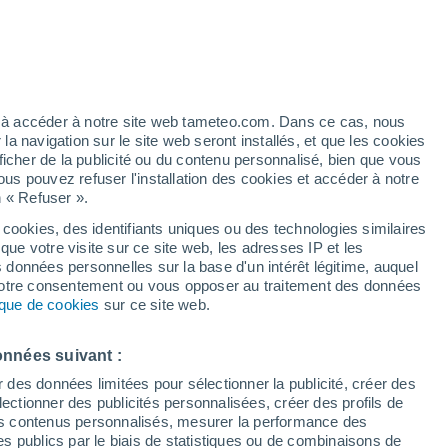
Vigilance jaune
Alerte canicule de niveau modéré à
Serskamp aujourd’hui
éré
ez à accéder à notre site web tameteo.com. Dans ce cas, nous
 navigation sur le site web seront installés, et que les cookies
ficher de la publicité ou du contenu personnalisé, bien que vous
ous pouvez refuser l'installation des cookies et accéder à notre
n « Refuser ».
!
 cookies, des identifiants uniques ou des technologies similaires
que votre visite sur ce site web, les adresses IP et les
de pluie
Radar de pluie
Satellites
Modèles
s données personnelles sur la base d'un intérêt légitime, auquel
 votre consentement ou vous opposer au traitement des données
tique de cookies
sur ce site web.
ercredi
Jeudi
Vendredi
Samedi
onnées suivant :
12 Août
13 Août
14 Août
15 Août
r des données limitées pour sélectionner la publicité, créer des
sélectionner des publicités personnalisées, créer des profils de
 des contenus personnalisés, mesurer la performance des
s publics par le biais de statistiques ou de combinaisons de