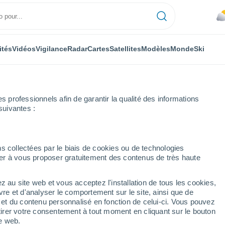
ités
Vidéos
Vigilance
Radar
Cartes
Satellites
Modèles
Monde
Ski
professionnels afin de garantir la qualité des informations
suivantes :
entale
Serskamp
s collectées par le biais de cookies ou de technologies
nuer à vous proposer gratuitement des contenus de très haute
z au site web et vous acceptez l'installation de tous les cookies,
...
vre et d'analyser le comportement sur le site, ainsi que de
é et du contenu personnalisé en fonction de celui-ci. Vous pouvez
Heure par heure
tirer votre consentement à tout moment en cliquant sur le bouton
Ciel couvert dans les prochaines
te web.
heures