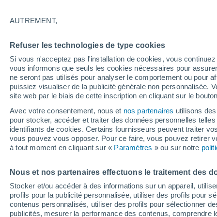
28°
AUTREMENT,
UV
5 Mod
Refuser les technologies de type cookies
Sensation de 28°
FPS
6-10
Si vous n'acceptez pas l'installation de cookies, vous continu
vous informons que seuls les cookies nécessaires pour assurer la
ne seront pas utilisés pour analyser le comportement ou pour af
puissiez visualiser de la publicité générale non personnalisée. V
Flash info
site web par le biais de cette inscription en cliquant sur le bouto
Vigilance orange : alerte aux orages violents 
Avec votre consentement, nous et
nos partenaires
utilisons des
pour stocker, accéder et traiter des données personnelles telles 
Météo 1 - 7 jours
Heure par heure
Actualité
Carte 
identifiants de cookies. Certains fournisseurs peuvent traiter vo
vous pouvez vous opposer. Pour ce faire, vous pouvez retirer
à tout moment en cliquant sur «
Paramètres
» ou sur notre
poli
Demain
Mardi
M
Aujourd´hui
Nous et nos partenaires effectuons le traitement des d
10 Août
11 Août
9 Août
Stocker et/ou accéder à des informations sur un appareil, utilise
profils pour la publicité personnalisée, utiliser des profils pour 
contenus personnalisés, utiliser des profils pour sélectionner
publicités, mesurer la performance des contenus, comprendre le