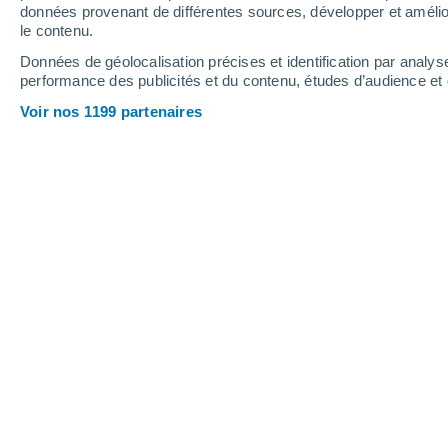
données provenant de différentes sources, développer et amélior
le contenu.
26°
/
17°
25°
/
13°
30°
/
13°
Données de géolocalisation précises et identification par analys
performance des publicités et du contenu, études d’audience e
15
-
34
km/h
14
-
32
km/h
12
15
-
35
km/h
Voir nos 1199 partenaires
Météo Serskamp aujourd´hui
, 9 août
Éclaircies
28°
13:00
T. ressentie
28°
Ciel variable
29°
14:00
T. ressentie
28°
Ciel variable
29°
15:00
T. ressentie
28°
Couvert
29°
16:00
T. ressentie
28°