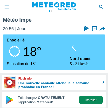
mpe
Météo Impe
e
ntialité
20:56
Jeudi
...
enu de
o.com
Ensoleillé
o.com) a
18°
aré par
onnels
Nord-ouest
arantir
Sensation de 18°
5
21 km/h
té des
ions
. Vous
Flash info
accéder
Une nouvelle canicule attendue la semaine
e en
prochaine en France !
 les
Téléchargez
GRATUITEMENT
s :
Installer
l’application
Meteored!
r les