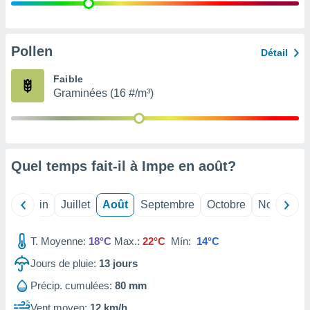
nées
lles sur
d'un
égitime,
Pollen
Détail
vous
vous
Faible
 Pour ce
Graminées (16 #/m³)
ous
etirer
ement
 opposer
Quel temps fait-il à Impe en
août
?
ement
nées à
ment en
Mai
Juin
Juillet
Août
Septembre
Octobre
Novembre
 sur «
res
» ou
e
T. Moyenne:
18°C
Max.:
22°C
Mín:
14°C
que de
kies
Jours de pluie:
13
jours
ite web.
Précip. cumulées:
80 mm
t nos
Vent moyen:
12 km/h