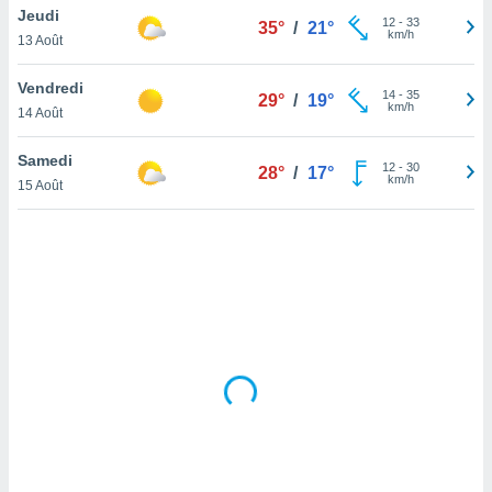
Jeudi
lisé en
12
-
33
35°
/
21°
km/h
 de
13 Août
. Vous
rouver
Vendredi
14
-
35
29°
/
19°
km/h
14 Août
ations
re
Samedi
que de
12
-
30
28°
/
17°
km/h
kies
15 Août
r votre
ement à
ment en
sur le
res des
kies
le au
page de
te web.
MENT,
 les