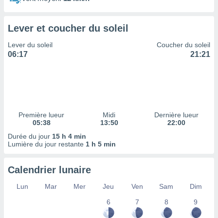
ires
ons le
ent des
Lever et coucher du soleil
es
 :
Lever du soleil
Coucher du soleil
et/ou
06:17
21:21
 à des
ions sur
eil,
des
limitées
Première lueur
Midi
Dernière lueur
nner la
05:38
13:50
22:00
, créer
ils pour
Durée du jour
15 h 4 min
ité
Lumière du jour restante
1 h 5 min
lisée,
des
Calendrier lunaire
our
nner des
Lun
Mar
Mer
Jeu
Ven
Sam
Dim
és
lisées,
6
7
8
9
s profils
enus