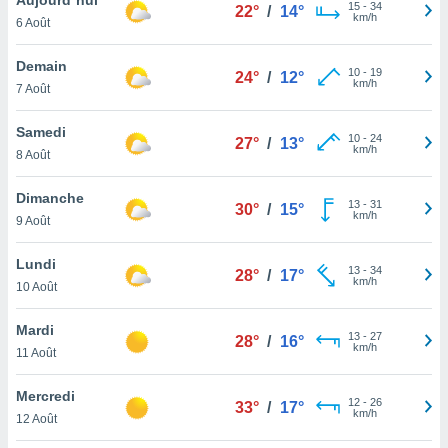
n «
15
-
34
22°
/
14°
km/h
6 Août
 et
r »,
cédez au
Demain
10
-
19
24°
/
12°
 et vous
km/h
7 Août
z
ation de
Samedi
10
-
24
27°
/
13°
km/h
8 Août
qu'ils
 nous ou
aires,
Dimanche
13
-
31
30°
/
15°
km/h
9 Août
nt de
t
Lundi
13
-
34
er le
28°
/
17°
km/h
10 Août
ement
te, ainsi
Mardi
13
-
27
28°
/
16°
km/h
per un
11 Août
écifique
us
Mercredi
12
-
26
de la
33°
/
17°
km/h
12 Août
 et du