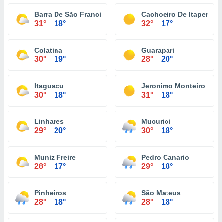
Barra De São Francisco
Cachoeiro De Itapemiri
31°
18°
32°
17°
Colatina
Guarapari
30°
19°
28°
20°
Itaguacu
Jeronimo Monteiro
30°
18°
31°
18°
Linhares
Mucurici
29°
20°
30°
18°
Muniz Freire
Pedro Canario
28°
17°
29°
18°
Pinheiros
São Mateus
28°
18°
28°
18°