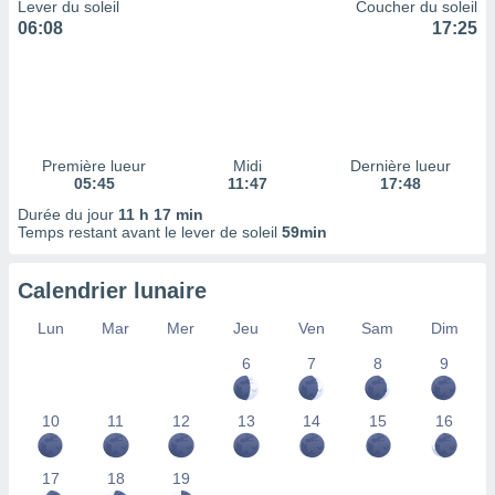
ires
Lever du soleil
Coucher du soleil
ons le
06:08
17:25
ent des
es
 :
et/ou
 à des
ions sur
Première lueur
Midi
Dernière lueur
eil,
05:45
11:47
17:48
des
Durée du jour
11 h 17 min
limitées
Temps restant avant le lever de soleil
59min
nner la
, créer
Calendrier lunaire
ils pour
ité
Lun
Mar
Mer
Jeu
Ven
Sam
Dim
lisée,
6
7
8
9
des
our
nner des
10
11
12
13
14
15
16
és
lisées,
s profils
17
18
19
enus