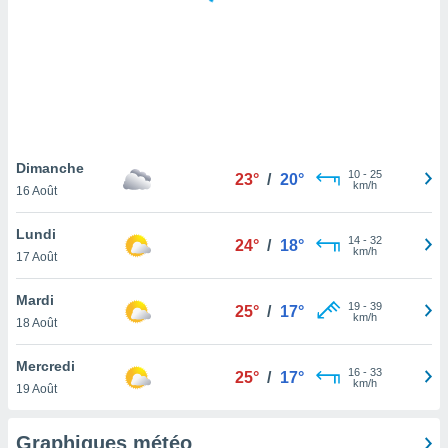
logies
e
s
tez pas
ation de
, vous
z à
à notre
Dimanche
10
-
25
23°
/
20°
km/h
16 Août
.com.
 cas,
Lundi
14
-
32
us
24°
/
18°
km/h
17 Août
ns que
s
Mardi
19
-
39
25°
/
17°
ires
km/h
18 Août
urer la
on sur le
Mercredi
16
-
33
 seront
25°
/
17°
km/h
19 Août
, et que
ies ne
as
Graphiques météo