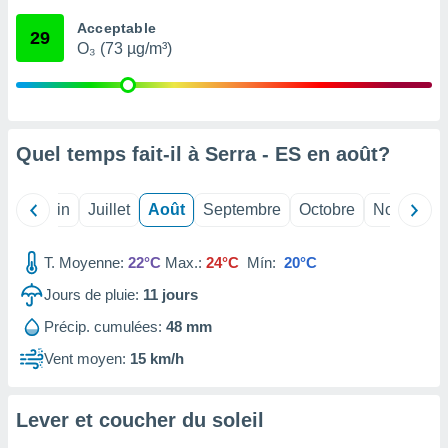
nées
Acceptable
lles sur
29
O₃ (73 µg/m³)
d'un
égitime,
vous
vous
 Pour ce
ous
Quel temps fait-il à Serra - ES en
août
?
etirer
ement
Mai
Juin
Juillet
Août
Septembre
Octobre
Novembre
 opposer
ement
nées à
T. Moyenne:
22°C
Max.:
24°C
Mín:
20°C
ment en
Jours de pluie:
11
jours
 sur «
res
» ou
Précip. cumulées:
48 mm
e
que de
Vent moyen:
15 km/h
kies
ite web.
Lever et coucher du soleil
t nos