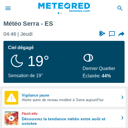
Météo Serra - ES
e
ntialité
04:46
Jeudi
...
enu de
o.com
Ciel dégagé
o.com) a
19°
aré par
onnels
Dernier Quartier
arantir
Sensation de 19°
Éclairée:
44%
té des
ions
. Vous
accéder
Vigilance jaune
e en
Alerte autre de niveau modéré à Serra aujourd’hui
 les
Flash info
s :
Découvrez la tendance météo entre août et
octobre
r les