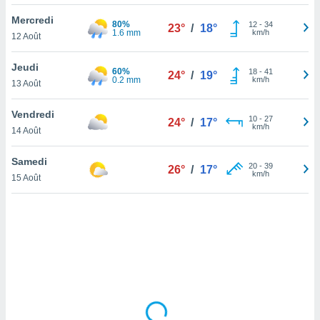
lisé en
Mercredi
 de
80%
12
-
34
23°
/
18°
1.6 mm
km/h
12 Août
. Vous
rouver
Jeudi
60%
18
-
41
24°
/
19°
ations
0.2 mm
km/h
13 Août
re
que de
Vendredi
kies
10
-
27
24°
/
17°
km/h
14 Août
r votre
ement à
ment en
Samedi
20
-
39
26°
/
17°
sur le
km/h
15 Août
res des
kies
le au
page de
te web.
MENT,
 les