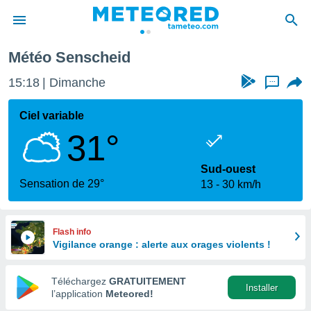
Météo Senscheid
e
ntialité
15:18
Dimanche
...
enu de
o.com
Ciel variable
o.com) a
31°
aré par
onnels
Sud-ouest
arantir
Sensation de 29°
13
30 km/h
té des
ions
. Vous
accéder
Flash info
e en
Vigilance orange : alerte aux orages violents !
 les
Téléchargez
GRATUITEMENT
s :
Installer
l’application
Meteored!
r les