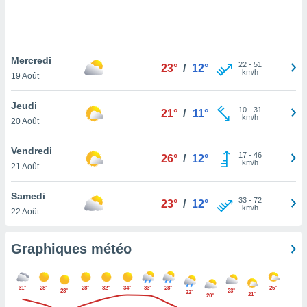
logies
e
s
Mercredi
tez pas
22
-
51
23°
/
12°
km/h
ation de
19 Août
, vous
z à
Jeudi
10
-
31
21°
/
11°
à notre
km/h
20 Août
.com.
Vendredi
 cas,
17
-
46
26°
/
12°
km/h
us
21 Août
ns que
s
Samedi
33
-
72
23°
/
12°
km/h
22 Août
ires
urer la
on sur le
Graphiques météo
 seront
, et que
ies ne
31°
28°
28°
32°
34°
33°
28°
26°
23°
23°
22°
as
21°
20°