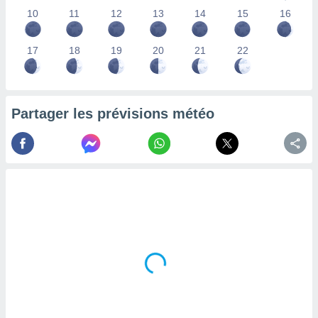
lisés,
10
11
12
13
14
15
16
des
our
17
18
19
20
21
22
nner des
s
lisés,
la
ance des
Partager les prévisions météo
s,
la
ance des
s,
dre les
par le
ques ou
inaisons
ées
nt de
tes
,
er et
r les