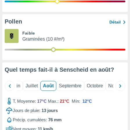
nées
lles sur
d'un
égitime,
Pollen
Détail
vous
vous
Faible
 Pour ce
Graminées (10 #/m³)
ous
etirer
ement
 opposer
Quel temps fait-il à Senscheid en
août
?
ement
nées à
ment en
Mai
Juin
Juillet
Août
Septembre
Octobre
Novembre
 sur «
res
» ou
e
T. Moyenne:
17°C
Max.:
21°C
Mín:
12°C
que de
kies
Jours de pluie:
13
jours
ite web.
Précip. cumulées:
76 mm
t nos
Vent moyen:
11 km/h