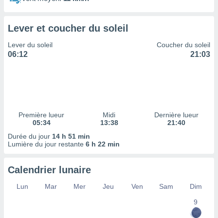
ires
ons le
ent des
Lever et coucher du soleil
es
 :
Lever du soleil
Coucher du soleil
et/ou
06:12
21:03
 à des
ions sur
eil,
des
limitées
Première lueur
Midi
Dernière lueur
nner la
05:34
13:38
21:40
, créer
ils pour
Durée du jour
14 h 51 min
ité
Lumière du jour restante
6 h 22 min
lisée,
des
Calendrier lunaire
our
nner des
Lun
Mar
Mer
Jeu
Ven
Sam
Dim
és
lisées,
9
s profils
enus