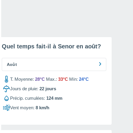
Quel temps fait-il à Senor en
août
?
Août
T. Moyenne:
28°C
Max.:
33°C
Mín:
24°C
Jours de pluie:
22
jours
Précip. cumulées:
124 mm
Vent moyen:
8 km/h