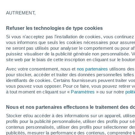
35°
AUTREMENT,
Est
Refuser les technologies de type cookies
Sensation de 39°
13
-
32 km
Si vous n'acceptez pas l'installation de cookies, vous continu
vous informons que seuls les cookies nécessaires pour assurer la
ne seront pas utilisés pour analyser le comportement ou pour af
puissiez visualiser de la publicité générale non personnalisée. V
Actualité
site web par le biais de cette inscription en cliquant sur le bouto
Le réchauffement climatique modifie le goût 
nos aliments
Avec votre consentement, nous et
nos partenaires
utilisons des
pour stocker, accéder et traiter des données personnelles telles 
Météo 1 - 7 jours
Heure par heure
Radar de pluie
identifiants de cookies. Certains fournisseurs peuvent traiter vo
vous pouvez vous opposer. Pour ce faire, vous pouvez retirer
à tout moment en cliquant sur «
Paramètres
» ou sur notre
poli
Demain
Dimanche
Aujourd´hui
Nous et nos partenaires effectuons le traitement des d
8 Août
9 Août
7 Août
Stocker et/ou accéder à des informations sur un appareil, utilise
profils pour la publicité personnalisée, utiliser des profils pour 
contenus personnalisés, utiliser des profils pour sélectionner
publicités, mesurer la performance des contenus, comprendre le
80%
90%