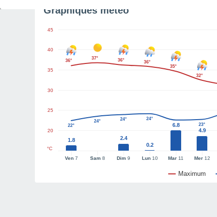
Graphiques météo
45
40
37°
36°
36°
36°
35°
35
32°
30
25
24°
24°
24°
6.8
23°
22°
4.9
20
2.4
1.8
0.2
°C
Ven
7
Sam
8
Dim
9
Lun
10
Mar
11
Mer
12
Maximum