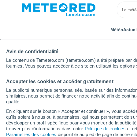
Météo
Actual
Avis de confidentialité
Le contenu de Tameteo.com (tameteo.com) a été préparé par des 
fournies. Vous pouvez accéder à ce site en utilisant les options 
Accepter les cookies et accéder gratuitement
Accueil
Mexique
État de Quintana Roo
Senor
La publicité numérique personnalisée, basée sur des information
similaires, nous permet de financer notre activité afin de conti
Météo Senor
qualité.
En cliquant sur le bouton « Accepter et continuer », vous accéde
15:00
Vendredi
qu'ils soient à nous ou à partenaires, qui nous permettent de sui
développer un profil spécifique pour vous montrer de la publicit
trouver plus d'informations dans notre
Politique de cookies
et re
Ciel variable
Paramètres des cookies
disponible au pied de page de notre si