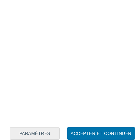
Calendrier lunaire
Lun
Mar
Mer
Jeu
Ven
Sam
Dim
7
8
9
10
11
12
13
14
15
16
17
18
19
20
PARAMÈTRES
ACCEPTER ET CONTINUER