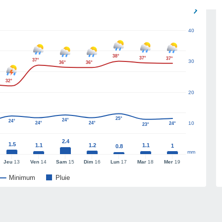
40
38°
37°
37°
37°
30
36°
36°
32°
20
25°
24°
24°
24°
24°
10
24°
23°
2.4
1.5
1.1
1.2
1.1
1
0.8
mm
Jeu
13
Ven
14
Sam
15
Dim
16
Lun
17
Mar
18
Mer
19
Minimum
Pluie