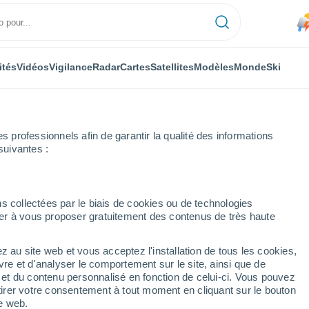
ités
Vidéos
Vigilance
Radar
Cartes
Satellites
Modèles
Monde
Ski
professionnels afin de garantir la qualité des informations
suivantes :
s collectées par le biais de cookies ou de technologies
nuer à vous proposer gratuitement des contenus de très haute
z au site web et vous acceptez l'installation de tous les cookies,
...
vre et d'analyser le comportement sur le site, ainsi que de
é et du contenu personnalisé en fonction de celui-ci. Vous pouvez
Heure par heure
tirer votre consentement à tout moment en cliquant sur le bouton
Chaleur humide et étouffante
te web.
dans les prochaines heures