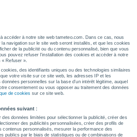
/h
ez à accéder à notre site web tameteo.com. Dans ce cas, nous
 navigation sur le site web seront installés, et que les cookies
ficher de la publicité ou du contenu personnalisé, bien que vous
ous pouvez refuser l'installation des cookies et accéder à notre
n « Refuser ».
de
 cookies, des identifiants uniques ou des technologies similaires
que votre visite sur ce site web, les adresses IP et les
Actualité
Carte de pluie
Satellites
Modèles
s données personnelles sur la base d'un intérêt légitime, auquel
 votre consentement ou vous opposer au traitement des données
tique de cookies
sur ce site web.
Lundi
Mardi
Mercredi
Jeudi
onnées suivant :
10 Août
11 Août
12 Août
13 Août
r des données limitées pour sélectionner la publicité, créer des
sélectionner des publicités personnalisées, créer des profils de
 des contenus personnalisés, mesurer la performance des
s publics par le biais de statistiques ou de combinaisons de
60%
90%
90%
70%