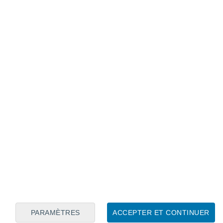
Calendrier lunaire
Lun
Mar
Mer
Jeu
Ven
Sam
Dim
8
9
10
11
12
13
14
15
16
17
18
19
20
21
PARAMÈTRES
ACCEPTER ET CONTINUER