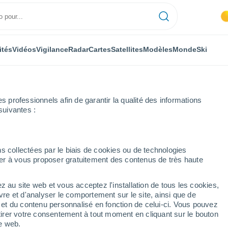
ités
Vidéos
Vigilance
Radar
Cartes
Satellites
Modèles
Monde
Ski
professionnels afin de garantir la qualité des informations
suivantes :
s collectées par le biais de cookies ou de technologies
nuer à vous proposer gratuitement des contenus de très haute
z au site web et vous acceptez l'installation de tous les cookies,
...
vre et d'analyser le comportement sur le site, ainsi que de
é et du contenu personnalisé en fonction de celui-ci. Vous pouvez
Heure par heure
tirer votre consentement à tout moment en cliquant sur le bouton
Ciel dégagé dans les prochaines
te web.
heures