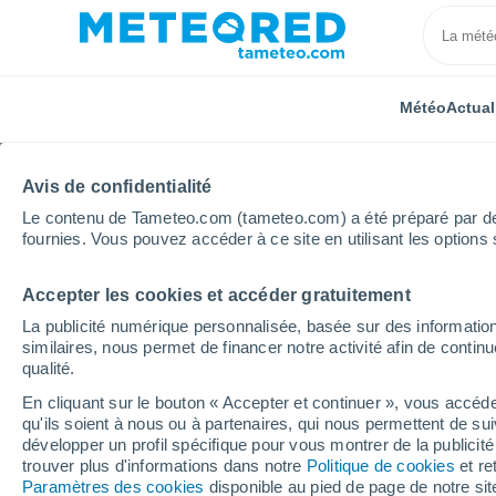
Météo
Actual
Avis de confidentialité
Le contenu de Tameteo.com (tameteo.com) a été préparé par des 
fournies. Vous pouvez accéder à ce site en utilisant les options 
Accepter les cookies et accéder gratuitement
Accueil
Allemagne
Saxe
Sehmatal
La publicité numérique personnalisée, basée sur des information
similaires, nous permet de financer notre activité afin de conti
Météo Sehmatal
qualité.
En cliquant sur le bouton « Accepter et continuer », vous accéde
16:36
Samedi
qu'ils soient à nous ou à partenaires, qui nous permettent de sui
développer un profil spécifique pour vous montrer de la publicit
trouver plus d'informations dans notre
Politique de cookies
et re
Ensoleillé
Paramètres des cookies
disponible au pied de page de notre si