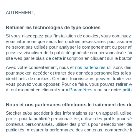
23°
AUTREMENT,
Nord-est
Refuser les technologies de type cookies
Sensation de 25°
5
-
17 km/
Si vous n'acceptez pas l'installation de cookies, vous continu
vous informons que seuls les cookies nécessaires pour assurer la
ne seront pas utilisés pour analyser le comportement ou pour af
puissiez visualiser de la publicité générale non personnalisée. V
Flash info
site web par le biais de cette inscription en cliquant sur le bouto
Encore de la chaleur !
Avec votre consentement, nous et
nos partenaires
utilisons des
pour stocker, accéder et traiter des données personnelles telles 
Météo 1 - 7 jours
Heure par heure
Actualité
Carte 
identifiants de cookies. Certains fournisseurs peuvent traiter vo
vous pouvez vous opposer. Pour ce faire, vous pouvez retirer
à tout moment en cliquant sur «
Paramètres
» ou sur notre
poli
Demain
Lundi
Aujourd´hui
Nous et nos partenaires effectuons le traitement des d
9 Août
10 Août
8 Août
Stocker et/ou accéder à des informations sur un appareil, utilise
profils pour la publicité personnalisée, utiliser des profils pour 
contenus personnalisés, utiliser des profils pour sélectionner
publicités, mesurer la performance des contenus, comprendre le
50%