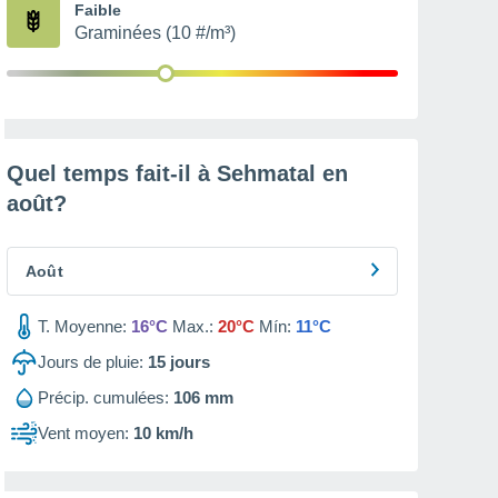
Faible
Graminées (10 #/m³)
Quel temps fait-il à Sehmatal en
août
?
Août
T. Moyenne:
16°C
Max.:
20°C
Mín:
11°C
Jours de pluie:
15
jours
Précip. cumulées:
106 mm
Vent moyen:
10 km/h