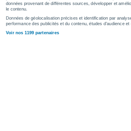
1.3 mm
données provenant de différentes sources, développer et amélior
le contenu.
29°
/
13°
28°
/
16°
23°
/
10°
Données de géolocalisation précises et identification par analys
performance des publicités et du contenu, études d’audience e
15
-
30
km/h
20
-
45
km/h
13
14
-
27
km/h
Voir nos 1199 partenaires
Météo Sehmatal aujourd´hui
, 8 août
Ensoleillé
23°
17:00
T. ressentie
25°
Ensoleillé
22°
18:00
T. ressentie
25°
Ensoleillé
21°
19:00
T. ressentie
21°
Ensoleillé
19°
20:00
T. ressentie
19°