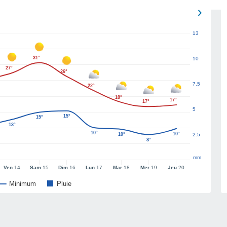
13
31°
10
27°
26°
7.5
22°
18°
17°
17°
5
15°
15°
13°
10°
10°
10°
2.5
8°
mm
Ven
14
Sam
15
Dim
16
Lun
17
Mar
18
Mer
19
Jeu
20
Minimum
Pluie