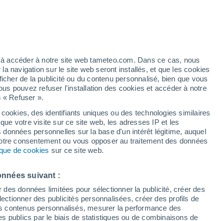
Les températures augmentent
Durant la journée de demain
h
ez à accéder à notre site web tameteo.com. Dans ce cas, nous
 navigation sur le site web seront installés, et que les cookies
ficher de la publicité ou du contenu personnalisé, bien que vous
ous pouvez refuser l'installation des cookies et accéder à notre
n « Refuser ».
 cookies, des identifiants uniques ou des technologies similaires
que votre visite sur ce site web, les adresses IP et les
des températures
Radar de pluie
Satellites
Modèles
s données personnelles sur la base d'un intérêt légitime, auquel
 votre consentement ou vous opposer au traitement des données
tique de cookies
sur ce site web.
Mardi
Mercredi
Jeudi
Vendredi
onnées suivant :
11 Août
12 Août
13 Août
14 Août
r des données limitées pour sélectionner la publicité, créer des
sélectionner des publicités personnalisées, créer des profils de
 des contenus personnalisés, mesurer la performance des
s publics par le biais de statistiques ou de combinaisons de