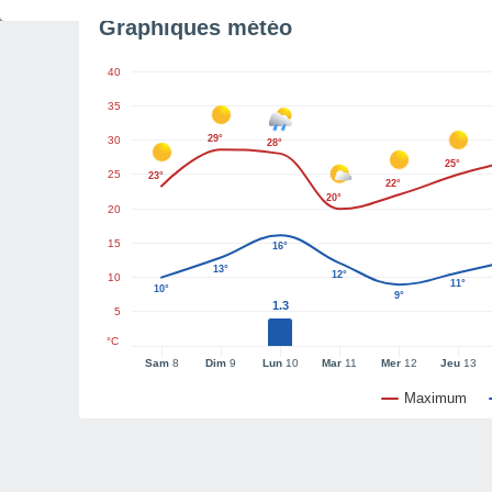
Graphiques météo
40
35
29°
30
28°
25°
25
23°
22°
20°
20
15
16°
13°
12°
10
11°
10°
9°
1.3
5
°C
Sam
8
Dim
9
Lun
10
Mar
11
Mer
12
Jeu
13
Maximum