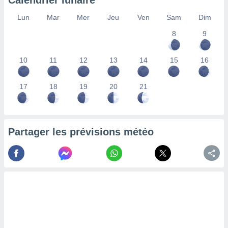
Calendrier lunaire
lisés,
Lun
Mar
Mer
Jeu
Ven
Sam
Dim
des
our
8
9
nner des
s
lisés,
10
11
12
13
14
15
16
la
ance des
s,
17
18
19
20
21
la
ance des
s,
dre les
Partager les prévisions météo
par le
ques ou
inaisons
ées
nt de
tes
,
er et
r les