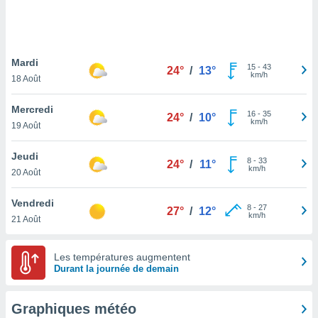
logies
e
s
Mardi
tez pas
15
-
43
24°
/
13°
km/h
ation de
18 Août
, vous
z à
Mercredi
16
-
35
24°
/
10°
à notre
km/h
19 Août
.com.
Jeudi
 cas,
8
-
33
24°
/
11°
km/h
us
20 Août
ns que
s
Vendredi
8
-
27
27°
/
12°
km/h
21 Août
ires
urer la
on sur le
Les températures augmentent
 seront
Durant la journée de demain
, et que
ies ne
as
Graphiques météo