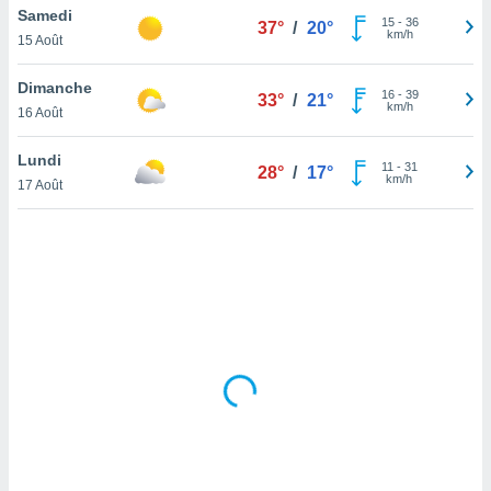
Samedi
lisé en
15
-
36
37°
/
20°
km/h
 de
15 Août
. Vous
rouver
Dimanche
16
-
39
33°
/
21°
km/h
16 Août
ations
re
Lundi
que de
11
-
31
28°
/
17°
km/h
kies
17 Août
r votre
ement à
ment en
sur le
res des
kies
le au
page de
te web.
MENT,
 les