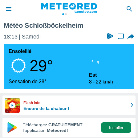
Météo Schloßböckelheim
e
ntialité
18:13
Samedi
...
enu de
o.com
Ensoleillé
o.com) a
29°
aré par
onnels
Est
arantir
Sensation de 28°
8
22 km/h
té des
ions
. Vous
accéder
Flash info
e en
Encore de la chaleur !
 les
Téléchargez
GRATUITEMENT
s :
Installer
l’application
Meteored!
r les