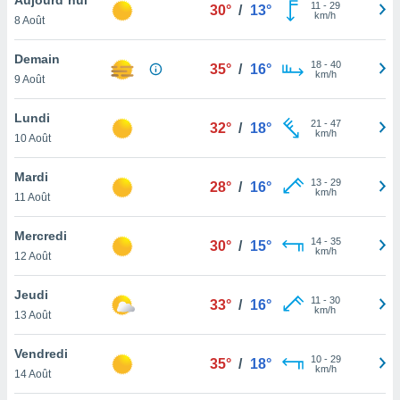
n «
11
-
29
30°
/
13°
km/h
8 Août
 et
r »,
cédez au
Demain
18
-
40
35°
/
16°
 et vous
km/h
9 Août
z
ation de
Lundi
21
-
47
32°
/
18°
km/h
10 Août
qu'ils
 nous ou
aires,
Mardi
13
-
29
28°
/
16°
km/h
11 Août
nt de
t
Mercredi
14
-
35
er le
30°
/
15°
km/h
12 Août
ement
te, ainsi
Jeudi
11
-
30
33°
/
16°
km/h
per un
13 Août
écifique
us
Vendredi
10
-
29
de la
35°
/
18°
km/h
14 Août
 et du