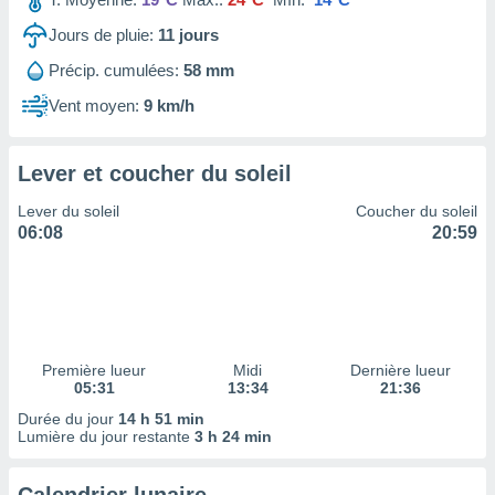
ires
ons le
Jours de pluie:
11
jours
ent des
es
Précip. cumulées:
58 mm
 :
Vent moyen:
9 km/h
et/ou
 à des
ions sur
Lever et coucher du soleil
eil,
des
Lever du soleil
Coucher du soleil
limitées
06:08
20:59
nner la
, créer
ils pour
ité
lisée,
des
Première lueur
Midi
Dernière lueur
05:31
13:34
21:36
our
nner des
Durée du jour
14 h 51 min
és
Lumière du jour restante
3 h 24 min
lisées,
s profils
enus