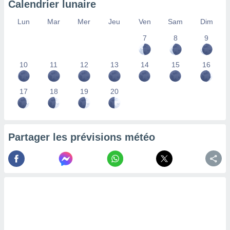
Calendrier lunaire
lisés,
des
Lun
Mar
Mer
Jeu
Ven
Sam
Dim
our
7
8
9
nner des
s
lisés,
10
11
12
13
14
15
16
la
ance des
s,
17
18
19
20
la
ance des
s,
dre les
Partager les prévisions météo
par le
ques ou
inaisons
ées
nt de
tes
,
er et
r les