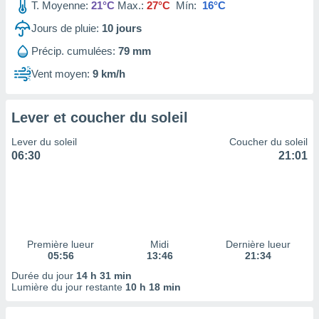
ires
T. Moyenne:
21°C
Max.:
27°C
Mín:
16°C
ons le
Jours de pluie:
10
jours
ent des
es
Précip. cumulées:
79 mm
 :
Vent moyen:
9 km/h
et/ou
 à des
ions sur
eil,
Lever et coucher du soleil
des
Lever du soleil
Coucher du soleil
limitées
06:30
21:01
nner la
, créer
ils pour
ité
lisée,
des
Première lueur
Midi
Dernière lueur
our
05:56
13:46
21:34
nner des
Durée du jour
14 h 31 min
és
Lumière du jour restante
10 h 18 min
lisées,
s profils
enus