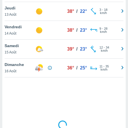
lisé en
Jeudi
 de
3
-
18
38°
/
22°
km/h
13 Août
. Vous
rouver
Vendredi
9
-
28
38°
/
23°
ations
km/h
14 Août
re
que de
Samedi
kies
12
-
34
39°
/
23°
km/h
15 Août
r votre
ement à
ment en
Dimanche
11
-
35
36°
/
25°
sur le
km/h
16 Août
res des
kies
le au
page de
te web.
MENT,
 les