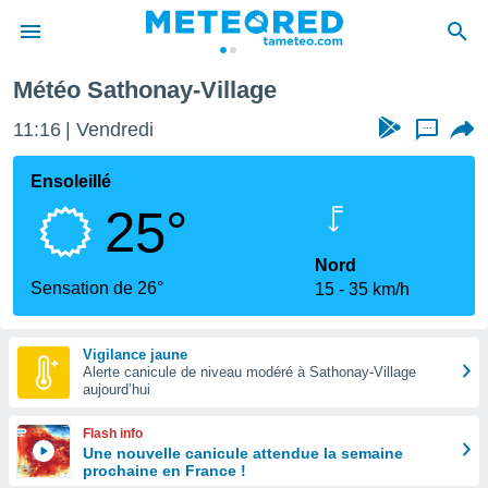
Météo Sathonay-Village
e
ntialité
11:16
Vendredi
...
enu de
o.com
Ensoleillé
o.com) a
25°
aré par
onnels
Nord
arantir
Sensation de 26°
15
35 km/h
té des
ions
. Vous
Vigilance jaune
accéder
Alerte canicule de niveau modéré à Sathonay-Village
e en
aujourd’hui
 les
Flash info
s :
Une nouvelle canicule attendue la semaine
prochaine en France !
r les