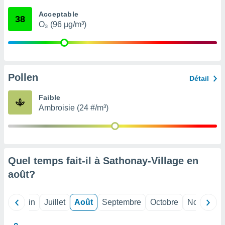
nées
Acceptable
lles sur
38
O₃ (96 µg/m³)
d'un
égitime,
vous
vous
 Pour ce
ous
Pollen
Détail
etirer
Faible
ement
Ambroisie (24 #/m³)
 opposer
ement
nées à
ment en
 sur «
res
» ou
Quel temps fait-il à Sathonay-Village en
e
août
?
que de
kies
ite web.
Mai
Juin
Juillet
Août
Septembre
Octobre
Novembre
t nos