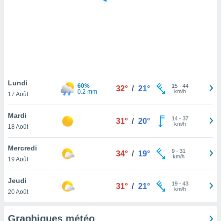
logies
e
s
tez pas
ation de
, vous
z à
à notre
Lundi
60%
15
-
44
32°
/
21°
0.2 mm
km/h
17 Août
.com.
 cas,
Mardi
14
-
37
us
31°
/
20°
km/h
18 Août
ns que
s
Mercredi
9
-
31
34°
/
19°
ires
km/h
19 Août
urer la
on sur le
Jeudi
19
-
43
 seront
31°
/
21°
km/h
20 Août
, et que
ies ne
as
Graphiques météo