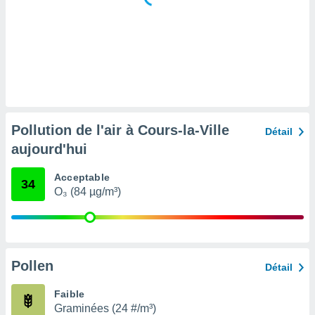
tre
ement,
enaires
s des
 des
nts
 ou des
gies
Pollution de l'air à Cours-la-Ville
Détail
es pour
aujourd'hui
 accéder
r des
Acceptable
34
lles
O₃ (84 µg/m³)
ue votre
r ce site
 IP et
ifiants
Pollen
Détail
es.
Faible
eurs
Graminées (24 #/m³)
traiter