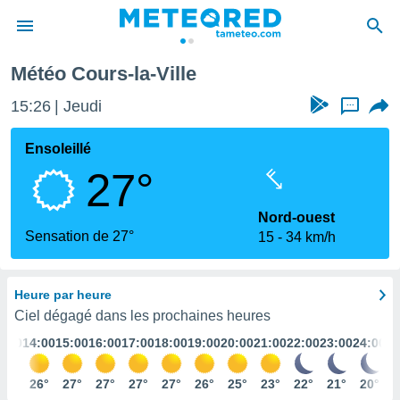
Météo Cours-la-Ville
e
ntialité
15:26
Jeudi
...
enu de
o.com
Ensoleillé
o.com) a
27°
aré par
onnels
Nord-ouest
arantir
Sensation de 27°
15
34 km/h
té des
ions
. Vous
Heure par heure
accéder
e en
Ciel dégagé dans les prochaines heures
 les
3:00
14:00
15:00
16:00
17:00
18:00
19:00
20:00
21:00
22:00
23:00
24:00
s :
25°
26°
27°
27°
27°
27°
26°
25°
23°
22°
21°
20°
r les