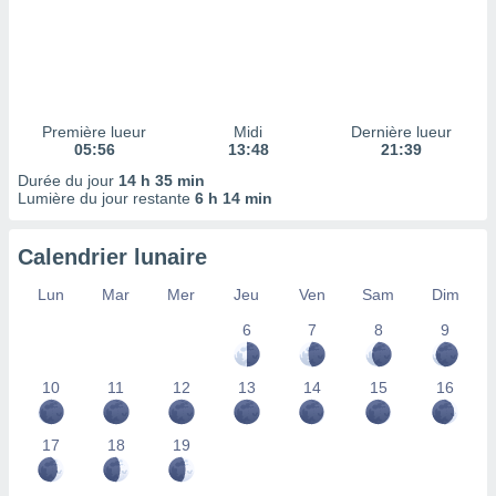
ires
ons le
ent des
es
 :
et/ou
Première lueur
Midi
Dernière lueur
 à des
05:56
13:48
21:39
ions sur
eil,
Durée du jour
14 h 35 min
Lumière du jour restante
6 h 14 min
des
limitées
Calendrier lunaire
nner la
, créer
Lun
Mar
Mer
Jeu
Ven
Sam
Dim
ils pour
ité
6
7
8
9
lisée,
des
10
11
12
13
14
15
16
our
nner des
és
17
18
19
lisées,
s profils
enus