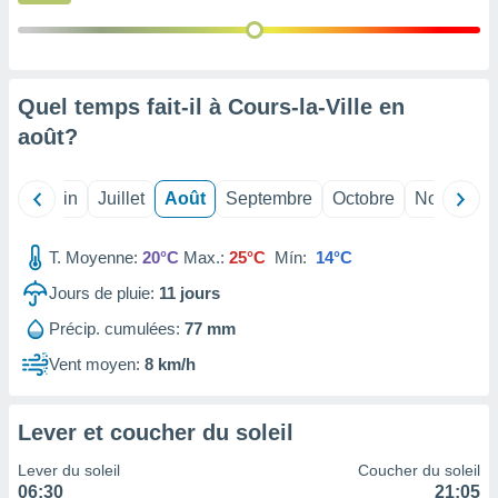
nées
lles sur
d'un
égitime,
vous
Quel temps fait-il à Cours-la-Ville en
vous
août
?
 Pour ce
ous
etirer
Mai
Juin
Juillet
Août
Septembre
Octobre
Novembre
ement
 opposer
T. Moyenne:
20°C
Max.:
25°C
Mín:
14°C
ement
nées à
Jours de pluie:
11
jours
ment en
Précip. cumulées:
77 mm
 sur «
res
» ou
Vent moyen:
8 km/h
e
que de
kies
Lever et coucher du soleil
ite web.
Lever du soleil
Coucher du soleil
t nos
06:30
21:05