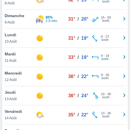
km/h
n «
8 Août
 et
r »,
Dimanche
90%
15
-
50
cédez au
31°
/
20°
2.9 mm
km/h
9 Août
 et vous
z
Lundi
ation de
8
-
27
31°
/
19°
km/h
10 Août
qu'ils
 nous ou
Mardi
9
-
19
33°
/
19°
aires,
km/h
11 Août
nt de
Mercredi
t
9
-
26
36°
/
22°
km/h
er le
12 Août
ement
te, ainsi
Jeudi
10
-
49
36°
/
24°
km/h
13 Août
per un
écifique
Vendredi
us
13
-
36
35°
/
22°
km/h
de la
14 Août
 et du