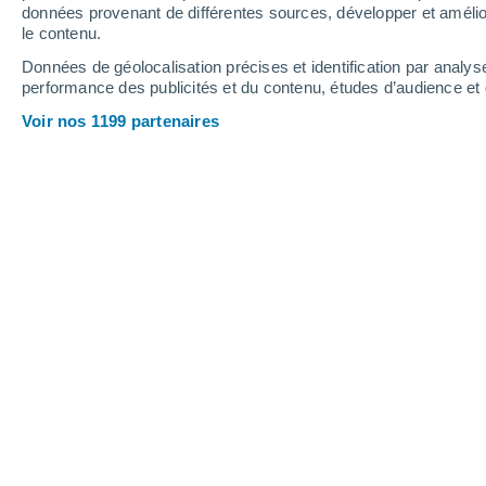
0.7 mm
données provenant de différentes sources, développer et amélior
le contenu.
35°
/
25°
34°
/
23°
38°
/
23°
Données de géolocalisation précises et identification par analys
performance des publicités et du contenu, études d’audience e
10
-
29
km/h
10
-
26
km/h
9
11
-
24
km/h
Voir nos 1199 partenaires
Météo Sassuolo aujourd´hui
, 6 août
Éclaircies
37°
17:00
T. ressentie
37°
Éclaircies
37°
18:00
T. ressentie
36°
Éclaircies
36°
19:00
T. ressentie
36°
Éclaircies
34°
20:00
T. ressentie
34°