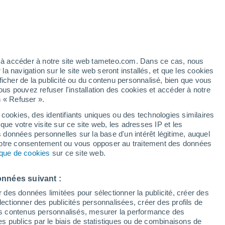
Vigilance rouge
Alerte canicule de niveau extrême à
Sassuolo aujourd’hui
artier
6%
ez à accéder à notre site web tameteo.com. Dans ce cas, nous
 navigation sur le site web seront installés, et que les cookies
ficher de la publicité ou du contenu personnalisé, bien que vous
ous pouvez refuser l'installation des cookies et accéder à notre
n « Refuser ».
 cookies, des identifiants uniques ou des technologies similaires
que votre visite sur ce site web, les adresses IP et les
des températures
Radar de pluie
Satellites
Modèles
s données personnelles sur la base d'un intérêt légitime, auquel
 votre consentement ou vous opposer au traitement des données
tique de cookies
sur ce site web.
imanche
Lundi
Mardi
Mercredi
onnées suivant :
9 Août
10 Août
11 Août
12 Août
r des données limitées pour sélectionner la publicité, créer des
sélectionner des publicités personnalisées, créer des profils de
 des contenus personnalisés, mesurer la performance des
s publics par le biais de statistiques ou de combinaisons de
70%