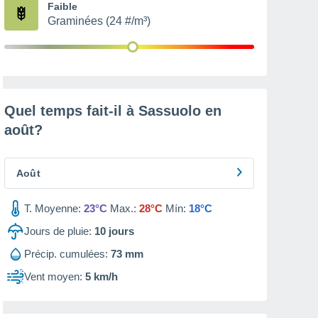
Faible
Graminées (24 #/m³)
Quel temps fait-il à Sassuolo en
août
?
Août
T. Moyenne:
23°C
Max.:
28°C
Mín:
18°C
Jours de pluie:
10
jours
Précip. cumulées:
73 mm
Vent moyen:
5 km/h