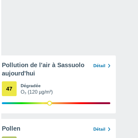
Pollution de l'air à Sassuolo
Détail
aujourd'hui
Dégradée
47
O₃ (120 µg/m³)
Pollen
Détail