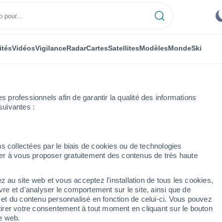
ités
Vidéos
Vigilance
Radar
Cartes
Satellites
Modèles
Monde
Ski
professionnels afin de garantir la qualité des informations
suivantes :
s collectées par le biais de cookies ou de technologies
nuer à vous proposer gratuitement des contenus de très haute
z au site web et vous acceptez l'installation de tous les cookies,
...
vre et d'analyser le comportement sur le site, ainsi que de
é et du contenu personnalisé en fonction de celui-ci. Vous pouvez
Heure par heure
tirer votre consentement à tout moment en cliquant sur le bouton
Ciel dégagé dans les prochaines
te web.
heures