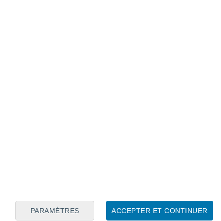
Calendrier lunaire
Lun
Mar
Mer
Jeu
Ven
Sam
Dim
6
7
8
9
10
11
12
13
14
15
16
17
18
19
PARAMÈTRES
ACCEPTER ET CONTINUER