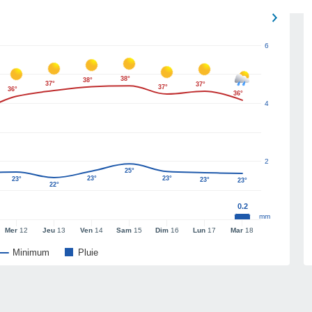
6
38°
38°
37°
37°
37°
36°
36°
4
2
25°
23°
23°
23°
23°
23°
22°
0.2
mm
Mer
12
Jeu
13
Ven
14
Sam
15
Dim
16
Lun
17
Mar
18
Minimum
Pluie