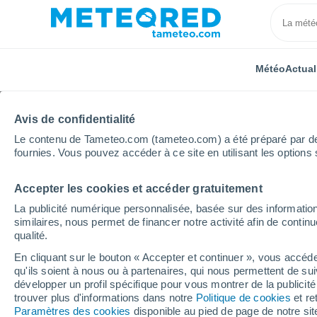
Météo
Actual
Avis de confidentialité
Le contenu de Tameteo.com (tameteo.com) a été préparé par des 
fournies. Vous pouvez accéder à ce site en utilisant les options 
Accepter les cookies et accéder gratuitement
Accueil
Italie
Province de Modène
Sassuolo
La publicité numérique personnalisée, basée sur des information
similaires, nous permet de financer notre activité afin de conti
Météo Sassuolo
qualité.
En cliquant sur le bouton « Accepter et continuer », vous accéde
21:48
Jeudi
qu'ils soient à nous ou à partenaires, qui nous permettent de sui
développer un profil spécifique pour vous montrer de la publicit
trouver plus d'informations dans notre
Politique de cookies
et re
Ciel dégagé
Paramètres des cookies
disponible au pied de page de notre si