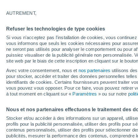
31°
AUTREMENT,
Dernier Qu
Refuser les technologies de type cookies
Éclairée:
4
Sensation de 32°
Si vous n'acceptez pas l'installation de cookies, vous continu
vous informons que seuls les cookies nécessaires pour assurer la
ne seront pas utilisés pour analyser le comportement ou pour af
puissiez visualiser de la publicité générale non personnalisée. V
Flash info
site web par le biais de cette inscription en cliquant sur le bouto
Une nouvelle canicule attendue la semaine
prochaine en France !
Avec votre consentement, nous et
nos partenaires
utilisons des
pour stocker, accéder et traiter des données personnelles telles 
Météo 1 - 7 jours
Heure par heure
Actualité
Carte 
identifiants de cookies. Certains fournisseurs peuvent traiter vo
vous pouvez vous opposer. Pour ce faire, vous pouvez retirer
à tout moment en cliquant sur «
Paramètres
» ou sur notre
poli
Demain
Samedi
D
Aujourd´hui
Nous et nos partenaires effectuons le traitement des d
7 Août
8 Août
6 Août
Stocker et/ou accéder à des informations sur un appareil, utilise
profils pour la publicité personnalisée, utiliser des profils pour 
contenus personnalisés, utiliser des profils pour sélectionner
publicités, mesurer la performance des contenus, comprendre le
50%