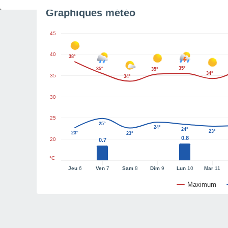
Graphiques météo
45
40
38°
35°
35°
35°
34°
35
34°
30
25
25°
24°
24°
23°
23°
23°
0.8
20
0.7
°C
Jeu
6
Ven
7
Sam
8
Dim
9
Lun
10
Mar
11
Maximum