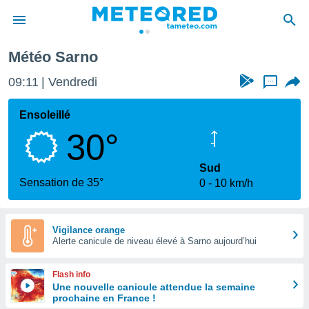
Météo Sarno
e
ntialité
09:11
Vendredi
...
enu de
o.com
Ensoleillé
o.com) a
30°
aré par
onnels
Sud
arantir
Sensation de 35°
0
10 km/h
té des
ions
. Vous
accéder
Vigilance orange
e en
Alerte canicule de niveau élevé à Sarno aujourd’hui
 les
Flash info
s :
Une nouvelle canicule attendue la semaine
prochaine en France !
r les