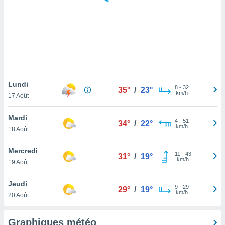
logies
e
s
tez pas
ation de
, vous
z à
à notre
Lundi
8
-
32
35°
/
23°
km/h
17 Août
.com.
 cas,
Mardi
4
-
51
us
34°
/
22°
km/h
18 Août
ns que
s
Mercredi
11
-
43
31°
/
19°
ires
km/h
19 Août
urer la
on sur le
Jeudi
9
-
29
 seront
29°
/
19°
km/h
20 Août
, et que
ies ne
as
Graphiques météo