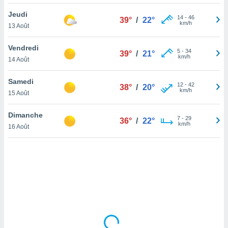
lisé en
Jeudi
 de
14
-
46
39°
/
22°
km/h
13 Août
. Vous
rouver
Vendredi
5
-
34
39°
/
21°
ations
km/h
14 Août
re
que de
Samedi
kies
12
-
42
38°
/
20°
km/h
15 Août
r votre
ement à
ment en
Dimanche
7
-
29
36°
/
22°
sur le
km/h
16 Août
res des
kies
le au
page de
te web.
MENT,
 les