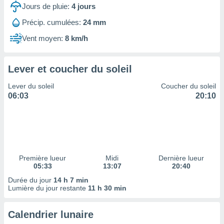
ires
Jours de pluie:
4
jours
ons le
ent des
Précip. cumulées:
24 mm
es
Vent moyen:
8 km/h
 :
et/ou
 à des
Lever et coucher du soleil
ions sur
eil,
Lever du soleil
Coucher du soleil
des
06:03
20:10
limitées
nner la
, créer
ils pour
ité
lisée,
Première lueur
Midi
Dernière lueur
05:33
13:07
20:40
des
our
Durée du jour
14 h 7 min
nner des
Lumière du jour restante
11 h 30 min
és
lisées,
Calendrier lunaire
s profils
enus