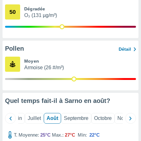
nées
Dégradée
lles sur
50
O₃ (131 µg/m³)
d'un
égitime,
vous
vous
 Pour ce
ous
Pollen
Détail
etirer
Moyen
ement
Armoise (26 #/m³)
 opposer
ement
nées à
ment en
 sur «
res
» ou
Quel temps fait-il à Sarno en
août
?
e
que de
kies
Mai
Juin
Juillet
Août
Septembre
Octobre
Novembre
ite web.
T. Moyenne:
25°C
Max.:
27°C
Mín:
22°C
t nos