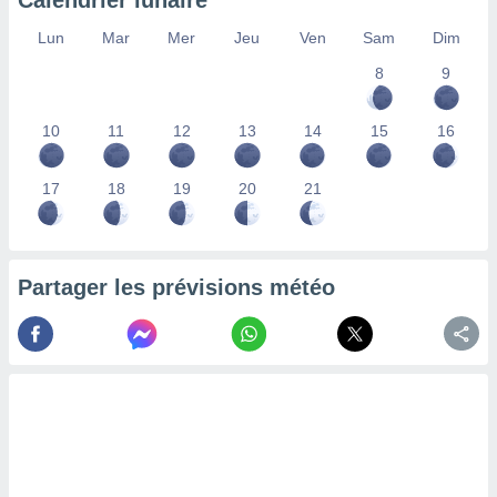
Calendrier lunaire
lisés,
Lun
Mar
Mer
Jeu
Ven
Sam
Dim
des
our
8
9
nner des
s
lisés,
10
11
12
13
14
15
16
la
ance des
s,
17
18
19
20
21
la
ance des
s,
dre les
Partager les prévisions météo
par le
ques ou
inaisons
ées
nt de
tes
,
er et
r les