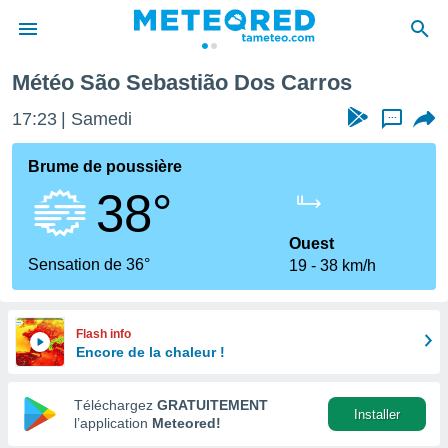
Météo São Sebastião Dos Carros
e
ntialité
17:23
Samedi
...
enu de
o.com
Brume de poussière
o.com) a
38°
aré par
onnels
Ouest
arantir
Sensation de 36°
19
38 km/h
té des
ions
. Vous
accéder
Flash info
e en
Encore de la chaleur !
 les
Téléchargez
GRATUITEMENT
s :
Installer
l’application
Meteored!
r les