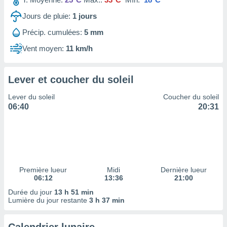
ires
ons le
Jours de pluie:
1
jours
ent des
es
Précip. cumulées:
5 mm
 :
Vent moyen:
11 km/h
et/ou
 à des
ions sur
Lever et coucher du soleil
eil,
des
Lever du soleil
Coucher du soleil
limitées
06:40
20:31
nner la
, créer
ils pour
ité
lisée,
des
Première lueur
Midi
Dernière lueur
06:12
13:36
21:00
our
nner des
Durée du jour
13 h 51 min
és
Lumière du jour restante
3 h 37 min
lisées,
s profils
enus