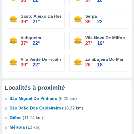
38°
22°
37°
20°
Santo Aleixo Da Restauração
Serpa
39°
21°
39°
22°
Vidigueira
Vila Nova De Milfontes
37°
22°
27°
19°
Vila Verde De Ficalho
Zambujeira Do Mar
39°
22°
26°
18°
Localités à proximité
São Miguel Do Pinheiro
(6.23 km)
São João Dos Caldeireiros
(6.32 km)
Giões
(11.74 km)
Mértola
(13 km)