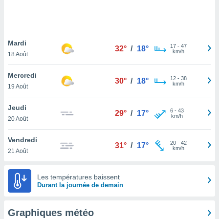
logies
e
s
Mardi
tez pas
17
-
47
32°
/
18°
km/h
ation de
18 Août
, vous
z à
Mercredi
12
-
38
30°
/
18°
à notre
km/h
19 Août
.com.
Jeudi
 cas,
6
-
43
29°
/
17°
km/h
us
20 Août
ns que
s
Vendredi
20
-
42
31°
/
17°
km/h
21 Août
ires
urer la
on sur le
Les températures baissent
 seront
Durant la journée de demain
, et que
ies ne
as
Graphiques météo