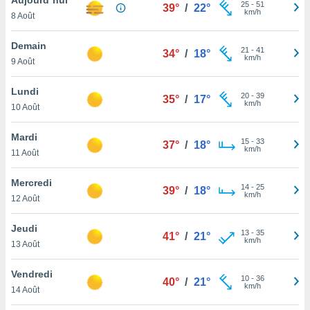
n «
25
-
51
39°
/
22°
km/h
8 Août
 et
r »,
cédez au
Demain
21
-
41
34°
/
18°
 et vous
km/h
9 Août
z
ation de
Lundi
20
-
39
35°
/
17°
km/h
10 Août
qu'ils
 nous ou
aires,
Mardi
15
-
33
37°
/
18°
km/h
11 Août
nt de
t
Mercredi
14
-
25
er le
39°
/
18°
km/h
12 Août
ement
te, ainsi
Jeudi
13
-
35
41°
/
21°
km/h
per un
13 Août
écifique
us
Vendredi
10
-
36
de la
40°
/
21°
km/h
14 Août
 et du