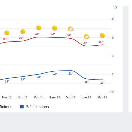
8
40°
40°
40°
6
38°
38°
36°
35°
4
22°
22°
2
20°
19°
18°
18°
17°
mm
Mer
12
Jeu
13
Ven
14
Sam
15
Dim
16
Lun
17
Mar
18
Minimum
Précipitations