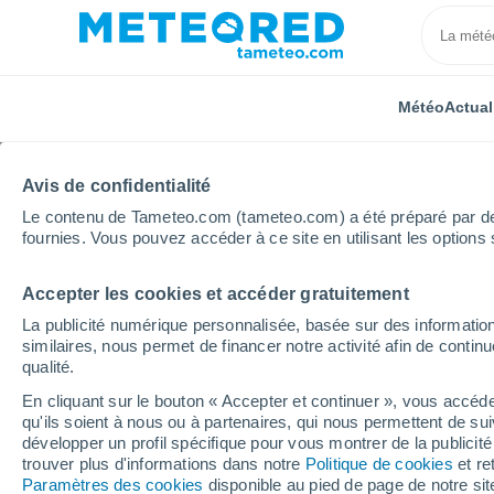
Météo
Actual
Avis de confidentialité
Le contenu de Tameteo.com (tameteo.com) a été préparé par des 
fournies. Vous pouvez accéder à ce site en utilisant les options 
Accepter les cookies et accéder gratuitement
Accueil
Portugal
District de Beja
São Miguel Do 
La publicité numérique personnalisée, basée sur des information
similaires, nous permet de financer notre activité afin de conti
Météo São Miguel Do P
qualité.
En cliquant sur le bouton « Accepter et continuer », vous accéde
20:42
Jeudi
qu'ils soient à nous ou à partenaires, qui nous permettent de sui
développer un profil spécifique pour vous montrer de la publicit
trouver plus d'informations dans notre
Politique de cookies
et re
Ensoleillé
Paramètres des cookies
disponible au pied de page de notre si