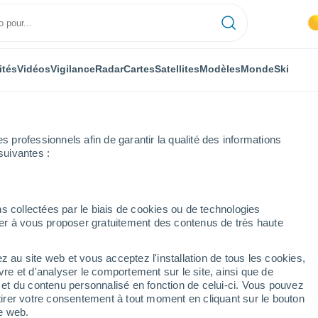
ités
Vidéos
Vigilance
Radar
Cartes
Satellites
Modèles
Monde
Ski
professionnels afin de garantir la qualité des informations
suivantes :
Pinheiro
s collectées par le biais de cookies ou de technologies
nuer à vous proposer gratuitement des contenus de très haute
inheiro
z au site web et vous acceptez l'installation de tous les cookies,
...
vre et d'analyser le comportement sur le site, ainsi que de
é et du contenu personnalisé en fonction de celui-ci. Vous pouvez
Heure par heure
tirer votre consentement à tout moment en cliquant sur le bouton
Ciel dégagé dans les prochaines
te web.
heures