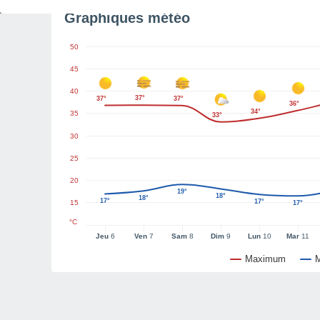
Graphiques météo
50
45
40
37°
37°
37°
36°
34°
35
33°
30
25
20
19°
18°
18°
17°
17°
15
17°
°C
Jeu
6
Ven
7
Sam
8
Dim
9
Lun
10
Mar
11
Maximum