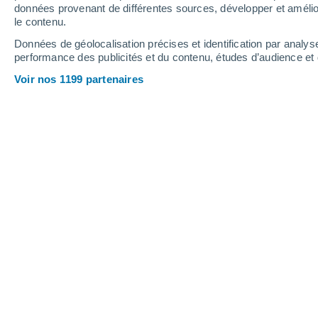
données provenant de différentes sources, développer et amélior
le contenu.
37°
/
18°
37°
/
19°
37°
/
17°
Données de géolocalisation précises et identification par analys
performance des publicités et du contenu, études d’audience e
18
-
35
km/h
21
-
42
km/h
21
20
-
37
km/h
Voir nos 1199 partenaires
Météo São Miguel Do Pinheiro aujour
Ensoleillé
36°
17:00
T. ressentie
35°
Ensoleillé
36°
18:00
T. ressentie
34°
Ensoleillé
34°
19:00
T. ressentie
33°
Ensoleillé
32°
20:00
T. ressentie
31°