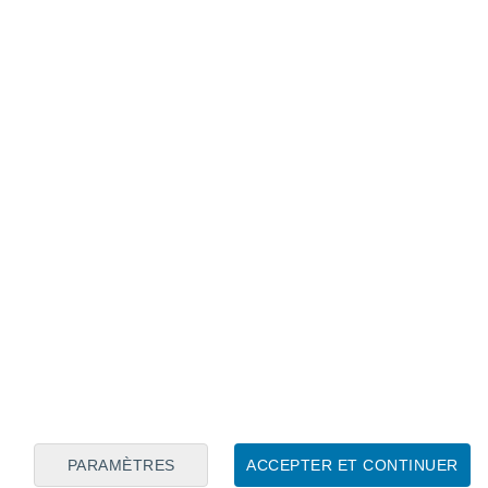
Calendrier lunaire
Lun
Mar
Mer
Jeu
Ven
Sam
Dim
6
7
8
9
10
11
12
13
14
15
16
17
18
19
PARAMÈTRES
ACCEPTER ET CONTINUER