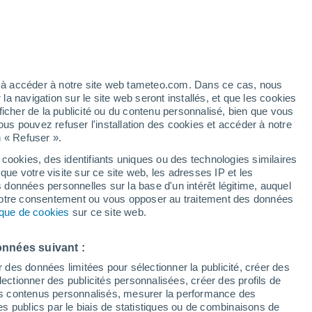
t
/h
ez à accéder à notre site web tameteo.com. Dans ce cas, nous
 navigation sur le site web seront installés, et que les cookies
ficher de la publicité ou du contenu personnalisé, bien que vous
ous pouvez refuser l'installation des cookies et accéder à notre
n « Refuser ».
 cookies, des identifiants uniques ou des technologies similaires
que votre visite sur ce site web, les adresses IP et les
des températures
Radar de pluie
Satellites
Modèles
s données personnelles sur la base d'un intérêt légitime, auquel
 votre consentement ou vous opposer au traitement des données
tique de cookies
sur ce site web.
imanche
Lundi
Mardi
Mercredi
onnées suivant :
9 Août
10 Août
11 Août
12 Août
r des données limitées pour sélectionner la publicité, créer des
sélectionner des publicités personnalisées, créer des profils de
 des contenus personnalisés, mesurer la performance des
s publics par le biais de statistiques ou de combinaisons de