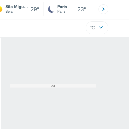
São Miguel Do Pinheiro
Paris
Montpelli
29°
23°
Beja
Paris
Hérault
°C