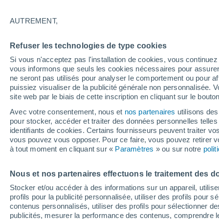
29°
AUTREMENT,
Nord-oues
Refuser les technologies de type cookies
Sensation de 29°
17
-
36 km
Si vous n'acceptez pas l'installation de cookies, vous continu
vous informons que seuls les cookies nécessaires pour assurer la
ne seront pas utilisés pour analyser le comportement ou pour af
puissiez visualiser de la publicité générale non personnalisée. V
Flash info
site web par le biais de cette inscription en cliquant sur le bouto
Une nouvelle canicule attendue la semaine
prochaine en France !
Avec votre consentement, nous et
nos partenaires
utilisons des
pour stocker, accéder et traiter des données personnelles telles 
Météo 1 - 7 jours
Heure par heure
Actualité
Carte 
identifiants de cookies. Certains fournisseurs peuvent traiter vo
vous pouvez vous opposer. Pour ce faire, vous pouvez retirer
à tout moment en cliquant sur «
Paramètres
» ou sur notre
poli
Demain
Samedi
D
Aujourd´hui
Nous et nos partenaires effectuons le traitement des d
7 Août
8 Août
6 Août
Stocker et/ou accéder à des informations sur un appareil, utilise
profils pour la publicité personnalisée, utiliser des profils pour 
contenus personnalisés, utiliser des profils pour sélectionner
publicités, mesurer la performance des contenus, comprendre le