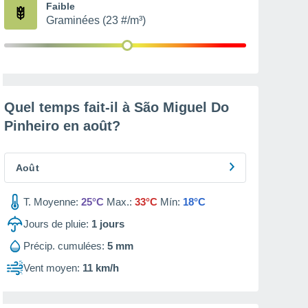
Faible
Graminées (23 #/m³)
Quel temps fait-il à São Miguel Do
Pinheiro en
août
?
Août
T. Moyenne:
25°C
Max.:
33°C
Mín:
18°C
Jours de pluie:
1
jours
Précip. cumulées:
5 mm
Vent moyen:
11 km/h