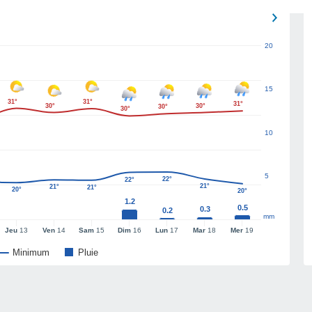
20
15
31°
31°
31°
30°
30°
30°
30°
10
5
22°
22°
21°
21°
21°
20°
20°
1.2
0.5
0.3
0.2
mm
Jeu
13
Ven
14
Sam
15
Dim
16
Lun
17
Mar
18
Mer
19
Minimum
Pluie