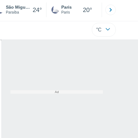
São Miguel De Taipu
Paris
Montpelli
24°
20°
Paraíba
Paris
Hérault
°C