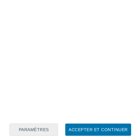
Calendrier lunaire
Lun
Mar
Mer
Jeu
Ven
Sam
Dim
7
8
9
10
11
12
13
14
15
16
17
18
19
20
PARAMÈTRES
ACCEPTER ET CONTINUER