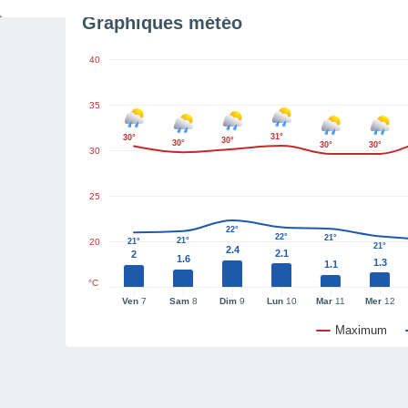
Graphiques météo
40
35
31°
30°
30°
30°
30°
30°
30
25
22°
22°
21°
21°
20
21°
21°
2.4
2.1
2
1.6
1.3
1.1
°C
Ven
7
Sam
8
Dim
9
Lun
10
Mar
11
Mer
12
Maximum