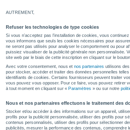
24°
AUTREMENT,
Dernier Qu
Refuser les technologies de type cookies
Éclairée:
3
Sensation de 24°
Si vous n'acceptez pas l'installation de cookies, vous continu
vous informons que seuls les cookies nécessaires pour assurer la
ne seront pas utilisés pour analyser le comportement ou pour af
puissiez visualiser de la publicité générale non personnalisée. V
Actualité
site web par le biais de cette inscription en cliquant sur le bouto
Le réchauffement climatique modifie le goût 
nos aliments
Avec votre consentement, nous et
nos partenaires
utilisons des
pour stocker, accéder et traiter des données personnelles telles 
Météo 1 - 7 jours
Heure par heure
Actualité
Carte
identifiants de cookies. Certains fournisseurs peuvent traiter vo
vous pouvez vous opposer. Pour ce faire, vous pouvez retirer
à tout moment en cliquant sur «
Paramètres
» ou sur notre
poli
Demain
Dimanche
Aujourd´hui
Nous et nos partenaires effectuons le traitement des d
8 Août
9 Août
7 Août
Stocker et/ou accéder à des informations sur un appareil, utilise
profils pour la publicité personnalisée, utiliser des profils pour 
contenus personnalisés, utiliser des profils pour sélectionner
publicités, mesurer la performance des contenus, comprendre le
90%
70%
80%