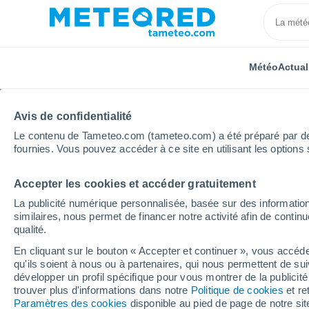
Météo
Actual
Avis de confidentialité
Le contenu de Tameteo.com (tameteo.com) a été préparé par des 
fournies. Vous pouvez accéder à ce site en utilisant les options 
Accepter les cookies et accéder gratuitement
Accueil
Brésil
Paraíba
São Miguel De Taipu
La publicité numérique personnalisée, basée sur des information
similaires, nous permet de financer notre activité afin de conti
Météo São Miguel De T
qualité.
En cliquant sur le bouton « Accepter et continuer », vous accéde
20:26
Vendredi
qu'ils soient à nous ou à partenaires, qui nous permettent de sui
développer un profil spécifique pour vous montrer de la publicit
trouver plus d'informations dans notre
Politique de cookies
et re
Ciel dégagé
Paramètres des cookies
disponible au pied de page de notre si