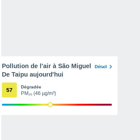
Pollution de l'air à São Miguel
Détail
De Taipu aujourd'hui
Dégradée
57
PM₂₅ (46 µg/m³)