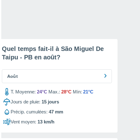
Quel temps fait-il à São Miguel De
Taipu - PB en
août
?
Août
T. Moyenne:
24°C
Max.:
28°C
Mín:
21°C
Jours de pluie:
15
jours
Précip. cumulées:
47 mm
Vent moyen:
13 km/h