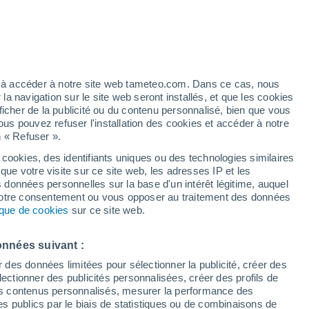
artier
3%
ez à accéder à notre site web tameteo.com. Dans ce cas, nous
 navigation sur le site web seront installés, et que les cookies
ficher de la publicité ou du contenu personnalisé, bien que vous
ous pouvez refuser l'installation des cookies et accéder à notre
n « Refuser ».
de
 cookies, des identifiants uniques ou des technologies similaires
que votre visite sur ce site web, les adresses IP et les
 de couverture nuageuse
Radar de pluie
Satellites
Modèles
s données personnelles sur la base d'un intérêt légitime, auquel
 votre consentement ou vous opposer au traitement des données
tique de cookies
sur ce site web.
Lundi
Mardi
Mercredi
Jeudi
onnées suivant :
10 Août
11 Août
12 Août
13 Août
r des données limitées pour sélectionner la publicité, créer des
sélectionner des publicités personnalisées, créer des profils de
 des contenus personnalisés, mesurer la performance des
s publics par le biais de statistiques ou de combinaisons de
70%
90%
70%