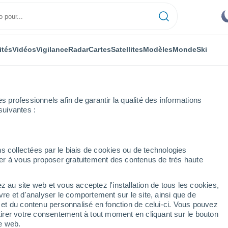
ités
Vidéos
Vigilance
Radar
Cartes
Satellites
Modèles
Monde
Ski
professionnels afin de garantir la qualité des informations
suivantes :
s collectées par le biais de cookies ou de technologies
nuer à vous proposer gratuitement des contenus de très haute
aipu - PB
z au site web et vous acceptez l'installation de tous les cookies,
...
vre et d'analyser le comportement sur le site, ainsi que de
é et du contenu personnalisé en fonction de celui-ci. Vous pouvez
Heure par heure
tirer votre consentement à tout moment en cliquant sur le bouton
Ciel nuageux dans les
te web.
prochaines heures