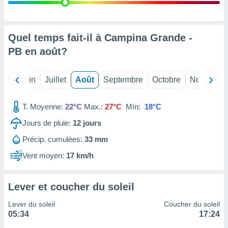
nées
lles sur
d'un
égitime,
Quel temps fait-il à Campina Grande -
vous
PB en
août
?
vous
 Pour ce
ous
Mai
Juin
Juillet
Août
Septembre
Octobre
Novembre
etirer
ement
T. Moyenne:
22°C
Max.:
27°C
Mín:
18°C
 opposer
ement
Jours de pluie:
12
jours
nées à
Précip. cumulées:
33 mm
ment en
 sur «
Vent moyen:
17 km/h
res
» ou
e
que de
Lever et coucher du soleil
kies
ite web.
Lever du soleil
Coucher du soleil
05:34
17:24
t nos