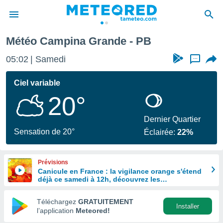
Météo Campina Grande - PB
e
ntialité
05:02
Samedi
...
enu de
o.com
Ciel variable
o.com) a
20°
aré par
onnels
Dernier Quartier
arantir
Sensation de 20°
Éclairée:
22%
té des
ions
. Vous
Prévisions
accéder
Canicule en France : la vigilance orange s'étend
e en
déjà ce samedi à 12h, découvrez les
 les
départements concernés
Téléchargez
GRATUITEMENT
s :
Installer
l’application
Meteored!
r les