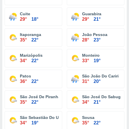
Cuite
Guarabira
29°
18°
29°
21°
Itaporanga
João Pessoa
35°
22°
28°
23°
Marizópolis
Monteiro
34°
22°
33°
19°
Patos
São João Do Cariri
36°
22°
31°
20°
São José De Piranhas
São José Do Sabugi
35°
22°
34°
21°
São Sebastião Do Umbuzeiro
Sousa
34°
19°
35°
22°