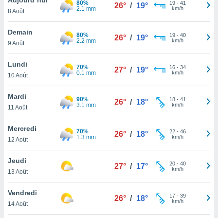
80%
n «
19
-
41
26°
/
19°
2.1 mm
km/h
8 Août
 et
r »,
cédez au
Demain
80%
19
-
40
26°
/
19°
 et vous
2.2 mm
km/h
9 Août
z
ation de
Lundi
70%
16
-
34
27°
/
19°
0.1 mm
km/h
10 Août
qu'ils
 nous ou
aires,
Mardi
90%
18
-
41
26°
/
18°
3.1 mm
km/h
11 Août
nt de
t
Mercredi
70%
22
-
46
er le
26°
/
18°
1.3 mm
km/h
12 Août
ement
te, ainsi
Jeudi
20
-
40
27°
/
17°
km/h
per un
13 Août
écifique
us
Vendredi
17
-
39
de la
26°
/
18°
km/h
14 Août
 et du