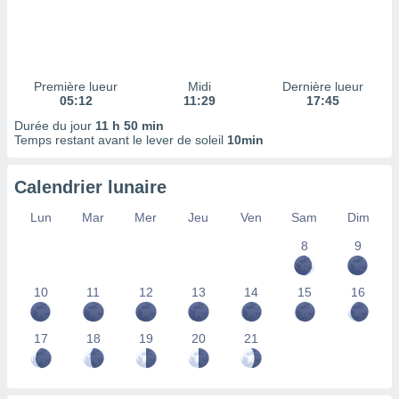
ires
ons le
ent des
es
 :
Première lueur
Midi
Dernière lueur
et/ou
05:12
11:29
17:45
 à des
Durée du jour
11 h 50 min
ions sur
Temps restant avant le lever de soleil
10min
eil,
des
limitées
Calendrier lunaire
nner la
Lun
Mar
Mer
Jeu
Ven
Sam
Dim
, créer
ils pour
8
9
ité
lisée,
10
11
12
13
14
15
16
des
our
nner des
17
18
19
20
21
és
lisées,
s profils
enus