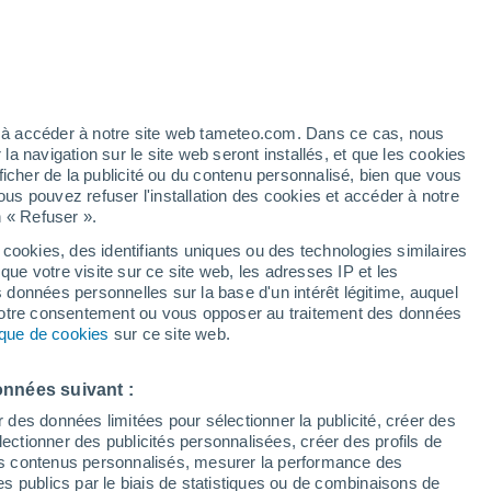
ez à accéder à notre site web tameteo.com. Dans ce cas, nous
 navigation sur le site web seront installés, et que les cookies
ficher de la publicité ou du contenu personnalisé, bien que vous
ous pouvez refuser l'installation des cookies et accéder à notre
n « Refuser ».
 cookies, des identifiants uniques ou des technologies similaires
que votre visite sur ce site web, les adresses IP et les
Actualité
Carte de pluie
Satellites
Modèles
s données personnelles sur la base d'un intérêt légitime, auquel
 votre consentement ou vous opposer au traitement des données
tique de cookies
sur ce site web.
Mardi
Mercredi
Jeudi
Vendredi
onnées suivant :
11 Août
12 Août
13 Août
14 Août
r des données limitées pour sélectionner la publicité, créer des
sélectionner des publicités personnalisées, créer des profils de
 des contenus personnalisés, mesurer la performance des
s publics par le biais de statistiques ou de combinaisons de
90%
90%
90%
80%