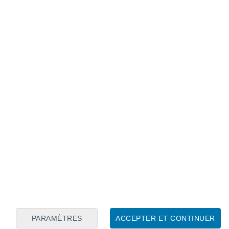
Calendrier lunaire
Lun
Mar
Mer
Jeu
Ven
Sam
Dim
8
9
10
11
12
13
14
15
16
17
18
19
20
21
PARAMÈTRES
ACCEPTER ET CONTINUER