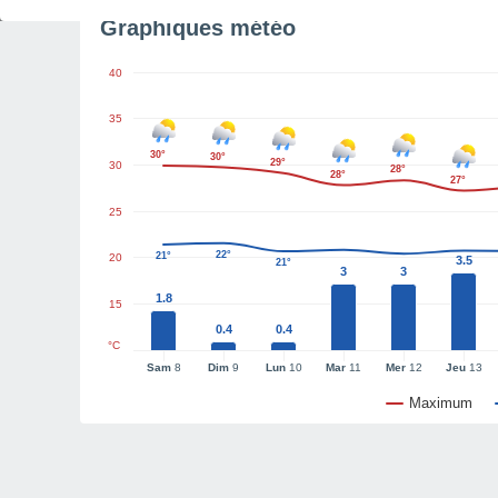
Graphiques météo
40
35
30°
30°
29°
30
28°
28°
27°
25
22°
21°
20
3.5
21°
3
3
1.8
15
0.4
0.4
°C
Sam
8
Dim
9
Lun
10
Mar
11
Mer
12
Jeu
13
Maximum