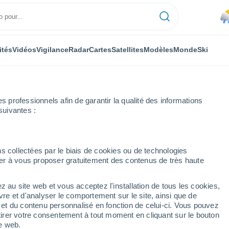
ités
Vidéos
Vigilance
Radar
Cartes
Satellites
Modèles
Monde
Ski
professionnels afin de garantir la qualité des informations
suivantes :
s collectées par le biais de cookies ou de technologies
nuer à vous proposer gratuitement des contenus de très haute
ima - SE
z au site web et vous acceptez l'installation de tous les cookies,
...
vre et d'analyser le comportement sur le site, ainsi que de
é et du contenu personnalisé en fonction de celui-ci. Vous pouvez
Heure par heure
tirer votre consentement à tout moment en cliquant sur le bouton
Pluie faible dans les prochaines
te web.
heures