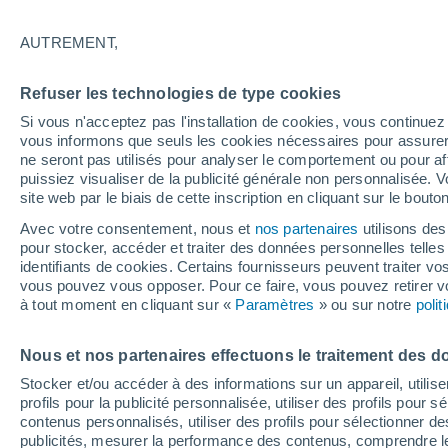
28°
AUTREMENT,
50%
Refuser les technologies de type cookies
Sensation de 30°
0.3 mm
Si vous n'acceptez pas l'installation de cookies, vous continu
vous informons que seuls les cookies nécessaires pour assurer la
ne seront pas utilisés pour analyser le comportement ou pour af
puissiez visualiser de la publicité générale non personnalisée. V
Flash info
site web par le biais de cette inscription en cliquant sur le bouto
Encore de la chaleur !
Avec votre consentement, nous et
nos partenaires
utilisons des
pour stocker, accéder et traiter des données personnelles telles 
Météo 1 - 7 jours
Heure par heure
Radar de pluie
identifiants de cookies. Certains fournisseurs peuvent traiter vo
vous pouvez vous opposer. Pour ce faire, vous pouvez retirer
à tout moment en cliquant sur «
Paramètres
» ou sur notre
poli
Demain
Lundi
Aujourd´hui
Nous et nos partenaires effectuons le traitement des d
9 Août
10 Août
8 Août
Stocker et/ou accéder à des informations sur un appareil, utilise
profils pour la publicité personnalisée, utiliser des profils pour 
contenus personnalisés, utiliser des profils pour sélectionner
publicités, mesurer la performance des contenus, comprendre le
60%
60%
70%