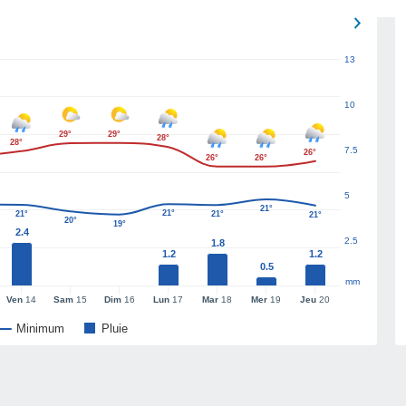
13
10
29°
29°
28°
28°
7.5
26°
26°
26°
5
21°
21°
21°
21°
21°
20°
19°
2.4
2.5
1.8
1.2
1.2
0.5
mm
Ven
14
Sam
15
Dim
16
Lun
17
Mar
18
Mer
19
Jeu
20
Minimum
Pluie