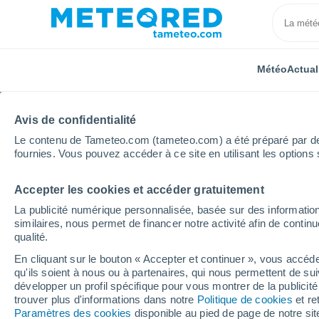
Météo
Actual
Avis de confidentialité
Le contenu de Tameteo.com (tameteo.com) a été préparé par des 
fournies. Vous pouvez accéder à ce site en utilisant les options 
Accepter les cookies et accéder gratuitement
Accueil
Brésil
Sergipe
Santa Rosa De Lima
La publicité numérique personnalisée, basée sur des information
similaires, nous permet de financer notre activité afin de conti
Météo Santa Rosa De L
qualité.
En cliquant sur le bouton « Accepter et continuer », vous accéde
14:42
Samedi
qu'ils soient à nous ou à partenaires, qui nous permettent de sui
développer un profil spécifique pour vous montrer de la publicit
trouver plus d'informations dans notre
Politique de cookies
et re
Pluie faible
Paramètres des cookies
disponible au pied de page de notre si