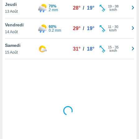
Jeudi
lisé en
70%
19
-
38
28°
/
19°
2 mm
km/h
 de
13 Août
. Vous
rouver
Vendredi
60%
11
-
30
29°
/
19°
0.2 mm
km/h
14 Août
ations
re
Samedi
que de
15
-
35
31°
/
18°
km/h
kies
15 Août
r votre
ement à
ment en
sur le
res des
kies
le au
page de
te web.
MENT,
 les