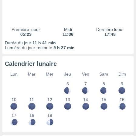
ires
ons le
ent des
es
 :
Première lueur
Midi
Dernière lueur
et/ou
05:23
11:36
17:48
 à des
Durée du jour
11 h 41 min
ions sur
Lumière du jour restante
9 h 27 min
eil,
des
limitées
Calendrier lunaire
nner la
Lun
Mar
Mer
Jeu
Ven
Sam
Dim
, créer
ils pour
6
7
8
9
ité
lisée,
10
11
12
13
14
15
16
des
our
nner des
17
18
19
és
lisées,
s profils
enus