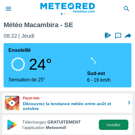
Météo Macambira - SE
e
ntialité
08:22
Jeudi
...
enu de
o.com
Ensoleillé
o.com) a
24°
aré par
onnels
Sud-est
arantir
Sensation de 25°
6
16 km/h
té des
ions
. Vous
Flash info
accéder
Découvrez la tendance météo entre août et
e en
octobre
 les
Téléchargez
GRATUITEMENT
s :
Installer
l’application
Meteored!
r les