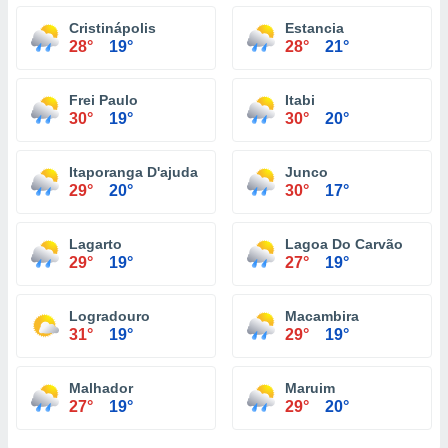
Cristinápolis
Estancia
28°
19°
28°
21°
Frei Paulo
Itabi
30°
19°
30°
20°
Itaporanga D'ajuda
Junco
29°
20°
30°
17°
Lagarto
Lagoa Do Carvão
29°
19°
27°
19°
Logradouro
Macambira
31°
19°
29°
19°
Malhador
Maruim
27°
19°
29°
20°