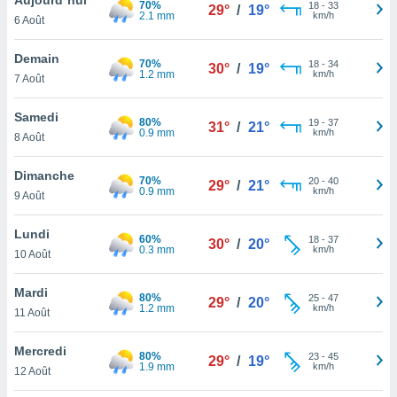
70%
n «
18
-
33
29°
/
19°
2.1 mm
km/h
6 Août
 et
r »,
cédez au
Demain
70%
18
-
34
30°
/
19°
 et vous
1.2 mm
km/h
7 Août
z
ation de
Samedi
80%
19
-
37
31°
/
21°
0.9 mm
km/h
8 Août
qu'ils
 nous ou
aires,
Dimanche
70%
20
-
40
29°
/
21°
0.9 mm
km/h
9 Août
nt de
t
Lundi
60%
18
-
37
er le
30°
/
20°
0.3 mm
km/h
10 Août
ement
te, ainsi
Mardi
80%
25
-
47
29°
/
20°
1.2 mm
km/h
per un
11 Août
écifique
us
Mercredi
80%
23
-
45
de la
29°
/
19°
1.9 mm
km/h
12 Août
 et du