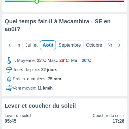
nées
lles sur
d'un
égitime,
Quel temps fait-il à Macambira - SE en
vous
août
?
vous
 Pour ce
ous
Mai
Juin
Juillet
Août
Septembre
Octobre
Novembre
etirer
ement
T. Moyenne:
23°C
Max.:
26°C
Mín:
20°C
 opposer
ement
Jours de pluie:
22
jours
nées à
Précip. cumulées:
75 mm
ment en
 sur «
Vent moyen:
11 km/h
res
» ou
e
que de
Lever et coucher du soleil
kies
ite web.
Lever du soleil
Coucher du soleil
05:45
17:26
t nos