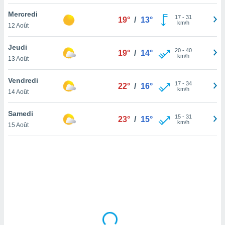
lisé en
Mercredi
 de
17
-
31
19°
/
13°
km/h
12 Août
. Vous
rouver
Jeudi
20
-
40
19°
/
14°
ations
km/h
13 Août
re
que de
Vendredi
kies
17
-
34
22°
/
16°
km/h
14 Août
r votre
ement à
ment en
Samedi
15
-
31
23°
/
15°
sur le
km/h
15 Août
res des
kies
le au
page de
te web.
MENT,
 les