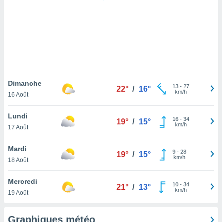
logies
e
s
tez pas
ation de
, vous
z à
à notre
Dimanche
13
-
27
22°
/
16°
km/h
16 Août
.com.
 cas,
Lundi
16
-
34
us
19°
/
15°
km/h
17 Août
ns que
s
Mardi
9
-
28
19°
/
15°
ires
km/h
18 Août
urer la
on sur le
Mercredi
10
-
34
 seront
21°
/
13°
km/h
19 Août
, et que
ies ne
as
Graphiques météo