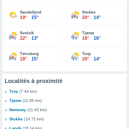
Sandefjord
Stokke
19°
15°
20°
14°
Svelvik
Tjøme
22°
13°
18°
16°
Tønsberg
Torp
19°
15°
20°
14°
Localités à proximité
Torp
(7.44 km)
Tjøme
(11.05 km)
Nøtterøy
(11.42 km)
Stokke
(14.72 km)
Larvik
(18.14 km)