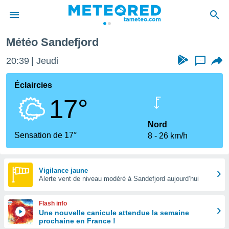
Météo Sandefjord
e
ntialité
20:39
Jeudi
...
enu de
o.com
Éclaircies
o.com) a
17°
aré par
onnels
Nord
arantir
Sensation de 17°
8
26 km/h
té des
ions
. Vous
accéder
Vigilance jaune
e en
Alerte vent de niveau modéré à Sandefjord aujourd’hui
 les
Flash info
s :
Une nouvelle canicule attendue la semaine
prochaine en France !
r les