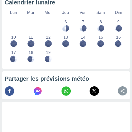
Calendrier lunaire
lisés,
des
Lun
Mar
Mer
Jeu
Ven
Sam
Dim
our
6
7
8
9
nner des
s
lisés,
10
11
12
13
14
15
16
la
ance des
s,
17
18
19
la
ance des
s,
dre les
Partager les prévisions météo
par le
ques ou
inaisons
ées
nt de
tes
,
er et
r les