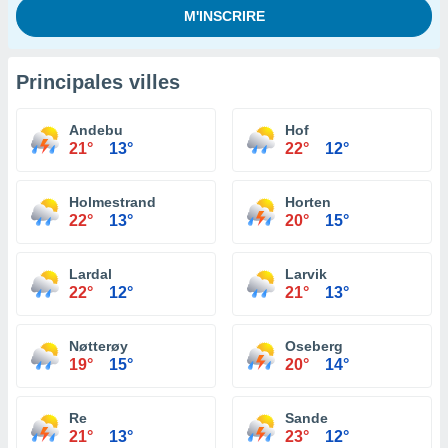
Principales villes
Andebu
Hof
21°
13°
22°
12°
Holmestrand
Horten
22°
13°
20°
15°
Lardal
Larvik
22°
12°
21°
13°
Nøtterøy
Oseberg
19°
15°
20°
14°
Re
Sande
21°
13°
23°
12°