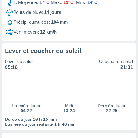
ires
T. Moyenne:
17°C
Max.:
19°C
Mín:
14°C
ons le
Jours de pluie:
14
jours
ent des
es
Précip. cumulées:
104 mm
 :
Vent moyen:
12 km/h
et/ou
 à des
ions sur
eil,
Lever et coucher du soleil
des
Lever du soleil
Coucher du soleil
limitées
05:16
21:31
nner la
, créer
ils pour
ité
lisée,
des
Première lueur
Midi
Dernière lueur
our
04:22
13:24
22:25
nner des
Durée du jour
16 h 15 min
és
Lumière du jour restante
1 h 46 min
lisées,
s profils
enus