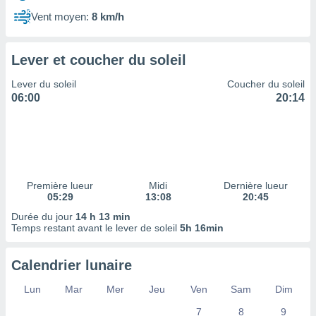
ires
ons le
Vent moyen:
8 km/h
ent des
es
 :
Lever et coucher du soleil
et/ou
Lever du soleil
Coucher du soleil
 à des
06:00
20:14
ions sur
eil,
des
limitées
nner la
, créer
Première lueur
Midi
Dernière lueur
ils pour
05:29
13:08
20:45
ité
Durée du jour
14 h 13 min
lisée,
Temps restant avant le lever de soleil
5h 16min
des
our
nner des
Calendrier lunaire
és
lisées,
Lun
Mar
Mer
Jeu
Ven
Sam
Dim
s profils
7
8
9
enus