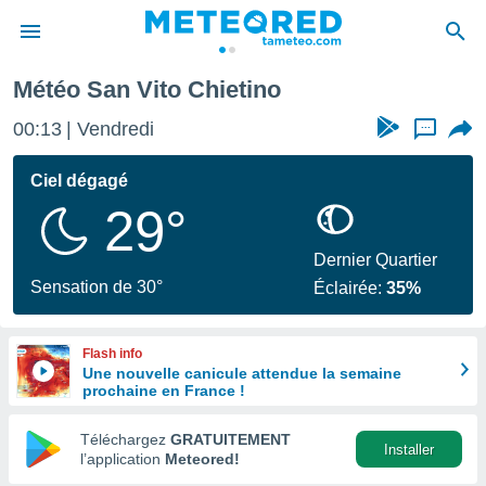
Météo San Vito Chietino
e
ntialité
00:13
Vendredi
...
enu de
o.com
Ciel dégagé
o.com) a
29°
aré par
onnels
Dernier Quartier
arantir
Sensation de 30°
Éclairée:
35%
té des
ions
. Vous
Flash info
accéder
Une nouvelle canicule attendue la semaine
e en
prochaine en France !
 les
Téléchargez
GRATUITEMENT
s :
Installer
l’application
Meteored!
r les