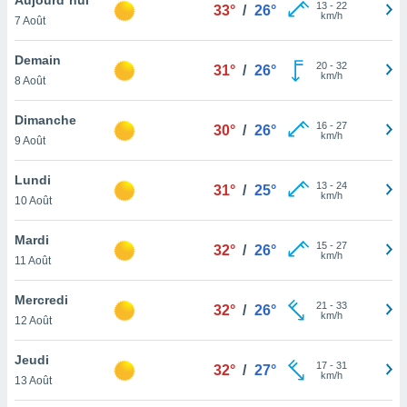
n «
13
-
22
33°
/
26°
km/h
7 Août
 et
r »,
cédez au
Demain
20
-
32
31°
/
26°
 et vous
km/h
8 Août
z
ation de
Dimanche
16
-
27
30°
/
26°
km/h
9 Août
qu'ils
 nous ou
aires,
Lundi
13
-
24
31°
/
25°
km/h
10 Août
nt de
t
Mardi
15
-
27
er le
32°
/
26°
km/h
11 Août
ement
te, ainsi
Mercredi
21
-
33
32°
/
26°
km/h
per un
12 Août
écifique
us
Jeudi
17
-
31
de la
32°
/
27°
km/h
13 Août
 et du