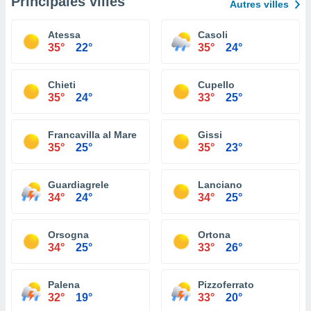
Principales villes
Autres villes
Atessa
Casoli
35°
22°
35°
24°
Chieti
Cupello
35°
24°
33°
25°
Francavilla al Mare
Gissi
35°
25°
35°
23°
Guardiagrele
Lanciano
34°
24°
34°
25°
Orsogna
Ortona
34°
25°
33°
26°
Palena
Pizzoferrato
32°
19°
33°
20°