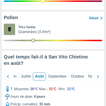
nées
lles sur
d'un
égitime,
Pollen
Détail
vous
vous
Très faible
 Pour ce
Graminées (3 #/m³)
ous
etirer
ement
 opposer
Quel temps fait-il à San Vito Chietino
ement
nées à
en
août
?
ment en
 sur «
res
» ou
Mai
Juin
Juillet
Août
Septembre
Octobre
Novembre
e
que de
kies
T. Moyenne:
26°C
Max.:
31°C
Mín:
21°C
ite web.
Jours de pluie:
4
jours
t nos
Précip. cumulées:
31 mm