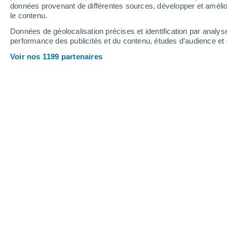
données provenant de différentes sources, développer et amélior
le contenu.
29°
/
25°
29°
/
23°
30°
/
26°
Données de géolocalisation précises et identification par analys
performance des publicités et du contenu, études d’audience e
21
-
34
km/h
15
-
28
km/h
13
20
-
33
km/h
Voir nos 1199 partenaires
Météo San Vero Milis aujourd´hui
, 7 
Ensoleillé
29°
15:00
T. ressentie
33°
Ensoleillé
29°
16:00
T. ressentie
33°
Ensoleillé
29°
17:00
T. ressentie
32°
Ensoleillé
29°
18:00
T. ressentie
32°