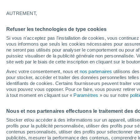
29°
AUTREMENT,
Nord-oues
Refuser les technologies de type cookies
Sensation de 33°
18
-
30 km
Si vous n'acceptez pas l'installation de cookies, vous continu
vous informons que seuls les cookies nécessaires pour assurer la
ne seront pas utilisés pour analyser le comportement ou pour af
puissiez visualiser de la publicité générale non personnalisée. V
Flash info
site web par le biais de cette inscription en cliquant sur le bouto
Une nouvelle canicule attendue la semaine
prochaine en France !
Avec votre consentement, nous et
nos partenaires
utilisons des
pour stocker, accéder et traiter des données personnelles telles 
Météo 1 - 7 jours
Heure par heure
Actualité
Carte 
identifiants de cookies. Certains fournisseurs peuvent traiter vo
vous pouvez vous opposer. Pour ce faire, vous pouvez retirer
à tout moment en cliquant sur «
Paramètres
» ou sur notre
poli
Demain
Dimanche
Aujourd´hui
Nous et nos partenaires effectuons le traitement des d
8 Août
9 Août
7 Août
Stocker et/ou accéder à des informations sur un appareil, utilise
profils pour la publicité personnalisée, utiliser des profils pour 
contenus personnalisés, utiliser des profils pour sélectionner
publicités, mesurer la performance des contenus, comprendre le