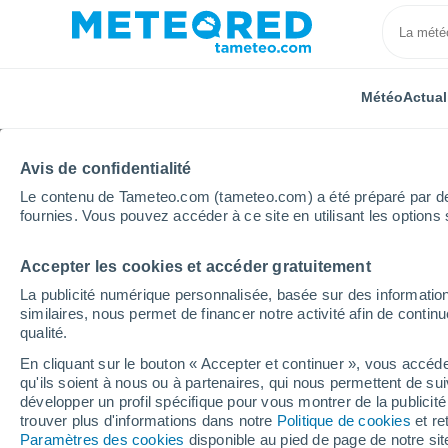
Météo
Actual
Avis de confidentialité
Le contenu de Tameteo.com (tameteo.com) a été préparé par des 
fournies. Vous pouvez accéder à ce site en utilisant les options 
Accepter les cookies et accéder gratuitement
Accueil
Italie
Province d'Oristano
San Vero Milis
La publicité numérique personnalisée, basée sur des information
similaires, nous permet de financer notre activité afin de conti
Météo San Vero Milis
qualité.
En cliquant sur le bouton « Accepter et continuer », vous accéde
15:28
Vendredi
qu'ils soient à nous ou à partenaires, qui nous permettent de sui
développer un profil spécifique pour vous montrer de la publicit
trouver plus d'informations dans notre
Politique de cookies
et re
Ensoleillé
Paramètres des cookies
disponible au pied de page de notre si