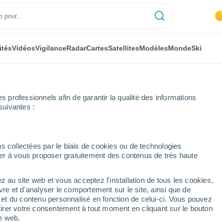
ités
Vidéos
Vigilance
Radar
Cartes
Satellites
Modèles
Monde
Ski
professionnels afin de garantir la qualité des informations
suivantes :
s collectées par le biais de cookies ou de technologies
nuer à vous proposer gratuitement des contenus de très haute
z au site web et vous acceptez l'installation de tous les cookies,
...
vre et d'analyser le comportement sur le site, ainsi que de
é et du contenu personnalisé en fonction de celui-ci. Vous pouvez
Heure par heure
tirer votre consentement à tout moment en cliquant sur le bouton
Ciel dégagé dans les prochaines
te web.
heures