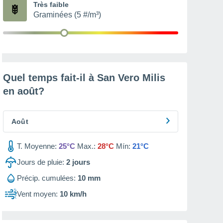
Très faible
Graminées (5 #/m³)
Quel temps fait-il à San Vero Milis
en
août
?
Août
T. Moyenne:
25°C
Max.:
28°C
Mín:
21°C
Jours de pluie:
2
jours
Précip. cumulées:
10 mm
Vent moyen:
10 km/h