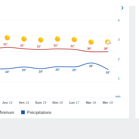
4
3
31°
31°
31°
31°
31°
30°
30°
2
26°
25°
25°
25°
24°
24°
24°
1
mm
Jeu
13
Ven
14
Sam
15
Dim
16
Lun
17
Mar
18
Mer
19
Minimum
Précipitations