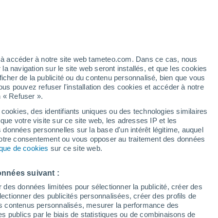
Vigilance orange
Alerte canicule de niveau élevé à
San Vero Milis aujourd’hui
t
/h
ez à accéder à notre site web tameteo.com. Dans ce cas, nous
 navigation sur le site web seront installés, et que les cookies
ficher de la publicité ou du contenu personnalisé, bien que vous
ous pouvez refuser l'installation des cookies et accéder à notre
n « Refuser ».
 cookies, des identifiants uniques ou des technologies similaires
que votre visite sur ce site web, les adresses IP et les
des températures
Radar de pluie
Satellites
Modèles
s données personnelles sur la base d'un intérêt légitime, auquel
 votre consentement ou vous opposer au traitement des données
tique de cookies
sur ce site web.
Lundi
Mardi
Mercredi
Jeudi
onnées suivant :
10 Août
11 Août
12 Août
13 Août
r des données limitées pour sélectionner la publicité, créer des
sélectionner des publicités personnalisées, créer des profils de
 des contenus personnalisés, mesurer la performance des
s publics par le biais de statistiques ou de combinaisons de