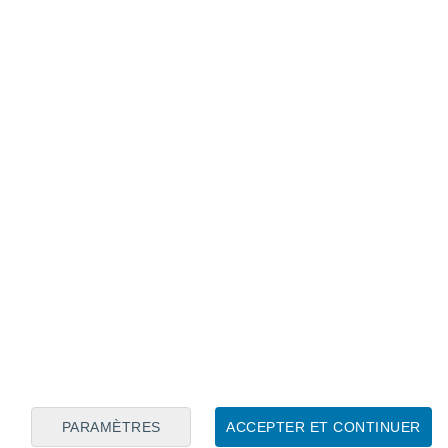
Calendrier lunaire
Lun
Mar
Mer
Jeu
Ven
Sam
Dim
7
8
9
10
11
12
13
14
15
16
17
18
19
20
PARAMÈTRES
ACCEPTER ET CONTINUER