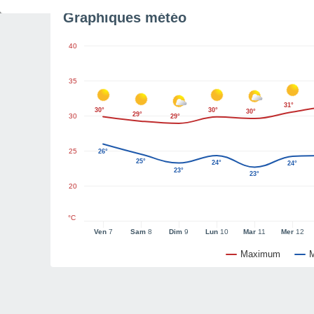
Graphiques météo
40
35
31°
30°
30°
30°
29°
30
29°
25
26°
25°
24°
24°
23°
23°
20
°C
Ven
7
Sam
8
Dim
9
Lun
10
Mar
11
Mer
12
Maximum