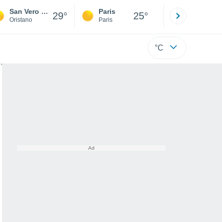
San Vero Milis
Paris
Montpelli
29°
25°
Oristano
Paris
Hérault
°C