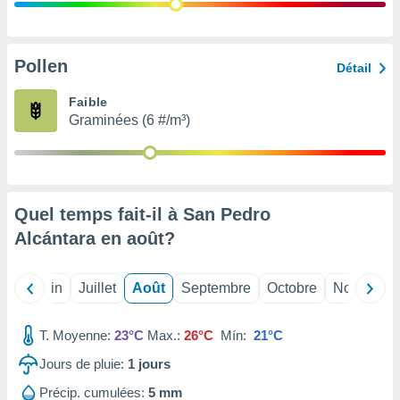
nées
lles sur
d'un
égitime,
Pollen
Détail
vous
vous
Faible
 Pour ce
Graminées (6 #/m³)
ous
etirer
ement
 opposer
Quel temps fait-il à San Pedro
ement
nées à
Alcántara en
août
?
ment en
 sur «
res
» ou
Mai
Juin
Juillet
Août
Septembre
Octobre
Novembre
e
que de
kies
T. Moyenne:
23°C
Max.:
26°C
Mín:
21°C
ite web.
Jours de pluie:
1
jours
t nos
Précip. cumulées:
5 mm