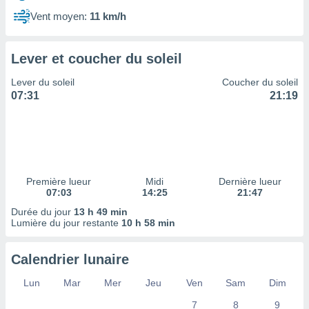
ires
ons le
Vent moyen:
11 km/h
ent des
es
 :
Lever et coucher du soleil
et/ou
Lever du soleil
Coucher du soleil
 à des
07:31
21:19
ions sur
eil,
des
limitées
nner la
, créer
Première lueur
Midi
Dernière lueur
ils pour
07:03
14:25
21:47
ité
Durée du jour
13 h 49 min
lisée,
Lumière du jour restante
10 h 58 min
des
our
nner des
Calendrier lunaire
és
lisées,
Lun
Mar
Mer
Jeu
Ven
Sam
Dim
s profils
7
8
9
enus