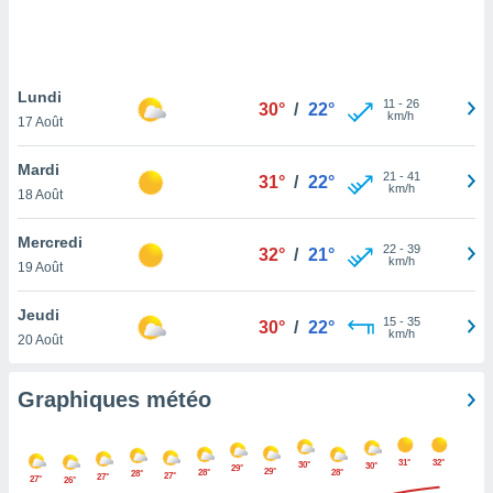
logies
e
s
Lundi
tez pas
11
-
26
30°
/
22°
km/h
ation de
17 Août
, vous
z à
Mardi
21
-
41
31°
/
22°
à notre
km/h
18 Août
.com.
Mercredi
 cas,
22
-
39
32°
/
21°
km/h
us
19 Août
ns que
s
Jeudi
15
-
35
30°
/
22°
km/h
20 Août
ires
urer la
on sur le
Graphiques météo
 seront
, et que
ies ne
31°
32°
30°
30°
29°
29°
as
28°
28°
28°
27°
27°
27°
26°