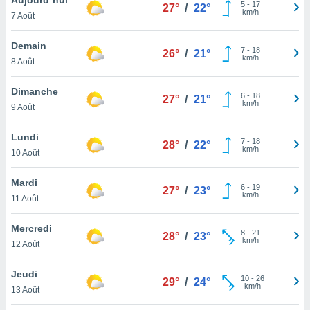
n «
5
-
17
27°
/
22°
km/h
7 Août
 et
r »,
cédez au
Demain
7
-
18
26°
/
21°
 et vous
km/h
8 Août
z
ation de
Dimanche
6
-
18
27°
/
21°
km/h
9 Août
qu'ils
 nous ou
aires,
Lundi
7
-
18
28°
/
22°
km/h
10 Août
nt de
t
Mardi
6
-
19
er le
27°
/
23°
km/h
11 Août
ement
te, ainsi
Mercredi
8
-
21
28°
/
23°
km/h
per un
12 Août
écifique
us
Jeudi
10
-
26
de la
29°
/
24°
km/h
13 Août
 et du