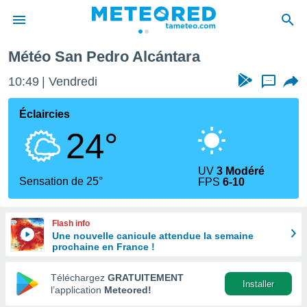
edro Alcántara
Météo San Pedro Alcántara
e
ntialité
10:49
Vendredi
...
enu de
o.com
Éclaircies
o.com) a
24°
aré par
onnels
UV
3 Modéré
arantir
Sensation de 25°
FPS
6-10
té des
ions
. Vous
Flash info
accéder
Une nouvelle canicule attendue la semaine
e en
prochaine en France !
 les
Téléchargez
GRATUITEMENT
s :
Installer
l’application
Meteored!
r les