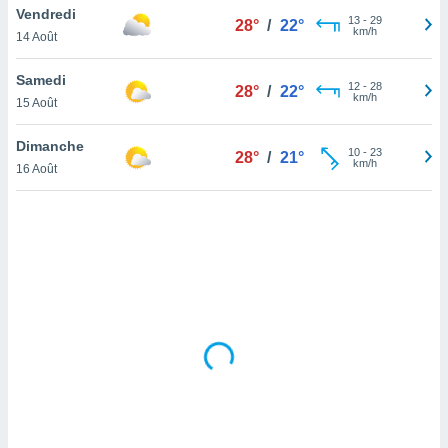
Vendredi
lisé en
13
-
29
28°
/
22°
km/h
 de
14 Août
. Vous
rouver
Samedi
12
-
28
28°
/
22°
km/h
15 Août
ations
re
Dimanche
que de
10
-
23
28°
/
21°
km/h
kies
16 Août
r votre
ement à
ment en
sur le
res des
kies
le au
page de
te web.
MENT,
 les