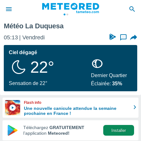
uquesa
Météo La Duquesa
e
ntialité
05:13
Vendredi
...
enu de
o.com
Ciel dégagé
o.com) a
22°
aré par
onnels
Dernier Quartier
arantir
Sensation de 22°
Éclairée:
35%
té des
ions
. Vous
Flash info
accéder
Une nouvelle canicule attendue la semaine
e en
prochaine en France !
 les
Téléchargez
GRATUITEMENT
s :
Installer
l’application
Meteored!
r les