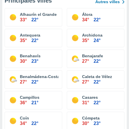
Principales villes
Autres villes
Alhaurín el Grande
Álora
33°
22°
34°
22°
Antequera
Archidona
35°
22°
35°
24°
Benahavís
Benajarafe
30°
23°
27°
22°
Benalmádena-Costa
Caleta de Vélez
27°
22°
27°
22°
Campillos
Casares
36°
21°
31°
22°
Coín
Cómpeta
34°
22°
30°
23°