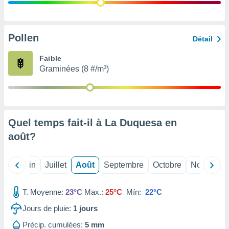
nées
lles sur
d'un
égitime,
Pollen
Détail
vous
vous
Faible
 Pour ce
Graminées (8 #/m³)
ous
etirer
ement
 opposer
Quel temps fait-il à La Duquesa en
ement
nées à
août
?
ment en
 sur «
res
» ou
Mai
Juin
Juillet
Août
Septembre
Octobre
Novembre
e
que de
kies
T. Moyenne:
23°C
Max.:
25°C
Mín:
22°C
ite web.
Jours de pluie:
1
jours
t nos
Précip. cumulées:
5 mm