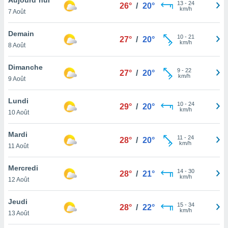
n «
13
-
24
26°
/
20°
km/h
7 Août
 et
r »,
cédez au
Demain
10
-
21
27°
/
20°
 et vous
km/h
8 Août
z
ation de
Dimanche
9
-
22
27°
/
20°
km/h
9 Août
qu'ils
 nous ou
aires,
Lundi
10
-
24
29°
/
20°
km/h
10 Août
nt de
t
Mardi
11
-
24
er le
28°
/
20°
km/h
11 Août
ement
te, ainsi
Mercredi
14
-
30
28°
/
21°
km/h
per un
12 Août
écifique
us
Jeudi
15
-
34
de la
28°
/
22°
km/h
13 Août
 et du