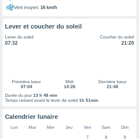
ires
ons le
Vent moyen:
16 km/h
ent des
es
 :
Lever et coucher du soleil
et/ou
Lever du soleil
Coucher du soleil
 à des
07:32
21:20
ions sur
eil,
des
limitées
nner la
, créer
Première lueur
Midi
Dernière lueur
ils pour
07:04
14:26
21:48
ité
Durée du jour
13 h 48 min
lisée,
Temps restant avant le lever de soleil
1h 51min
des
our
nner des
Calendrier lunaire
és
lisées,
Lun
Mar
Mer
Jeu
Ven
Sam
Dim
s profils
7
8
9
enus