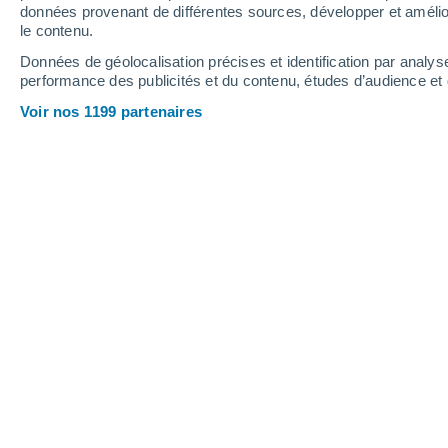
données provenant de différentes sources, développer et amélior
le contenu.
30°
/
23°
27°
/
22°
30°
/
24°
Données de géolocalisation précises et identification par analys
performance des publicités et du contenu, études d’audience e
29
-
52
km/h
29
-
52
km/h
30
29
-
51
km/h
Voir nos 1199 partenaires
Météo San Nicolás de Tolentino aujou
Ensoleillé
24°
08:00
T. ressentie
25°
Ensoleillé
26°
09:00
T. ressentie
27°
Ensoleillé
27°
10:00
T. ressentie
28°
Ensoleillé
28°
11:00
T. ressentie
29°