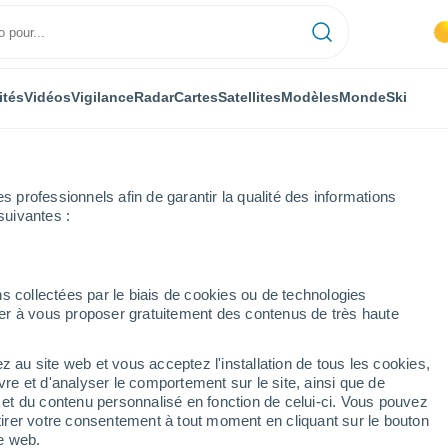
ités
Vidéos
Vigilance
Radar
Cartes
Satellites
Modèles
Monde
Ski
professionnels afin de garantir la qualité des informations
suivantes :
 Palmas
San Nicolás de Tolentino
s collectées par le biais de cookies ou de technologies
nuer à vous proposer gratuitement des contenus de très haute
olentino
z au site web et vous acceptez l'installation de tous les cookies,
...
vre et d'analyser le comportement sur le site, ainsi que de
é et du contenu personnalisé en fonction de celui-ci. Vous pouvez
Heure par heure
tirer votre consentement à tout moment en cliquant sur le bouton
Ciel dégagé dans les prochaines
te web.
heures