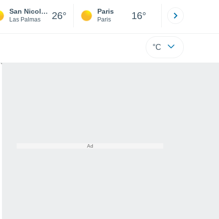
San Nicolás de Tolentino
Paris
Montpelli
26°
16°
Las Palmas
Paris
Hérault
°C