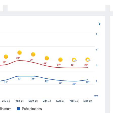
4
3
29°
29°
28°
27°
27°
27°
26°
2
23°
23°
1
22°
22°
22°
21°
21°
mm
Jeu
13
Ven
14
Sam
15
Dim
16
Lun
17
Mar
18
Mer
19
Minimum
Précipitations