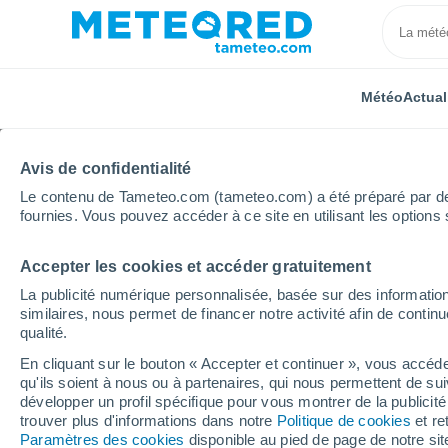
Météo
Actual
Avis de confidentialité
Le contenu de Tameteo.com (tameteo.com) a été préparé par des 
fournies. Vous pouvez accéder à ce site en utilisant les options 
Accepter les cookies et accéder gratuitement
Accueil
Espagne
Iles Canaries
Province de Las
La publicité numérique personnalisée, basée sur des information
similaires, nous permet de financer notre activité afin de conti
Météo San Nicolás de T
qualité.
En cliquant sur le bouton « Accepter et continuer », vous accéde
08:22
Vendredi
qu'ils soient à nous ou à partenaires, qui nous permettent de sui
développer un profil spécifique pour vous montrer de la publicit
trouver plus d'informations dans notre
Politique de cookies
et re
Ensoleillé
Paramètres des cookies
disponible au pied de page de notre si