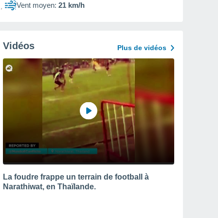
Vent moyen:
21 km/h
Vidéos
Plus de vidéos
La foudre frappe un terrain de football à
Narathiwat, en Thaïlande.