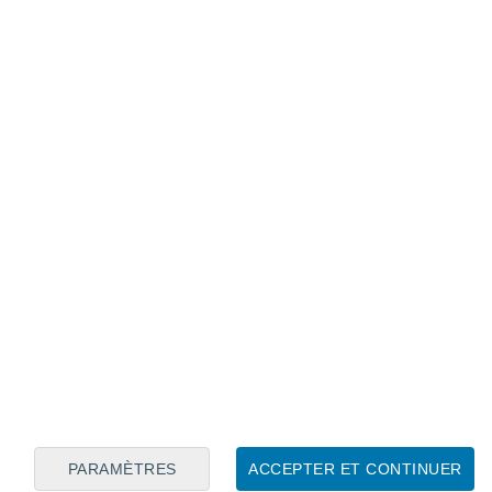
Calendrier lunaire
Lun
Mar
Mer
Jeu
Ven
Sam
Dim
7
8
9
10
11
12
13
14
15
16
17
18
19
20
PARAMÈTRES
ACCEPTER ET CONTINUER