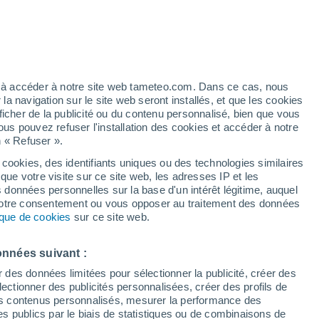
Vigilance jaune
Alerte canicule de niveau modéré à
San Nicolás de Tolentino aujourd’hui
/h
ez à accéder à notre site web tameteo.com. Dans ce cas, nous
 navigation sur le site web seront installés, et que les cookies
ficher de la publicité ou du contenu personnalisé, bien que vous
ous pouvez refuser l'installation des cookies et accéder à notre
n « Refuser ».
 cookies, des identifiants uniques ou des technologies similaires
que votre visite sur ce site web, les adresses IP et les
des températures
Radar de pluie
Satellites
Modèles
s données personnelles sur la base d'un intérêt légitime, auquel
 votre consentement ou vous opposer au traitement des données
tique de cookies
sur ce site web.
Lundi
Mardi
Mercredi
Jeudi
onnées suivant :
10 Août
11 Août
12 Août
13 Août
r des données limitées pour sélectionner la publicité, créer des
sélectionner des publicités personnalisées, créer des profils de
 des contenus personnalisés, mesurer la performance des
s publics par le biais de statistiques ou de combinaisons de