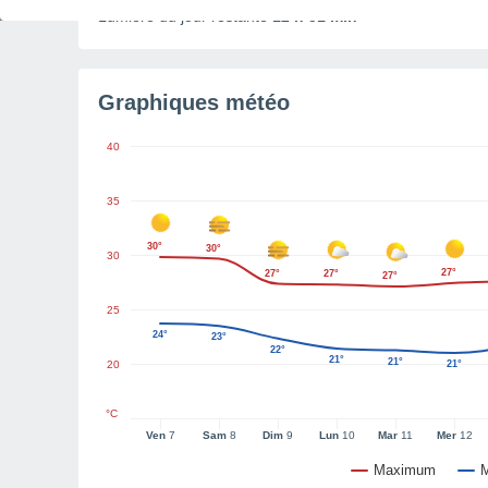
Lumière du jour restante
12 h 51 min
Graphiques météo
40
35
30°
30°
30
27°
27°
27°
27°
25
24°
23°
22°
21°
21°
20
21°
°C
Ven
7
Sam
8
Dim
9
Lun
10
Mar
11
Mer
12
Maximum