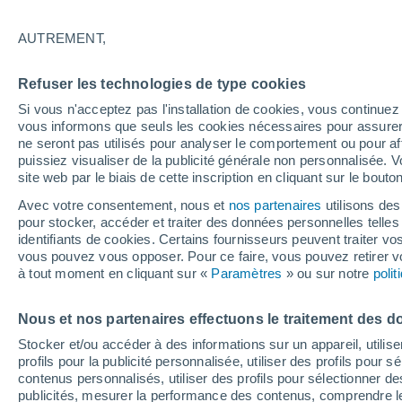
24°
AUTREMENT,
Nord-est
Refuser les technologies de type cookies
Sensation de 25°
21
-
39 km
Si vous n'acceptez pas l'installation de cookies, vous continu
vous informons que seuls les cookies nécessaires pour assurer la
ne seront pas utilisés pour analyser le comportement ou pour af
puissiez visualiser de la publicité générale non personnalisée. V
Flash info
site web par le biais de cette inscription en cliquant sur le bouto
Une nouvelle canicule attendue la semaine
prochaine en France !
Avec votre consentement, nous et
nos partenaires
utilisons des
pour stocker, accéder et traiter des données personnelles telles 
Météo 1 - 7 jours
Heure par heure
Actualité
Carte 
identifiants de cookies. Certains fournisseurs peuvent traiter vo
vous pouvez vous opposer. Pour ce faire, vous pouvez retirer
à tout moment en cliquant sur «
Paramètres
» ou sur notre
poli
Demain
Dimanche
Aujourd´hui
Nous et nos partenaires effectuons le traitement des d
8 Août
9 Août
7 Août
Stocker et/ou accéder à des informations sur un appareil, utilise
profils pour la publicité personnalisée, utiliser des profils pour 
contenus personnalisés, utiliser des profils pour sélectionner
publicités, mesurer la performance des contenus, comprendre le