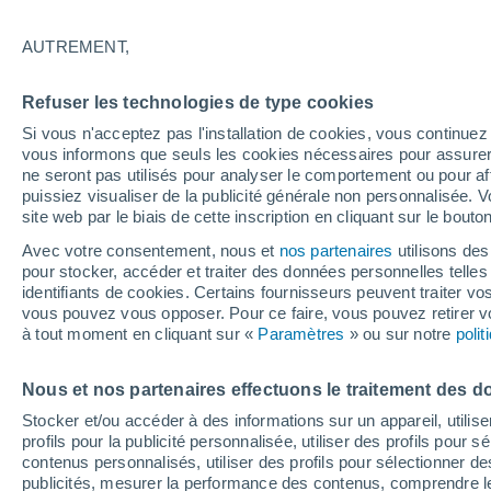
22°
AUTREMENT,
Nord
Refuser les technologies de type cookies
Sensation de 22°
25
-
40 km
Si vous n'acceptez pas l'installation de cookies, vous continu
vous informons que seuls les cookies nécessaires pour assurer la
ne seront pas utilisés pour analyser le comportement ou pour af
puissiez visualiser de la publicité générale non personnalisée. V
Flash info
site web par le biais de cette inscription en cliquant sur le bouto
Une nouvelle canicule attendue la semaine
prochaine en France !
Avec votre consentement, nous et
nos partenaires
utilisons des
pour stocker, accéder et traiter des données personnelles telles 
Météo 1 - 7 jours
Heure par heure
Actualité
Carte 
identifiants de cookies. Certains fournisseurs peuvent traiter vo
vous pouvez vous opposer. Pour ce faire, vous pouvez retirer
à tout moment en cliquant sur «
Paramètres
» ou sur notre
poli
Demain
Dimanche
Aujourd´hui
Nous et nos partenaires effectuons le traitement des d
8 Août
9 Août
7 Août
Stocker et/ou accéder à des informations sur un appareil, utilise
profils pour la publicité personnalisée, utiliser des profils pour 
contenus personnalisés, utiliser des profils pour sélectionner
publicités, mesurer la performance des contenus, comprendre le