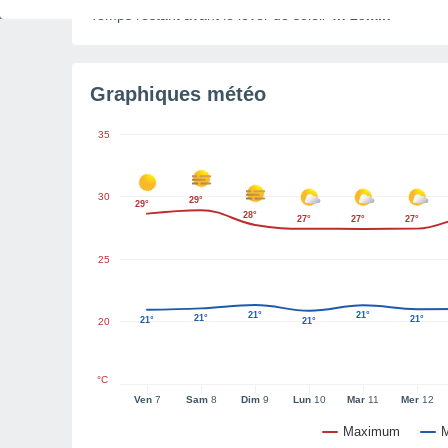
Temps restant avant le lever de soleil
4h 25min
Graphiques météo
35
30
29°
29°
28°
27°
27°
27°
25
21°
21°
21°
21°
21°
20
21°
°C
Ven
7
Sam
8
Dim
9
Lun
10
Mar
11
Mer
12
Maximum