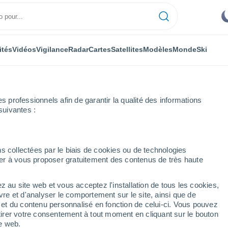
ités
Vidéos
Vigilance
Radar
Cartes
Satellites
Modèles
Monde
Ski
professionnels afin de garantir la qualité des informations
suivantes :
 Palmas
Costa Teguise
s collectées par le biais de cookies ou de technologies
nuer à vous proposer gratuitement des contenus de très haute
z au site web et vous acceptez l'installation de tous les cookies,
...
vre et d'analyser le comportement sur le site, ainsi que de
é et du contenu personnalisé en fonction de celui-ci. Vous pouvez
Heure par heure
tirer votre consentement à tout moment en cliquant sur le bouton
Ciel dégagé dans les prochaines
te web.
heures