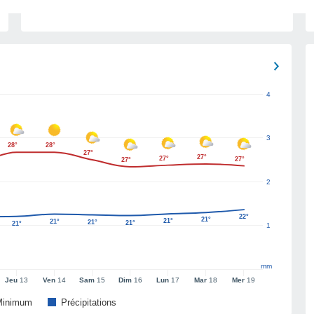
4
3
28°
28°
27°
27°
27°
27°
27°
2
22°
21°
21°
21°
21°
21°
21°
1
mm
Jeu
13
Ven
14
Sam
15
Dim
16
Lun
17
Mar
18
Mer
19
Minimum
Précipitations