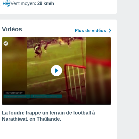
Vent moyen:
29 km/h
Vidéos
Plus de vidéos
La foudre frappe un terrain de football à
Narathiwat, en Thaïlande.