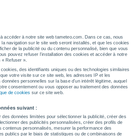
/h
ez à accéder à notre site web tameteo.com. Dans ce cas, nous
 navigation sur le site web seront installés, et que les cookies
ficher de la publicité ou du contenu personnalisé, bien que vous
ous pouvez refuser l'installation des cookies et accéder à notre
n « Refuser ».
 cookies, des identifiants uniques ou des technologies similaires
que votre visite sur ce site web, les adresses IP et les
des températures
Radar de pluie
Satellites
Modèles
s données personnelles sur la base d'un intérêt légitime, auquel
 votre consentement ou vous opposer au traitement des données
tique de cookies
sur ce site web.
Lundi
Mardi
Mercredi
Jeudi
onnées suivant :
10 Août
11 Août
12 Août
13 Août
r des données limitées pour sélectionner la publicité, créer des
sélectionner des publicités personnalisées, créer des profils de
 des contenus personnalisés, mesurer la performance des
s publics par le biais de statistiques ou de combinaisons de