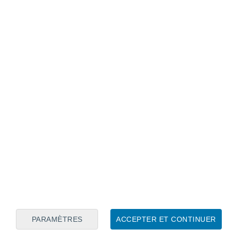
Calendrier lunaire
Lun
Mar
Mer
Jeu
Ven
Sam
Dim
7
8
9
10
11
12
13
14
15
16
17
18
19
20
PARAMÈTRES
ACCEPTER ET CONTINUER