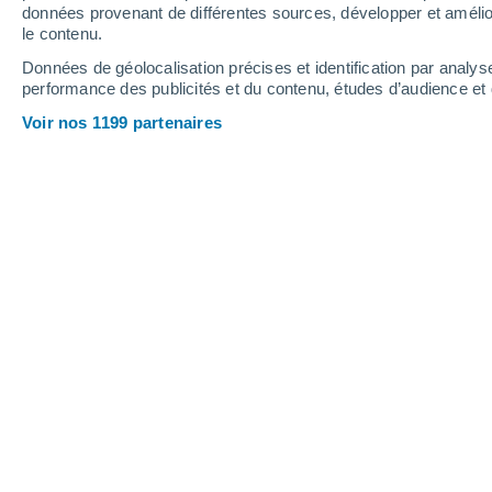
données provenant de différentes sources, développer et amélior
le contenu.
29°
/
21°
28°
/
21°
29°
/
21°
Données de géolocalisation précises et identification par analys
performance des publicités et du contenu, études d’audience e
36
-
60
km/h
32
-
54
km/h
31
32
-
53
km/h
Voir nos 1199 partenaires
Météo Costa Teguise aujourd´hui
, 7 
Ciel dégagé
22°
02:00
T. ressentie
22°
Ciel dégagé
22°
03:00
T. ressentie
22°
Ciel dégagé
21°
05:00
T. ressentie
21°
Ensoleillé
22°
08:00
T. ressentie
22°