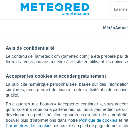
Météo
Actual
Avis de confidentialité
Le contenu de Tameteo.com (tameteo.com) a été préparé par des 
fournies. Vous pouvez accéder à ce site en utilisant les options 
Accepter les cookies et accéder gratuitement
Accueil
Espagne
Iles Canaries
Province de Las
La publicité numérique personnalisée, basée sur des information
similaires, nous permet de financer notre activité afin de conti
Météo Costa Teguise
qualité.
En cliquant sur le bouton « Accepter et continuer », vous accéde
02:28
Vendredi
qu'ils soient à nous ou à partenaires, qui nous permettent de sui
développer un profil spécifique pour vous montrer de la publicit
trouver plus d'informations dans notre
Politique de cookies
et re
Ciel dégagé
Paramètres des cookies
disponible au pied de page de notre si