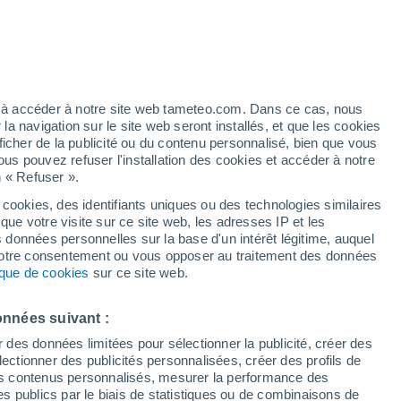
t
/h
ez à accéder à notre site web tameteo.com. Dans ce cas, nous
 navigation sur le site web seront installés, et que les cookies
ficher de la publicité ou du contenu personnalisé, bien que vous
ous pouvez refuser l'installation des cookies et accéder à notre
n « Refuser ».
!
 cookies, des identifiants uniques ou des technologies similaires
que votre visite sur ce site web, les adresses IP et les
 de couverture nuageuse
Radar de pluie
Satellites
Modèles
s données personnelles sur la base d'un intérêt légitime, auquel
 votre consentement ou vous opposer au traitement des données
tique de cookies
sur ce site web.
ercredi
Jeudi
Vendredi
Samedi
onnées suivant :
12 Août
13 Août
14 Août
15 Août
r des données limitées pour sélectionner la publicité, créer des
sélectionner des publicités personnalisées, créer des profils de
 des contenus personnalisés, mesurer la performance des
s publics par le biais de statistiques ou de combinaisons de