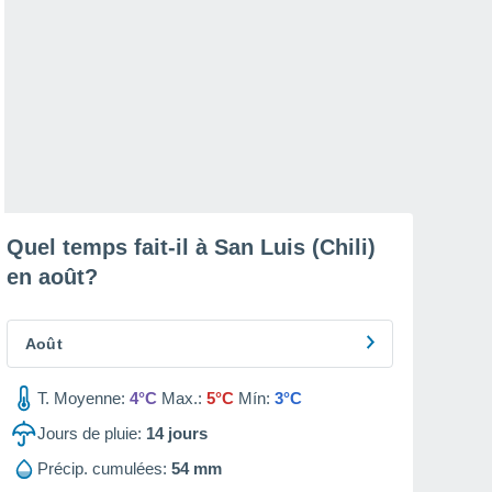
Quel temps fait-il à San Luis (Chili)
en
août
?
Août
T. Moyenne:
4°C
Max.:
5°C
Mín:
3°C
Jours de pluie:
14
jours
Précip. cumulées:
54 mm