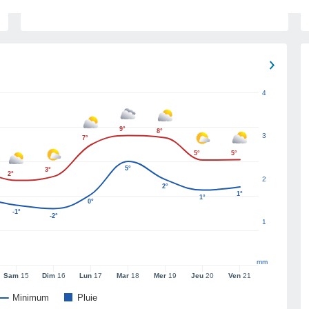
4
9°
8°
3
7°
5°
5°
5°
3°
2°
2
2°
1°
1°
0°
-1°
-2°
1
mm
Sam
15
Dim
16
Lun
17
Mar
18
Mer
19
Jeu
20
Ven
21
Minimum
Pluie