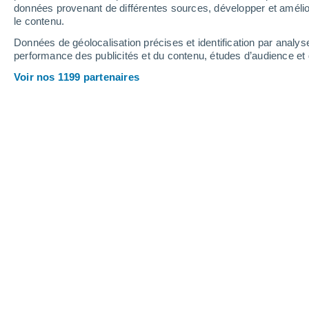
0.3 mm
données provenant de différentes sources, développer et amélior
le contenu.
5°
/
3°
5°
/
2°
4°
/
1°
Données de géolocalisation précises et identification par analys
performance des publicités et du contenu, études d’audience e
29
-
49
km/h
27
-
47
km/h
11
31
-
54
km/h
Voir nos 1199 partenaires
Météo San Luis aujourd´hui
, 9 août
Ciel variable
2°
08:00
T. ressentie
-4°
Ciel variable
2°
09:00
T. ressentie
-4°
Ciel variable
2°
10:00
T. ressentie
-3°
Ciel variable
2°
11:00
T. ressentie
-3°