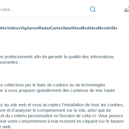
ités
Vidéos
Vigilance
Radar
Cartes
Satellites
Modèles
Monde
Ski
professionnels afin de garantir la qualité des informations
suivantes :
San Luis
s collectées par le biais de cookies ou de technologies
nuer à vous proposer gratuitement des contenus de très haute
z au site web et vous acceptez l'installation de tous les cookies,
...
vre et d'analyser le comportement sur le site, ainsi que de
é et du contenu personnalisé en fonction de celui-ci. Vous pouvez
Heure par heure
tirer votre consentement à tout moment en cliquant sur le bouton
Ciel nuageux dans les
te web.
prochaines heures