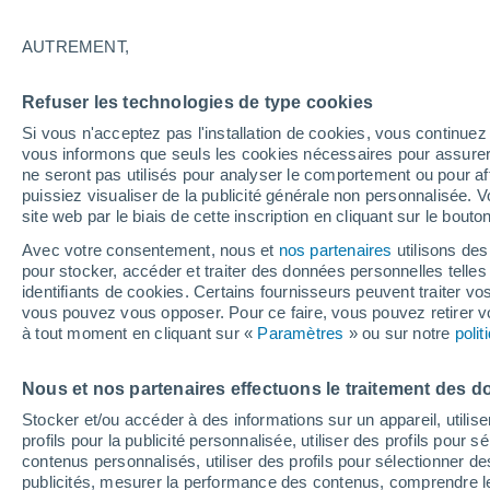
2°
AUTREMENT,
Sud-oues
Refuser les technologies de type cookies
Sensation de -4°
28
-
48 km
Si vous n'acceptez pas l'installation de cookies, vous continu
vous informons que seuls les cookies nécessaires pour assurer la
ne seront pas utilisés pour analyser le comportement ou pour af
puissiez visualiser de la publicité générale non personnalisée. V
Flash info
site web par le biais de cette inscription en cliquant sur le bouto
Vigilance orange : alerte aux orages violents 
Avec votre consentement, nous et
nos partenaires
utilisons des
pour stocker, accéder et traiter des données personnelles telles 
Météo 1 - 7 jours
Heure par heure
Actualité
Carte
identifiants de cookies. Certains fournisseurs peuvent traiter vo
vous pouvez vous opposer. Pour ce faire, vous pouvez retirer
à tout moment en cliquant sur «
Paramètres
» ou sur notre
poli
Demain
Mardi
M
Aujourd´hui
Nous et nos partenaires effectuons le traitement des d
10 Août
11 Août
9 Août
Stocker et/ou accéder à des informations sur un appareil, utilise
profils pour la publicité personnalisée, utiliser des profils pour 
contenus personnalisés, utiliser des profils pour sélectionner
publicités, mesurer la performance des contenus, comprendre le
30%