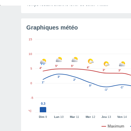
Temps restant avant le lever de soleil
44min
Graphiques météo
15
10
5°
5°
4°
4°
5
3°
3°
3°
2°
1°
0
0°
-1°
-1°
-5
0.3
°C
Dim
9
Lun
10
Mar
11
Mer
12
Jeu
13
Ven
14
Maximum