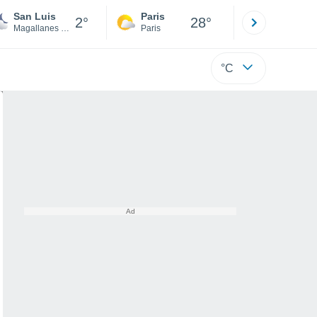
San Luis
Paris
Montpelli
2°
28°
Magallanes y la Antártica Chilena
Paris
Hérault
°C