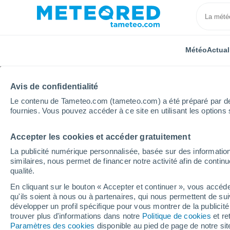
Météo
Actual
Avis de confidentialité
Le contenu de Tameteo.com (tameteo.com) a été préparé par des 
fournies. Vous pouvez accéder à ce site en utilisant les options 
Accepter les cookies et accéder gratuitement
Accueil
Chili
Magallanes et de l'Antarctique chilien
La publicité numérique personnalisée, basée sur des information
similaires, nous permet de financer notre activité afin de conti
Météo San Luis (Chili)
qualité.
En cliquant sur le bouton « Accepter et continuer », vous accéde
07:47
Dimanche
qu'ils soient à nous ou à partenaires, qui nous permettent de sui
développer un profil spécifique pour vous montrer de la publicit
trouver plus d'informations dans notre
Politique de cookies
et re
Ciel variable
Paramètres des cookies
disponible au pied de page de notre si