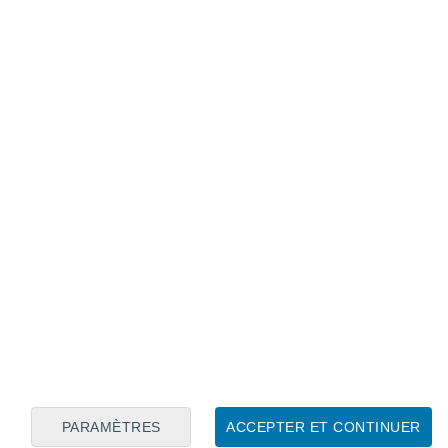
Calendrier lunaire
Lun
Mar
Mer
Jeu
Ven
Sam
Dim
9
10
11
12
13
14
15
16
17
18
19
20
21
22
PARAMÈTRES
ACCEPTER ET CONTINUER