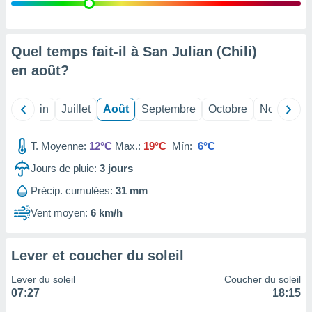
nées
lles sur
d'un
égitime,
Quel temps fait-il à San Julian (Chili)
vous
en
août
?
vous
 Pour ce
ous
Mai
Juin
Juillet
Août
Septembre
Octobre
Novembre
etirer
ement
T. Moyenne:
12°C
Max.:
19°C
Mín:
6°C
 opposer
ement
Jours de pluie:
3
jours
nées à
Précip. cumulées:
31 mm
ment en
 sur «
Vent moyen:
6 km/h
res
» ou
e
que de
Lever et coucher du soleil
kies
ite web.
Lever du soleil
Coucher du soleil
07:27
18:15
t nos