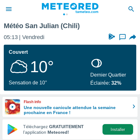
Météo San Julian (Chili)
e
ntialité
05:13
Vendredi
...
enu de
o.com
Couvert
o.com) a
10°
aré par
onnels
Dernier Quartier
arantir
Sensation de 10°
Éclairée:
32%
té des
ions
. Vous
Flash info
accéder
Une nouvelle canicule attendue la semaine
e en
prochaine en France !
 les
Téléchargez
GRATUITEMENT
s :
Installer
l’application
Meteored!
r les