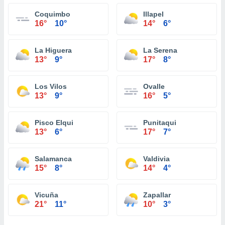
Coquimbo
Illapel
16°
10°
14°
6°
La Higuera
La Serena
13°
9°
17°
8°
Los Vilos
Ovalle
13°
9°
16°
5°
Pisco Elqui
Punitaqui
13°
6°
17°
7°
Salamanca
Valdivia
15°
8°
14°
4°
Vicuña
Zapallar
21°
11°
10°
3°