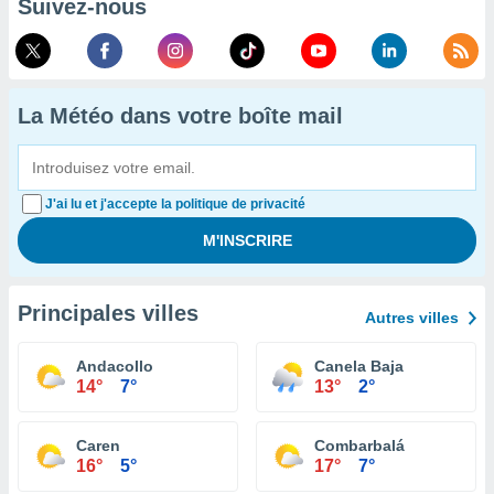
Suivez-nous
La Météo dans votre boîte mail
J'ai lu et j'accepte la politique de privacité
Principales villes
Autres villes
Andacollo
Canela Baja
14°
7°
13°
2°
Caren
Combarbalá
16°
5°
17°
7°