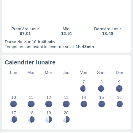
ires
ons le
ent des
es
 :
Première lueur
Midi
Dernière lueur
et/ou
07:01
12:51
18:40
 à des
Durée du jour
10 h 48 min
ions sur
Temps restant avant le lever de soleil
1h 48min
eil,
des
limitées
Calendrier lunaire
nner la
Lun
Mar
Mer
Jeu
Ven
Sam
Dim
, créer
ils pour
7
8
9
ité
lisée,
10
11
12
13
14
15
16
des
our
nner des
17
18
19
20
és
lisées,
s profils
enus