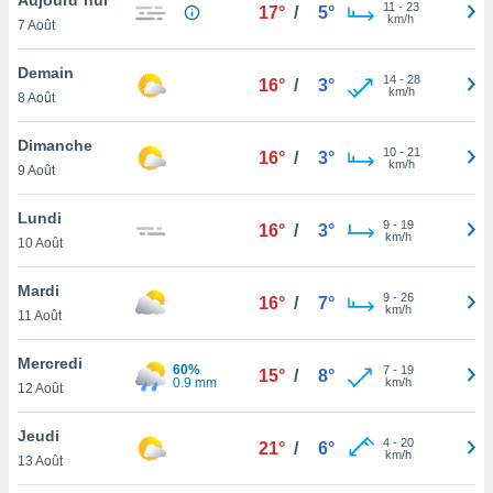
n «
11
-
23
17°
/
5°
km/h
7 Août
 et
r »,
cédez au
Demain
14
-
28
16°
/
3°
 et vous
km/h
8 Août
z
ation de
Dimanche
10
-
21
16°
/
3°
km/h
9 Août
qu'ils
 nous ou
aires,
Lundi
9
-
19
16°
/
3°
km/h
10 Août
nt de
t
Mardi
9
-
26
er le
16°
/
7°
km/h
11 Août
ement
te, ainsi
Mercredi
60%
7
-
19
15°
/
8°
0.9 mm
km/h
per un
12 Août
écifique
us
Jeudi
4
-
20
de la
21°
/
6°
km/h
13 Août
 et du