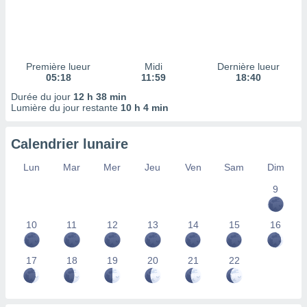
ires
ons le
ent des
es
 :
Première lueur
Midi
Dernière lueur
et/ou
05:18
11:59
18:40
 à des
Durée du jour
12 h 38 min
ions sur
Lumière du jour restante
10 h 4 min
eil,
des
limitées
Calendrier lunaire
nner la
Lun
Mar
Mer
Jeu
Ven
Sam
Dim
, créer
ils pour
9
ité
lisée,
10
11
12
13
14
15
16
des
our
nner des
17
18
19
20
21
22
és
lisées,
s profils
enus