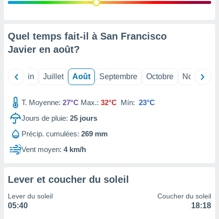
nées
lles sur
d'un
égitime,
Quel temps fait-il à San Francisco
vous
Javier en
août
?
vous
 Pour ce
ous
Mai
Juin
Juillet
Août
Septembre
Octobre
Novembre
etirer
ement
T. Moyenne:
27°C
Max.:
32°C
Mín:
23°C
 opposer
ement
Jours de pluie:
25
jours
nées à
Précip. cumulées:
269 mm
ment en
 sur «
Vent moyen:
4 km/h
res
» ou
e
que de
Lever et coucher du soleil
kies
ite web.
Lever du soleil
Coucher du soleil
05:40
18:18
t nos