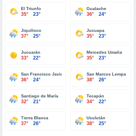
El Triunfo
Gualache
35°
23°
36°
24°
Jiquilisco
Jucuapa
37°
25°
35°
23°
Jucuarán
Mercedes Umaña
33°
22°
35°
23°
San Francisco Javier
San Marcos Lempa
36°
24°
38°
26°
Santiago de María
Tecapán
32°
21°
34°
22°
Tierra Blanca
Usulután
37°
26°
38°
25°