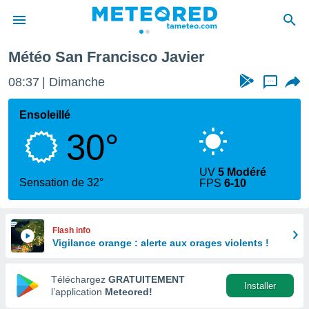
o Javier
Météo San Francisco Javier
e
ntialité
08:37
Dimanche
...
enu de
o.com
Ensoleillé
o.com) a
30°
aré par
onnels
UV
5 Modéré
arantir
Sensation de 32°
FPS
6-10
té des
ions
. Vous
accéder
Flash info
e en
Vigilance orange : alerte aux orages violents !
 les
Téléchargez
GRATUITEMENT
s :
Installer
l’application
Meteored!
r les