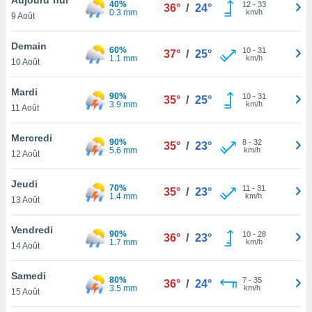
40%
n «
12
-
33
36°
/
24°
0.3 mm
km/h
9 Août
 et
r »,
cédez au
Demain
60%
10
-
31
37°
/
25°
 et vous
1.1 mm
km/h
10 Août
z
ation de
Mardi
90%
10
-
31
35°
/
25°
3.9 mm
km/h
11 Août
qu'ils
 nous ou
aires,
Mercredi
90%
8
-
32
35°
/
23°
5.6 mm
km/h
12 Août
nt de
t
Jeudi
70%
11
-
31
er le
35°
/
23°
1.4 mm
km/h
13 Août
ement
te, ainsi
Vendredi
90%
10
-
28
36°
/
23°
1.7 mm
km/h
per un
14 Août
écifique
us
Samedi
80%
7
-
35
de la
36°
/
24°
3.5 mm
km/h
15 Août
 et du