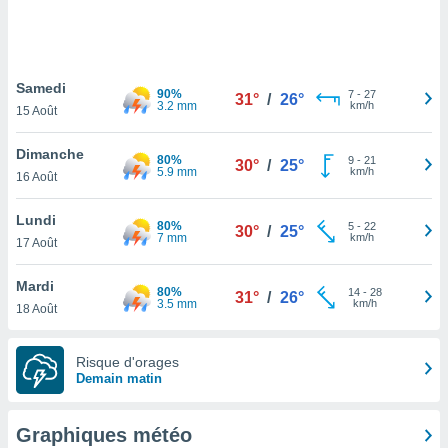
logies
e
s
Samedi
tez pas
90%
7
-
27
31°
/
26°
3.2 mm
km/h
ation de
15 Août
, vous
z à
Dimanche
80%
9
-
21
30°
/
25°
à notre
5.9 mm
km/h
16 Août
.com.
Lundi
 cas,
80%
5
-
22
30°
/
25°
7 mm
km/h
us
17 Août
ns que
s
Mardi
80%
14
-
28
31°
/
26°
3.5 mm
km/h
18 Août
ires
urer la
on sur le
Risque d'orages
 seront
Demain matin
, et que
ies ne
as
Graphiques météo