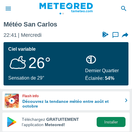
Météo San Carlos
e
ntialité
22:41
Mercredi
...
enu de
o.com
Ciel variable
o.com) a
26°
aré par
onnels
Dernier Quartier
arantir
Sensation de 29°
Éclairée:
54%
té des
ions
. Vous
Flash info
accéder
Découvrez la tendance météo entre août et
e en
octobre
 les
Téléchargez
GRATUITEMENT
s :
Installer
l’application
Meteored!
r les