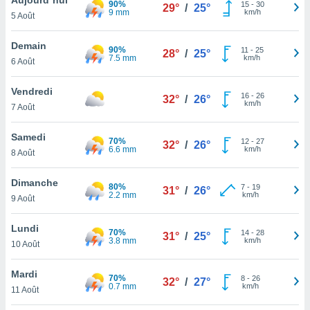
90%
n «
15
-
30
29°
/
25°
9 mm
km/h
5 Août
 et
r »,
cédez au
Demain
90%
11
-
25
28°
/
25°
 et vous
7.5 mm
km/h
6 Août
z
ation de
Vendredi
16
-
26
32°
/
26°
km/h
7 Août
qu'ils
 nous ou
aires,
Samedi
70%
12
-
27
32°
/
26°
6.6 mm
km/h
8 Août
nt de
t
Dimanche
80%
7
-
19
er le
31°
/
26°
2.2 mm
km/h
9 Août
ement
te, ainsi
Lundi
70%
14
-
28
31°
/
25°
3.8 mm
km/h
per un
10 Août
écifique
us
Mardi
70%
8
-
26
de la
32°
/
27°
0.7 mm
km/h
11 Août
 et du