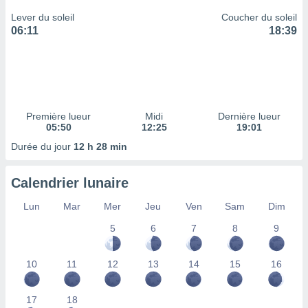
ires
ons le
Lever du soleil
Coucher du soleil
ent des
06:11
18:39
es
 :
et/ou
 à des
ions sur
eil,
Première lueur
Midi
Dernière lueur
des
05:50
12:25
19:01
limitées
Durée du jour
12 h 28 min
nner la
, créer
Calendrier lunaire
ils pour
ité
Lun
Mar
Mer
Jeu
Ven
Sam
Dim
lisée,
5
6
7
8
9
des
our
nner des
10
11
12
13
14
15
16
és
lisées,
s profils
17
18
enus