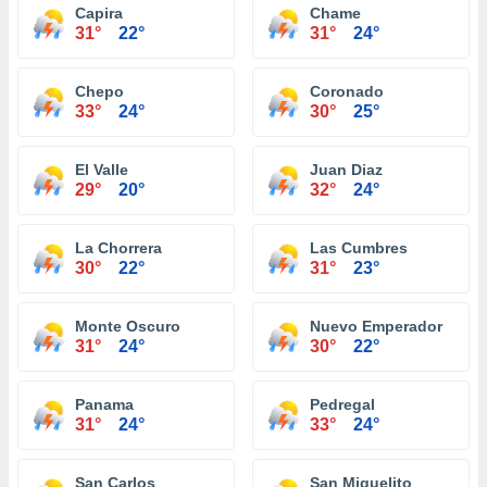
Capira
Chame
31°
22°
31°
24°
Chepo
Coronado
33°
24°
30°
25°
El Valle
Juan Diaz
29°
20°
32°
24°
La Chorrera
Las Cumbres
30°
22°
31°
23°
Monte Oscuro
Nuevo Emperador
31°
24°
30°
22°
Panama
Pedregal
31°
24°
33°
24°
San Carlos
San Miguelito