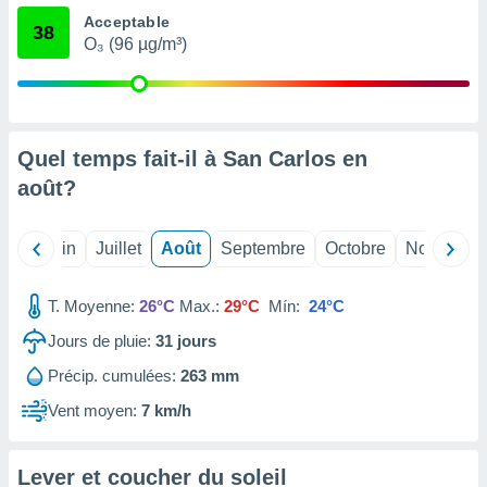
nées
Acceptable
38
lles sur
O₃ (96 µg/m³)
d'un
égitime,
vous
vous
 Pour ce
Quel temps fait-il à San Carlos en
ous
etirer
août
?
ement
 opposer
Mai
Juin
Juillet
Août
Septembre
Octobre
Novembre
ement
nées à
ment en
T. Moyenne:
26°C
Max.:
29°C
Mín:
24°C
 sur «
Jours de pluie:
31
jours
res
» ou
e
Précip. cumulées:
263 mm
que de
kies
Vent moyen:
7 km/h
ite web.
t nos
Lever et coucher du soleil