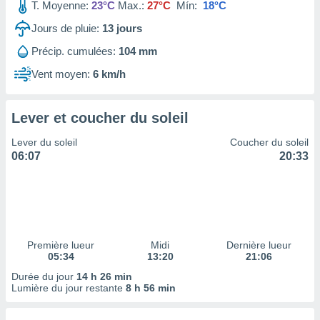
ires
T. Moyenne:
23°C
Max.:
27°C
Mín:
18°C
ons le
Jours de pluie:
13
jours
ent des
es
Précip. cumulées:
104 mm
 :
Vent moyen:
6 km/h
et/ou
 à des
ions sur
eil,
Lever et coucher du soleil
des
Lever du soleil
Coucher du soleil
limitées
06:07
20:33
nner la
, créer
ils pour
ité
lisée,
des
Première lueur
Midi
Dernière lueur
our
05:34
13:20
21:06
nner des
Durée du jour
14 h 26 min
és
Lumière du jour restante
8 h 56 min
lisées,
s profils
enus