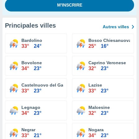
Principales villes
Autres villes
Bardolino
Bosco Chiesanuova
33°
24°
25°
16°
Bovolone
Caprino Veronese
34°
23°
32°
23°
Castelnuovo del Garda
Lazise
33°
23°
33°
23°
Legnago
Malcesine
34°
23°
32°
23°
Negrar
Nogara
33°
21°
34°
23°