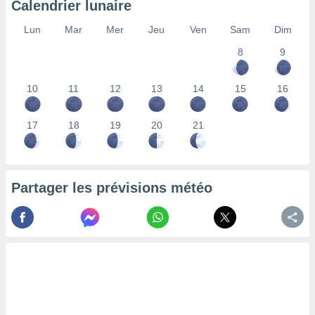
Calendrier lunaire
lisés,
des
Lun
Mar
Mer
Jeu
Ven
Sam
Dim
our
8
9
nner des
s
lisés,
10
11
12
13
14
15
16
la
ance des
s,
17
18
19
20
21
la
ance des
s,
dre les
Partager les prévisions météo
par le
ques ou
inaisons
ées
nt de
tes
,
er et
r les