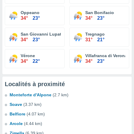
Oppeano
San Bonifacio
34°
23°
34°
23°
San Giovanni Lupatoto
Tregnago
34°
23°
31°
21°
Vérone
Villafranca di Verona
34°
22°
34°
23°
Localités à proximité
Monteforte d'Alpone
(2.7 km)
Soave
(3.37 km)
Belfiore
(4.07 km)
Arcole
(4.44 km)
Zimella
(6.39 km)