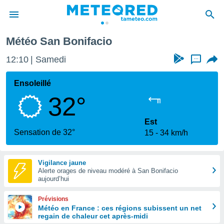
Météo San Bonifacio
e
ntialité
12:10
Samedi
...
enu de
o.com
Ensoleillé
o.com) a
32°
aré par
onnels
Est
arantir
Sensation de 32°
15
34 km/h
té des
ions
. Vous
Vigilance jaune
accéder
Alerte orages de niveau modéré à San Bonifacio
e en
aujourd’hui
 les
Prévisions
s :
Météo en France : ces régions subissent un net
regain de chaleur cet après-midi
r les