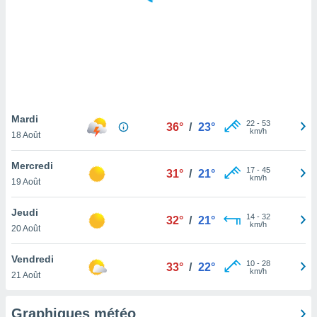
logies
e
s
tez pas
ation de
, vous
z à
à notre
Mardi
22
-
53
36°
/
23°
km/h
18 Août
.com.
 cas,
Mercredi
17
-
45
us
31°
/
21°
km/h
19 Août
ns que
s
Jeudi
14
-
32
32°
/
21°
ires
km/h
20 Août
urer la
on sur le
Vendredi
10
-
28
 seront
33°
/
22°
km/h
21 Août
, et que
ies ne
as
Graphiques météo