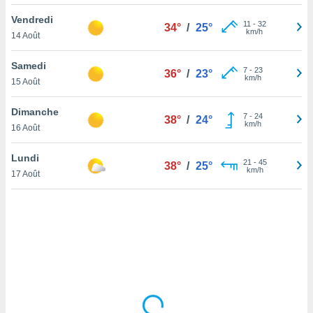
lisé en
Vendredi
 de
11
-
32
34°
/
25°
km/h
14 Août
. Vous
rouver
Samedi
7
-
23
36°
/
23°
ations
km/h
15 Août
re
que de
Dimanche
kies
7
-
24
38°
/
24°
km/h
16 Août
r votre
ement à
ment en
Lundi
21
-
45
38°
/
25°
sur le
km/h
17 Août
res des
kies
le au
page de
te web.
MENT,
 les