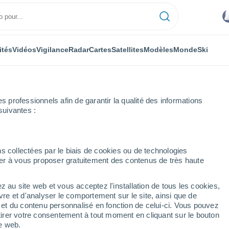
ités
Vidéos
Vigilance
Radar
Cartes
Satellites
Modèles
Monde
Ski
professionnels afin de garantir la qualité des informations
suivantes :
Saltcoats
s collectées par le biais de cookies ou de technologies
nuer à vous proposer gratuitement des contenus de très haute
terre du Nord-Ouest)
z au site web et vous acceptez l'installation de tous les cookies,
...
vre et d'analyser le comportement sur le site, ainsi que de
é et du contenu personnalisé en fonction de celui-ci. Vous pouvez
Heure par heure
tirer votre consentement à tout moment en cliquant sur le bouton
Intervalles nuageux dans les
te web.
prochaines heures