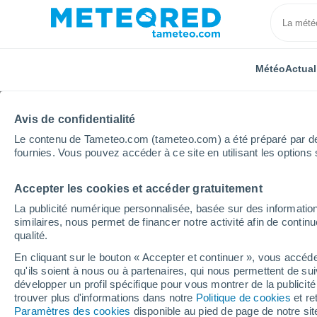
Météo
Actual
Avis de confidentialité
Le contenu de Tameteo.com (tameteo.com) a été préparé par des 
fournies. Vous pouvez accéder à ce site en utilisant les options 
Accepter les cookies et accéder gratuitement
Accueil
Royaume-Uni
Angleterre du Nord-Ouest
La publicité numérique personnalisée, basée sur des information
similaires, nous permet de financer notre activité afin de conti
Météo Saltcoats (Angle
qualité.
En cliquant sur le bouton « Accepter et continuer », vous accéde
00:24
Samedi
qu'ils soient à nous ou à partenaires, qui nous permettent de sui
développer un profil spécifique pour vous montrer de la publicit
trouver plus d'informations dans notre
Politique de cookies
et re
Éclaircies
Paramètres des cookies
disponible au pied de page de notre si