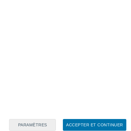
Calendrier lunaire
Lun
Mar
Mer
Jeu
Ven
Sam
Dim
8
9
10
11
12
13
14
15
16
PARAMÈTRES
ACCEPTER ET CONTINUER