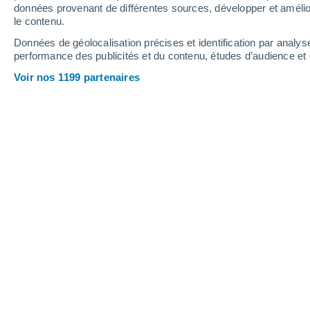
5.4 mm
données provenant de différentes sources, développer et amélior
le contenu.
18°
/
14°
17°
/
13°
18°
/
14°
Données de géolocalisation précises et identification par analys
performance des publicités et du contenu, études d’audience e
21
-
38
km/h
17
-
31
km/h
16
19
-
35
km/h
Voir nos 1199 partenaires
Météo Saltcoats aujourd´hui
, 8 août
Éclaircies
15°
01:00
T. ressentie
15°
Éclaircies
15°
02:00
T. ressentie
15°
Ciel dégagé
15°
03:00
T. ressentie
15°
Éclaircies
14°
05:00
T. ressentie
14°