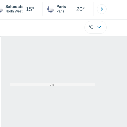
Saltcoats
Paris
Montpelli
15°
20°
North West
Paris
Hérault
°C