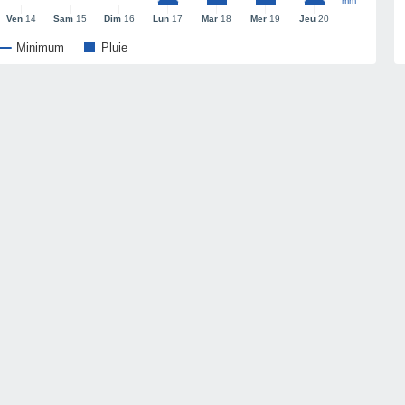
mm
Ven
14
Sam
15
Dim
16
Lun
17
Mar
18
Mer
19
Jeu
20
Minimum
Pluie