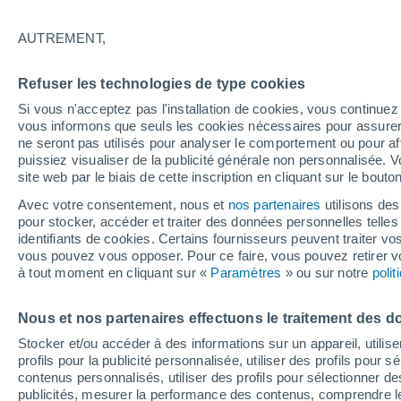
15°
AUTREMENT,
Dernier Qu
Refuser les technologies de type cookies
Éclairée:
2
Sensation de 15°
Si vous n'acceptez pas l'installation de cookies, vous continu
vous informons que seuls les cookies nécessaires pour assurer la
ne seront pas utilisés pour analyser le comportement ou pour af
puissiez visualiser de la publicité générale non personnalisée. V
Actualité
site web par le biais de cette inscription en cliquant sur le bouto
Le réchauffement climatique modifie le goût 
nos aliments
Avec votre consentement, nous et
nos partenaires
utilisons des
pour stocker, accéder et traiter des données personnelles telles 
Météo 1 - 7 jours
Heure par heure
Actualité
Carte
identifiants de cookies. Certains fournisseurs peuvent traiter vo
vous pouvez vous opposer. Pour ce faire, vous pouvez retirer
à tout moment en cliquant sur «
Paramètres
» ou sur notre
poli
Demain
Lundi
Aujourd´hui
Nous et nos partenaires effectuons le traitement des d
9 Août
10 Août
8 Août
Stocker et/ou accéder à des informations sur un appareil, utilise
profils pour la publicité personnalisée, utiliser des profils pour 
contenus personnalisés, utiliser des profils pour sélectionner
publicités, mesurer la performance des contenus, comprendre le
80%