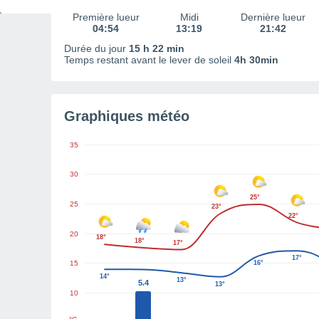
Première lueur
Midi
Dernière lueur
04:54
13:19
21:42
Durée du jour
15 h 22 min
Temps restant avant le lever de soleil
4h 30min
Graphiques météo
35
30
25°
25
23°
22°
20
18°
18°
17°
17°
15
16°
14°
13°
5.4
13°
10