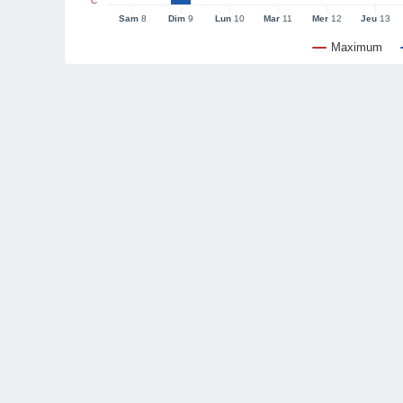
°C
Sam
8
Dim
9
Lun
10
Mar
11
Mer
12
Jeu
13
Maximum