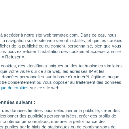
artier
4%
ez à accéder à notre site web tameteo.com. Dans ce cas, nous
 navigation sur le site web seront installés, et que les cookies
ficher de la publicité ou du contenu personnalisé, bien que vous
ous pouvez refuser l'installation des cookies et accéder à notre
n « Refuser ».
de
 cookies, des identifiants uniques ou des technologies similaires
que votre visite sur ce site web, les adresses IP et les
 de couverture nuageuse
Radar de pluie
Satellites
Modèles
s données personnelles sur la base d'un intérêt légitime, auquel
 votre consentement ou vous opposer au traitement des données
tique de cookies
sur ce site web.
Mardi
Mercredi
Jeudi
Vendredi
onnées suivant :
11 Août
12 Août
13 Août
14 Août
r des données limitées pour sélectionner la publicité, créer des
sélectionner des publicités personnalisées, créer des profils de
 des contenus personnalisés, mesurer la performance des
s publics par le biais de statistiques ou de combinaisons de