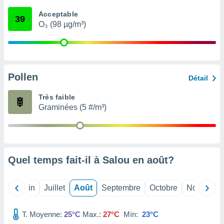
nées
Acceptable
lles sur
39
O₃ (98 µg/m³)
d'un
égitime,
vous
vous
 Pour ce
ous
Pollen
Détail
etirer
Très faible
ement
Graminées (5 #/m³)
 opposer
ement
nées à
ment en
 sur «
res
» ou
Quel temps fait-il à Salou en
août
?
e
que de
kies
Mai
Juin
Juillet
Août
Septembre
Octobre
Novembre
ite web.
T. Moyenne:
25°C
Max.:
27°C
Mín:
23°C
t nos