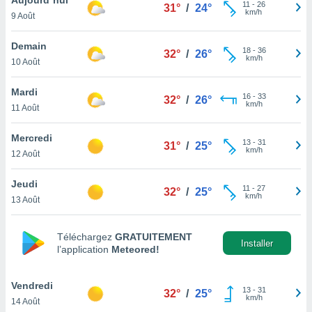
n «
11
-
26
31°
/
24°
km/h
9 Août
 et
r »,
cédez au
Demain
18
-
36
32°
/
26°
 et vous
km/h
10 Août
z
ation de
Mardi
16
-
33
32°
/
26°
km/h
11 Août
qu'ils
 nous ou
aires,
Mercredi
13
-
31
31°
/
25°
km/h
12 Août
nt de
t
Jeudi
11
-
27
er le
32°
/
25°
km/h
13 Août
ement
te, ainsi
Téléchargez
GRATUITEMENT
per un
Installer
l’application
Meteored!
écifique
us
de la
Vendredi
13
-
31
32°
/
25°
 et du
km/h
14 Août