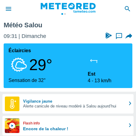
ou
Météo Salou
e
ntialité
09:31
Dimanche
...
enu de
o.com
Éclaircies
o.com) a
29°
aré par
onnels
Est
arantir
Sensation de 32°
4
13 km/h
té des
ions
. Vous
accéder
Vigilance jaune
e en
Alerte canicule de niveau modéré à Salou aujourd’hui
 les
s :
Flash info
Encore de la chaleur !
r les