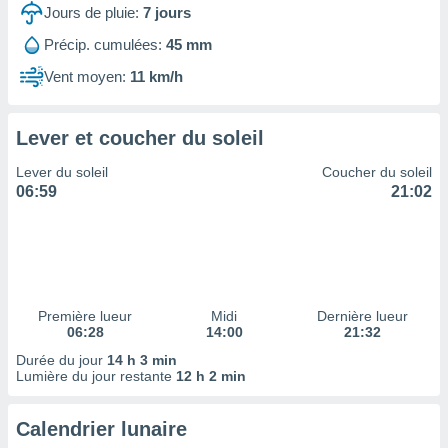
ires
Jours de pluie:
7
jours
ons le
ent des
Précip. cumulées:
45 mm
es
Vent moyen:
11 km/h
 :
et/ou
 à des
Lever et coucher du soleil
ions sur
eil,
Lever du soleil
Coucher du soleil
des
06:59
21:02
limitées
nner la
, créer
ils pour
ité
lisée,
Première lueur
Midi
Dernière lueur
06:28
14:00
21:32
des
our
Durée du jour
14 h 3 min
nner des
Lumière du jour restante
12 h 2 min
és
lisées,
Calendrier lunaire
s profils
enus