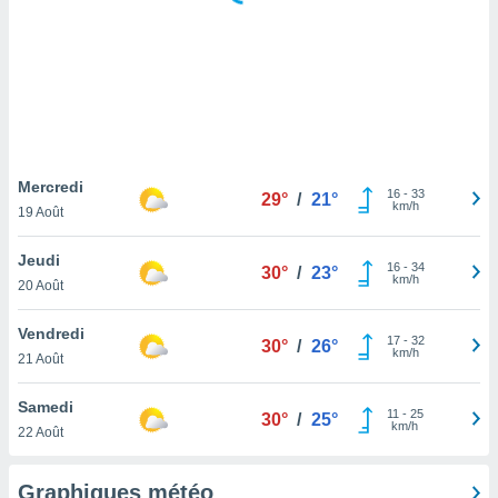
logies
e
s
tez pas
ation de
, vous
z à
à notre
Mercredi
16
-
33
29°
/
21°
km/h
19 Août
.com.
 cas,
Jeudi
16
-
34
us
30°
/
23°
km/h
20 Août
ns que
s
Vendredi
17
-
32
30°
/
26°
ires
km/h
21 Août
urer la
on sur le
Samedi
11
-
25
 seront
30°
/
25°
km/h
22 Août
, et que
ies ne
as
Graphiques météo