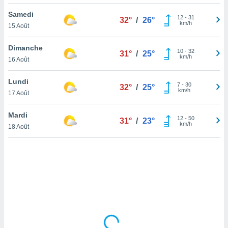
lisé en
Samedi
 de
12
-
31
32°
/
26°
km/h
15 Août
. Vous
rouver
Dimanche
10
-
32
31°
/
25°
ations
km/h
16 Août
re
que de
Lundi
kies
7
-
30
32°
/
25°
km/h
17 Août
r votre
ement à
ment en
Mardi
12
-
50
31°
/
23°
sur le
km/h
18 Août
res des
kies
le au
page de
te web.
MENT,
 les