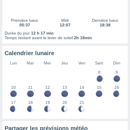
ires
ons le
ent des
es
Première lueur
Midi
Dernière lueur
 :
05:37
12:07
18:38
et/ou
Durée du jour
12 h 17 min
 à des
Temps restant avant le lever de soleil
2h 18min
ions sur
eil,
Calendrier lunaire
des
limitées
Lun
Mar
Mer
Jeu
Ven
Sam
Dim
nner la
8
9
, créer
ils pour
ité
10
11
12
13
14
15
16
lisée,
des
our
17
18
19
20
21
nner des
és
lisées,
s profils
Partager les prévisions météo
enus