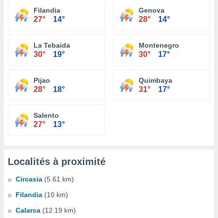
Filandia
Genova
27°
14°
28°
14°
La Tebaida
Montenegro
30°
19°
30°
17°
Pijao
Quimbaya
28°
18°
31°
17°
Salento
27°
13°
Localités à proximité
Circasia
(5.61 km)
Filandia
(10 km)
Calarca
(12.19 km)