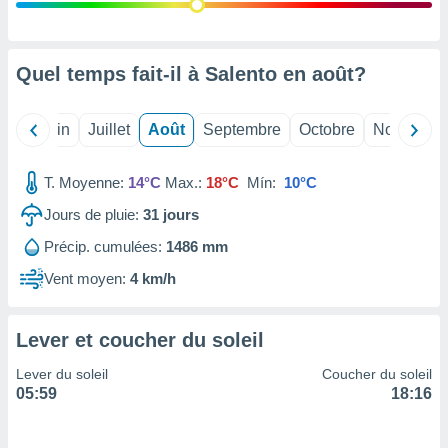
nées
lles sur
d'un
égitime,
Quel temps fait-il à Salento en
août
?
vous
vous
 Pour ce
Mai
Juin
Juillet
Août
Septembre
Octobre
Novembre
ous
etirer
T. Moyenne:
14°C
Max.:
18°C
Mín:
10°C
ement
Jours de pluie:
31
jours
 opposer
ement
Précip. cumulées:
1486 mm
nées à
ment en
Vent moyen:
4 km/h
 sur «
res
» ou
e
Lever et coucher du soleil
que de
kies
Lever du soleil
Coucher du soleil
ite web.
05:59
18:16
t nos