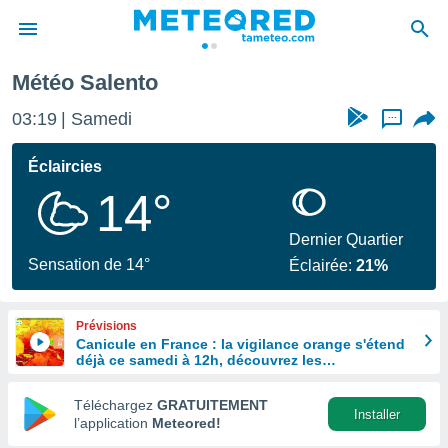
Météo Salento
e
ntialité
03:19
Samedi
...
enu de
o.com
Éclaircies
o.com) a
14°
aré par
onnels
Dernier Quartier
arantir
Sensation de 14°
Éclairée:
21%
té des
ions
. Vous
Prévisions
accéder
Canicule en France : la vigilance orange s'étend
e en
déjà ce samedi à 12h, découvrez les
 les
départements concernés
Téléchargez
GRATUITEMENT
s :
Installer
l’application
Meteored!
r les