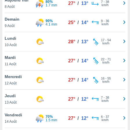
80%
n «
7
-
38
27°
/
13°
1.7 mm
km/h
8 Août
 et
r »,
cédez au
Demain
90%
9
-
36
25°
/
14°
 et vous
4.1 mm
km/h
9 Août
z
ation de
Lundi
17
-
54
28°
/
13°
km/h
10 Août
qu'ils
 nous ou
aires,
Mardi
22
-
71
27°
/
14°
km/h
11 Août
nt de
t
Mercredi
16
-
55
er le
27°
/
14°
km/h
12 Août
ement
te, ainsi
Jeudi
7
-
38
27°
/
12°
km/h
per un
13 Août
écifique
us
Vendredi
70%
6
-
37
de la
27°
/
12°
1.5 mm
km/h
14 Août
 et du