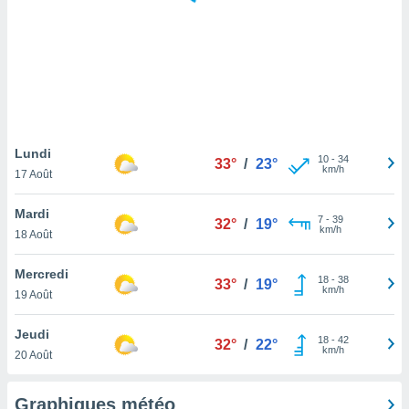
logies
e
s
tez pas
ation de
, vous
z à
à notre
Lundi
10
-
34
33°
/
23°
km/h
17 Août
.com.
 cas,
Mardi
7
-
39
us
32°
/
19°
km/h
18 Août
ns que
s
Mercredi
18
-
38
33°
/
19°
ires
km/h
19 Août
urer la
on sur le
Jeudi
18
-
42
 seront
32°
/
22°
km/h
20 Août
, et que
ies ne
as
Graphiques météo