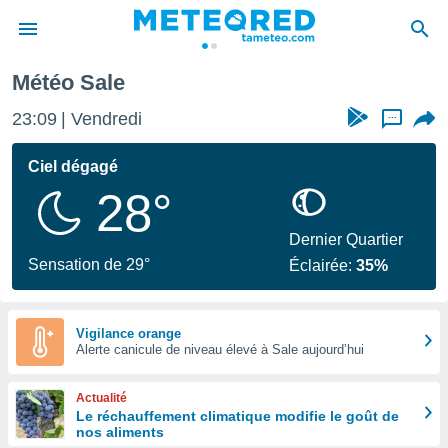
Météo Sale
e
ntialité
23:09
Vendredi
...
enu de
o.com
Ciel dégagé
o.com) a
28°
aré par
onnels
Dernier Quartier
arantir
Sensation de 29°
Éclairée:
35%
té des
ions
. Vous
accéder
Vigilance orange
e en
Alerte canicule de niveau élevé à Sale aujourd’hui
 les
Actualité
s :
Le réchauffement climatique modifie le goût de
nos aliments
r les