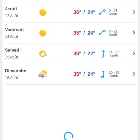
lisé en
Jeudi
 de
9
-
25
36°
/
24°
km/h
13 Août
. Vous
rouver
Vendredi
8
-
21
35°
/
24°
ations
km/h
14 Août
re
que de
Samedi
kies
14
-
29
36°
/
22°
km/h
15 Août
r votre
ement à
ment en
Dimanche
10
-
33
35°
/
24°
sur le
km/h
16 Août
res des
kies
le au
page de
te web.
MENT,
 les