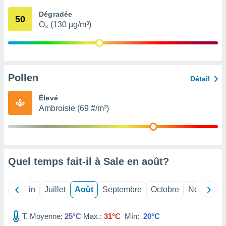
nées
Dégradée
lles sur
50
O₃ (130 µg/m³)
d'un
égitime,
vous
vous
 Pour ce
ous
Pollen
Détail
etirer
Élevé
ement
Ambroisie (69 #/m³)
 opposer
ement
nées à
ment en
 sur «
res
» ou
Quel temps fait-il à Sale en
août
?
e
que de
kies
Mai
Juin
Juillet
Août
Septembre
Octobre
Novembre
ite web.
T. Moyenne:
25°C
Max.:
31°C
Mín:
20°C
t nos