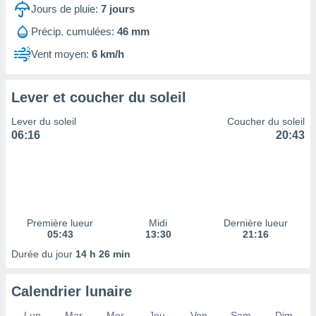
ires
Jours de pluie:
7
jours
ons le
ent des
Précip. cumulées:
46 mm
es
Vent moyen:
6 km/h
 :
et/ou
 à des
Lever et coucher du soleil
ions sur
eil,
Lever du soleil
Coucher du soleil
des
06:16
20:43
limitées
nner la
, créer
ils pour
ité
lisée,
Première lueur
Midi
Dernière lueur
05:43
13:30
21:16
des
our
Durée du jour
14 h 26 min
nner des
és
lisées,
Calendrier lunaire
s profils
enus
Lun
Mar
Mer
Jeu
Ven
Sam
Dim