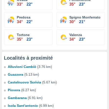
33°
22°
35°
23°
Predosa
Spigno Monferrato
34°
22°
30°
21°
Tortone
Valenza
35°
23°
34°
23°
Localités à proximité
Alluvioni Cambiò
(3.76 km)
Guazzora
(5.13 km)
Castelnuovo Scrivia
(5.67 km)
Piovera
(6.27 km)
Gambarana
(6.91 km)
Isola Sant'antonio
(6.99 km)