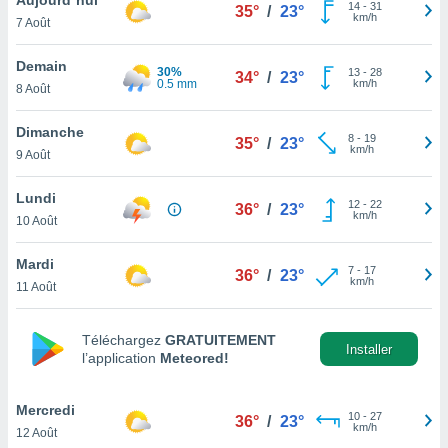
n «
14
-
31
35°
/
23°
km/h
7 Août
 et
r »,
cédez au
Demain
30%
13
-
28
34°
/
23°
 et vous
0.5 mm
km/h
8 Août
z
ation de
Dimanche
8
-
19
35°
/
23°
km/h
9 Août
qu'ils
 nous ou
aires,
Lundi
12
-
22
36°
/
23°
km/h
10 Août
nt de
t
Mardi
7
-
17
er le
36°
/
23°
km/h
11 Août
ement
te, ainsi
Téléchargez
GRATUITEMENT
per un
Installer
l’application
Meteored!
écifique
us
de la
Mercredi
10
-
27
36°
/
23°
 et du
km/h
12 Août