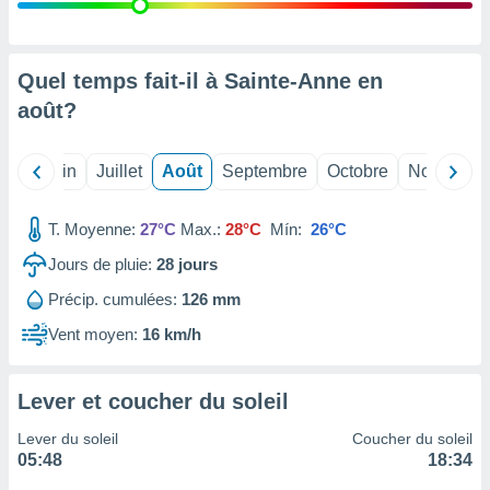
nées
lles sur
d'un
égitime,
Quel temps fait-il à Sainte-Anne en
vous
août
?
vous
 Pour ce
ous
Mai
Juin
Juillet
Août
Septembre
Octobre
Novembre
etirer
ement
T. Moyenne:
27°C
Max.:
28°C
Mín:
26°C
 opposer
ement
Jours de pluie:
28
jours
nées à
Précip. cumulées:
126 mm
ment en
 sur «
Vent moyen:
16 km/h
res
» ou
e
que de
Lever et coucher du soleil
kies
ite web.
Lever du soleil
Coucher du soleil
05:48
18:34
t nos