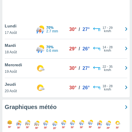
logies
e
s
Lundi
tez pas
70%
17
-
29
30°
/
27°
2.7 mm
km/h
ation de
17 Août
, vous
z à
Mardi
70%
14
-
28
29°
/
26°
à notre
0.6 mm
km/h
18 Août
.com.
Mercredi
 cas,
22
-
35
30°
/
27°
km/h
us
19 Août
ns que
s
Jeudi
18
-
28
30°
/
26°
km/h
20 Août
ires
urer la
on sur le
Graphiques météo
 seront
, et que
ies ne
as
30°
30°
30°
30°
30°
30°
30°
30°
30°
30°
30°
29°
29°