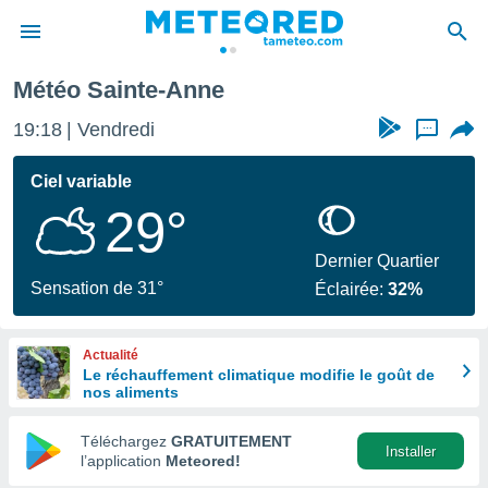
Météo Sainte-Anne
e
ntialité
19:18
Vendredi
...
enu de
o.com
Ciel variable
o.com) a
29°
aré par
onnels
Dernier Quartier
arantir
Sensation de 31°
Éclairée:
32%
té des
ions
. Vous
Actualité
accéder
Le réchauffement climatique modifie le goût de
e en
nos aliments
 les
Téléchargez
GRATUITEMENT
s :
Installer
l’application
Meteored!
r les