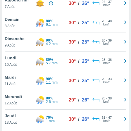
n «
24
-
37
30°
/
26°
km/h
7 Août
 et
r »,
cédez au
Demain
80%
26
-
40
30°
/
25°
 et vous
6.1 mm
km/h
8 Août
z
ation de
Dimanche
90%
26
-
39
30°
/
25°
4.2 mm
km/h
9 Août
qu'ils
 nous ou
aires,
Lundi
80%
23
-
36
30°
/
25°
5.7 mm
km/h
10 Août
nt de
t
Mardi
90%
20
-
33
er le
30°
/
25°
1.1 mm
km/h
11 Août
ement
te, ainsi
Mercredi
80%
25
-
38
29°
/
26°
2.6 mm
km/h
per un
12 Août
écifique
us
Jeudi
70%
31
-
47
de la
30°
/
26°
1 mm
km/h
13 Août
 et du