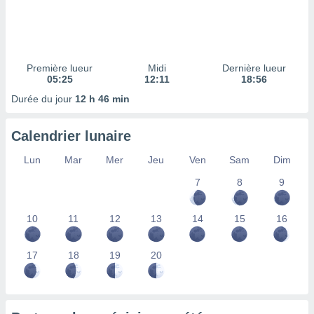
ires
ons le
ent des
es
 :
Première lueur
Midi
Dernière lueur
et/ou
05:25
12:11
18:56
 à des
Durée du jour
12 h 46 min
ions sur
eil,
des
Calendrier lunaire
limitées
Lun
Mar
Mer
Jeu
Ven
Sam
Dim
nner la
, créer
7
8
9
ils pour
ité
10
11
12
13
14
15
16
lisée,
des
our
17
18
19
20
nner des
és
lisées,
s profils
enus