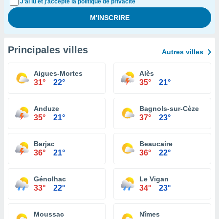
J'ai lu et j'accepte la politique de privacité
Principales villes
Autres villes
Aigues-Mortes
Alès
31°
22°
35°
21°
Anduze
Bagnols-sur-Cèze
35°
21°
37°
23°
Barjac
Beaucaire
36°
21°
36°
22°
Génolhac
Le Vigan
33°
22°
34°
23°
Moussac
Nîmes