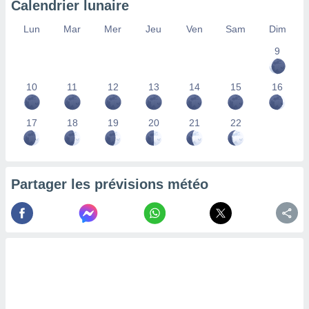
Calendrier lunaire
lisés,
des
Lun
Mar
Mer
Jeu
Ven
Sam
Dim
our
9
nner des
s
lisés,
10
11
12
13
14
15
16
la
ance des
s,
17
18
19
20
21
22
la
ance des
s,
dre les
Partager les prévisions météo
par le
ques ou
inaisons
ées
nt de
tes
,
er et
r les