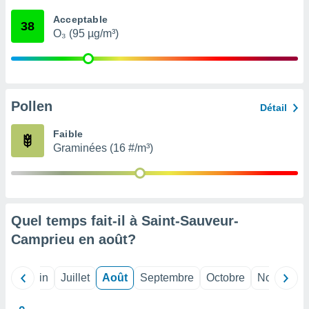
nées
Acceptable
lles sur
38
O₃ (95 µg/m³)
d'un
égitime,
vous
vous
 Pour ce
ous
Pollen
Détail
etirer
Faible
ement
Graminées (16 #/m³)
 opposer
ement
nées à
ment en
 sur «
res
» ou
Quel temps fait-il à Saint-Sauveur-
e
Camprieu en
août
?
que de
kies
ite web.
Mai
Juin
Juillet
Août
Septembre
Octobre
Novembre
t nos