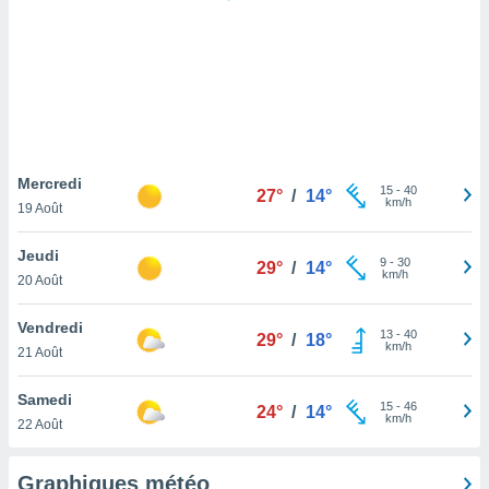
logies
e
s
tez pas
ation de
, vous
z à
à notre
Mercredi
15
-
40
27°
/
14°
km/h
19 Août
.com.
 cas,
Jeudi
9
-
30
us
29°
/
14°
km/h
20 Août
ns que
s
Vendredi
13
-
40
29°
/
18°
ires
km/h
21 Août
urer la
on sur le
Samedi
15
-
46
 seront
24°
/
14°
km/h
22 Août
, et que
ies ne
as
Graphiques météo