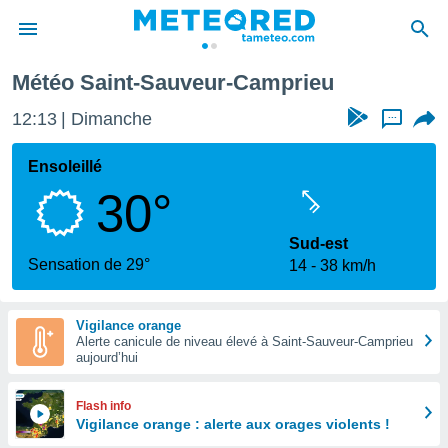
Météo Saint-Sauveur-Camprieu
e
ntialité
12:13
Dimanche
...
enu de
o.com
Ensoleillé
o.com) a
30°
aré par
onnels
Sud-est
arantir
Sensation de 29°
14
38 km/h
té des
ions
. Vous
Vigilance orange
accéder
Alerte canicule de niveau élevé à Saint-Sauveur-Camprieu
e en
aujourd’hui
 les
s :
Flash info
Vigilance orange : alerte aux orages violents !
r les