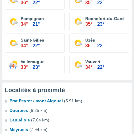
36°
22°
35°
22°
Pompignan
Rochefort-du-Gard
34°
21°
35°
23°
Saint-Gilles
Uzès
34°
22°
36°
22°
Valleraugue
Vauvert
33°
23°
34°
22°
Localités à proximité
Prat Peyrot / mont Aigoual
(5.91 km)
Dourbies
(6.25 km)
Lanuéjols
(7.64 km)
Meyrueis
(7.94 km)