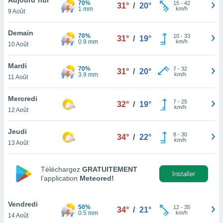
70%
n «
15
-
42
31°
/
20°
1 mm
km/h
9 Août
 et
r »,
cédez au
Demain
70%
10
-
33
31°
/
19°
 et vous
0.9 mm
km/h
10 Août
z
ation de
Mardi
70%
7
-
32
31°
/
20°
3.9 mm
km/h
11 Août
qu'ils
 nous ou
aires,
Mercredi
7
-
25
32°
/
19°
km/h
12 Août
nt de
t
Jeudi
8
-
30
er le
34°
/
22°
km/h
13 Août
ement
te, ainsi
Téléchargez
GRATUITEMENT
per un
Installer
l’application
Meteored!
écifique
us
de la
Vendredi
50%
12
-
35
34°
/
21°
 et du
0.5 mm
km/h
14 Août