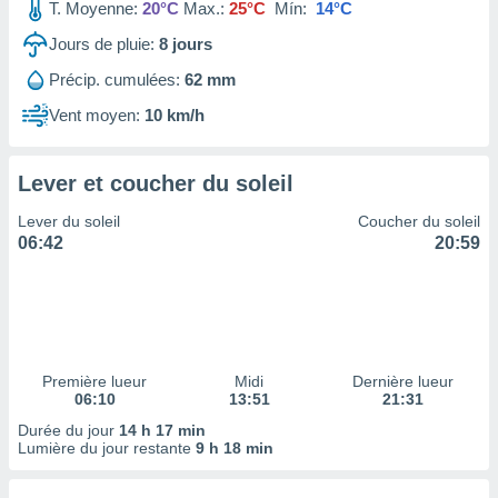
ires
T. Moyenne:
20°C
Max.:
25°C
Mín:
14°C
ons le
Jours de pluie:
8
jours
ent des
es
Précip. cumulées:
62 mm
 :
Vent moyen:
10 km/h
et/ou
 à des
ions sur
eil,
Lever et coucher du soleil
des
Lever du soleil
Coucher du soleil
limitées
06:42
20:59
nner la
, créer
ils pour
ité
lisée,
des
Première lueur
Midi
Dernière lueur
our
06:10
13:51
21:31
nner des
Durée du jour
14 h 17 min
és
Lumière du jour restante
9 h 18 min
lisées,
s profils
enus